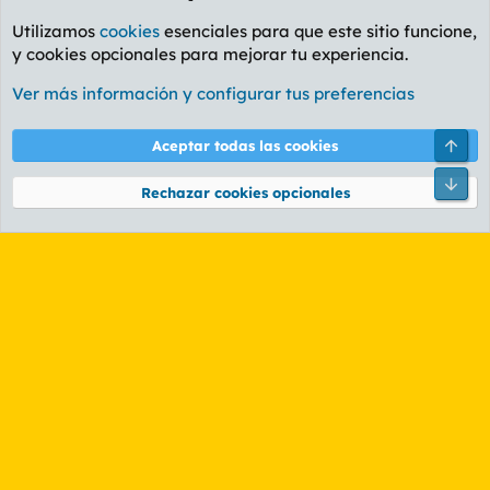
Utilizamos
cookies
esenciales para que este sitio funcione,
y cookies opcionales para mejorar tu experiencia.
Foro General
Ver más información y configurar tus preferencias
Cookies
PL OLDSTYLE AMARILLO
Cambiar fuente
Español (ES)
Arri
Aceptar todas las cookies
Contáctanos
Términos y reglas
Política de privacidad
Ayuda
R
Pie
S
Rechazar cookies opcionales
S
®
Community platform by XenForo
© 2010-2026 XenForo Ltd.