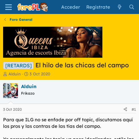
Acceder
Regístrate
Foro General
El hilo de las chicas del campo
[RETARDS]
I
F
Alduin
3 Oct 2020
n
e
i
c
Alduin
c
h
Frikazo
i
a
a
d
d
e
3 Oct 2020
#1
o
i
r
n
Para que ILG no se enfade por off topic, discutamos aquí
d
i
los pros y las contras de las tías del campo.
e
c
l
i