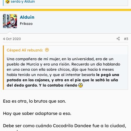
serdo
y
Alduin
R
e
a
Alduin
c
c
Frikazo
i
o
n
4 Oct 2020
#3
e
s
Césped Alí rebuznó:
:
Una compañera de mi mujer, en la universidad, era de un
pueblo de Murcia y era una risión. Recuerdo un día hablando
en una cena con ella sobre chicos, dijo que hacía 6 meses
había tenido un novio, y que al intentar besarla
le pegó una
patada en los cojones, y otra en el pie que le saltó la uña
del dedo gordo. Y lo contaba riendo
Esa es otra, lo brutos que son.
Hay que saber adaptarse a eso.
Debe ser como cuándo Cocodrilo Dandee fue a la ciudad,