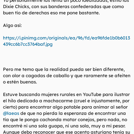
Yo personalmente las tenía un poco idealizadas, estilo las
t
o
Dixie Chicks, con sus banderas confederadas que como
e
buen tío de derechas eso me pone bastante.
m
a
Algo así:
https://i.pinimg.com/originals/ea/96/fd/ea96fde1b0b6013
439cc6b7cc3764baf.jpg
Pero me temo que la realidad pueda ser bien diferente,
con olor a cagadas de caballo y que raramente se afeiten
o estén buenas.
Estuve buscando mujeres rurales en YouTube para ilustrar
el hilo dedicado a machacarme (cruel e injustamente, por
cierto) para encontrar algo potable para animar al señor
@laeas
de que no pierda la esperanza de encontrar una
tía que le ponga cachonda matar conejos, pero nada, no
encontré ni una sola guapa, ni una sola, muy a mi pesar.
Aunque debo reconocer que ese acento asturiano tenía su