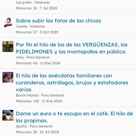
c
taz.polar
Valencia
u
Masunos
16
7 Jul 2026
e
Sobre subir las fotos de las chicas
s
Josele
Valencia
t
Masunos
27
5 Oct 2025
Por fin el hilo de los de las VERGŪENZAS, los
PIDELIMONES y los montapollos en público.
miliu
Foro General
Masunos
66
11 Ene 2026
El hilo de las anécdotas familiares con
curanderos, astrólogos, brujos y estafadores
varios
Barón Mordo
Foro General
Masunos
142
11 Ene 2026
Dame un euro o te escupo en el café. El hilo de
las propinas.
Apofis
Foro General
Masunos
35
15 Jul 2018