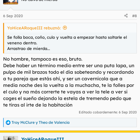
i
o
n
6 Sep 2020
#8
e
s
YoHiceARoqueIII rebuznó:
:
Se folla boca, coño, culo y vuelta a empezar hasta soltarle el
veneno dentro.
Arrastrao de mierda...
No hombre, tampoco es eso, bruto.
Debe haber un término medio entre ser una puta lapa, un
pulpo de mil brazos todo el día sobeteando y recordando
a tu pareja que estás ahí, y ser un cavernícola que a
media noche des la vuelta a la muchacha, te la folles por
el culo y na más correrte te vayas a ver la tele a ver si
coges el sueño dejando la estela de tremendo pedo que
te tiras al irte de la habitación
Editado cobardemente:
6 Sep 2020
Troy McClure
y
Theo de Valencia
R
e
a
YoHiceARoqueIII
c