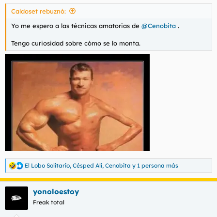
Caldoset rebuznó:
Yo me espero a las técnicas amatorias de
@Cenobita
.
Tengo curiosidad sobre cómo se lo monta.
El Lobo Solitario
,
Césped Alí
,
Cenobita
y 1 persona más
R
e
a
yonoloestoy
c
c
Freak total
i
o