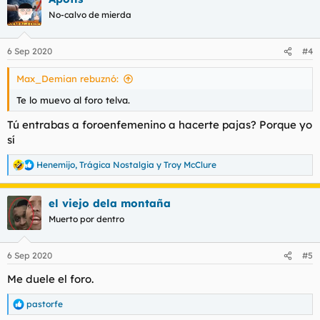
c
No-calvo de mierda
i
o
n
6 Sep 2020
#4
e
s
Max_Demian rebuznó:
:
Te lo muevo al foro telva.
Tú entrabas a foroenfemenino a hacerte pajas? Porque yo
sí
Henemijo
,
Trágica Nostalgia
y
Troy McClure
R
e
a
el viejo dela montaña
c
c
Muerto por dentro
i
o
n
6 Sep 2020
#5
e
s
Me duele el foro.
:
pastorfe
R