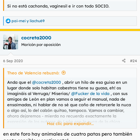
(yo no soy de cacharros externos).
Si no está cachonda, vaginesil e ir con todo SOCIO.
Masajes relajantes y sensuales
pai-mei
y
liachu69
R
Nada mejor para aliviar las tensiones del día o tras acabar una
e
tanda de duro ejercicio que recibir un pequeño masaje. Al igual
a
que las caricias, puede ceñirse a una relajación para dormir
cocreta2000
c
mejor, o ir degenerando a un masaje sensual hegre-art edition.
c
Maricón por oposición
Aquí viene bien usar un aceite de masaje, o con moderación,
i
algún aceite esencial. Inciensos y similares no me gustan, me
o
resultan cargantes.
n
6 Sep 2020
#24
e
Más que recomendable una música suave de fondo.
s
Theo de Valencia rebuznó:
:
Para ver este contenido, necesitaremos su consentimiento
para configurar cookies de terceros.
Anda que el
@cocreta2000
, abrir un hilo de esa guisa en un
Para obtener información más detallada, consulte nuestra
lugar donde solo habitan cabestros tiene su guasa, eh! os
página de cookies
.
imagináis al Verruga/ Miserias/
@Fucker de la vida
, con sus
Aceptar cookies de terceros
amigos de León en plan vamos a seguir el manual, nada de
ensaimadas, ni hablar de no sé que coño de retorcerle la nuca
o algo así, lo del calzón quitao, tampoco. V,amos a cambiar,
ahora dejaremos - mierda no recuerdo exactamente la
expresión de los puteros de León con la nuca de la chica ,
Haz clic para expandir...
retorcerla ? romperle la nuca? - y todo eso y pasaremos a
recorrer sus cuerpos con nuestras manos exfoliantes con uña
en este foro hay animales de cuatro patas pero también
Darkaniana.