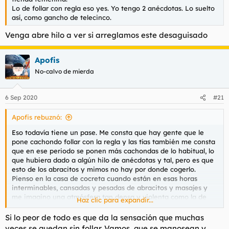
Lo de follar con regla eso yes. Yo tengo 2 anécdotas. Lo suelto
así, como gancho de telecinco.
Venga abre hilo a ver si arreglamos este desaguisado
Apofis
No-calvo de mierda
6 Sep 2020
#21
Apofis rebuznó:
Eso todavía tiene un pase. Me consta que hay gente que le
pone cachondo follar con la regla y las tías también me consta
que en ese periodo se ponen más cachondas de lo habitual, lo
que hubiera dado a algún hilo de anécdotas y tal, pero es que
esto de los abracitos y mimos no hay por donde cogerlo.
Pienso en la casa de cocreta cuando están en esas horas
interminables, cansadas y pesadas de abracitos y masajes y
me imagino una atmósfera tan densa y violenta como la de
Haz clic para expandir...
venus
Si lo peor de todo es que da la sensación que muchas
veces se quedan sin follar. Vamos, que se manosean y