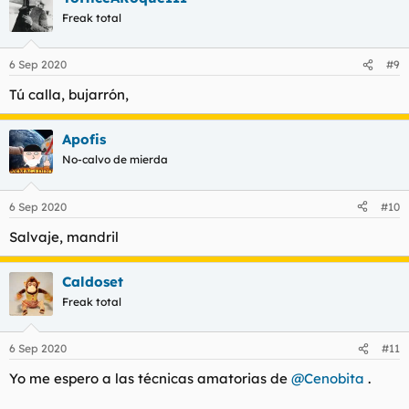
c
Freak total
i
o
n
6 Sep 2020
#9
e
s
Tú calla, bujarrón,
:
Apofis
No-calvo de mierda
6 Sep 2020
#10
Salvaje, mandril
Caldoset
Freak total
6 Sep 2020
#11
Yo me espero a las técnicas amatorias de
@Cenobita
.