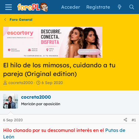
Acceder
Regístrate
Foro General
El hilo de los mimosos, cuidando a tu
pareja (Original edition)
I
F
cocreta2000
6 Sep 2020
n
e
i
c
cocreta2000
c
h
Maricón por oposición
i
a
a
d
d
e
6 Sep 2020
#1
o
i
r
n
Hilo clonado por su descomunal interés en el
Putas de
d
i
León
e
c