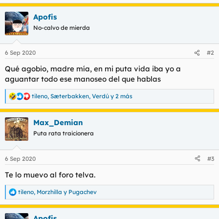
e
a
Apofis
c
c
No-calvo de mierda
i
o
n
6 Sep 2020
#2
e
s
Qué agobio, madre mía, en mi puta vida iba yo a
:
aguantar todo ese manoseo del que hablas
tileno
,
Sæterbakken
,
Verdú
y 2 más
R
e
a
Max_Demian
c
c
Puta rata traicionera
i
o
n
6 Sep 2020
#3
e
s
Te lo muevo al foro telva.
:
tileno
,
Morzhilla
y
Pugachev
R
e
a
Apofis
c