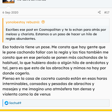
i
o
n
6 Sep 2020
#17
e
s
yonoloestoy rebuznó:
:
Escribes ese post en Cosmopolitan y te lo echan para atrás por
meloso y charista. Estamos a un paso de hacer un hilo de
reglas abundantes.
Eso todavía tiene un pase. Me consta que hay gente que
le pone cachondo follar con la regla y las tías también me
consta que en ese periodo se ponen más cachondas de lo
habitual, lo que hubiera dado a algún hilo de anécdotas y
tal, pero es que esto de los abracitos y mimos no hay por
donde cogerlo.
Pienso en la casa de cocreta cuando están en esas horas
interminables, cansadas y pesadas de abracitos y
masajes y me imagino una atmósfera tan densa y
violenta como la de venus
liachu69
R
e