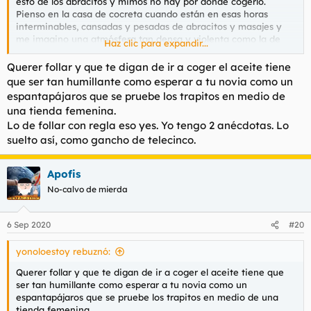
esto de los abracitos y mimos no hay por donde cogerlo.
Pienso en la casa de cocreta cuando están en esas horas
interminables, cansadas y pesadas de abracitos y masajes y
me imagino una atmósfera tan densa y violenta como la de
Haz clic para expandir...
venus
Querer follar y que te digan de ir a coger el aceite tiene
que ser tan humillante como esperar a tu novia como un
espantapájaros que se pruebe los trapitos en medio de
una tienda femenina.
Lo de follar con regla eso yes. Yo tengo 2 anécdotas. Lo
suelto así, como gancho de telecinco.
Apofis
No-calvo de mierda
6 Sep 2020
#20
yonoloestoy rebuznó:
Querer follar y que te digan de ir a coger el aceite tiene que
ser tan humillante como esperar a tu novia como un
espantapájaros que se pruebe los trapitos en medio de una
tienda femenina.