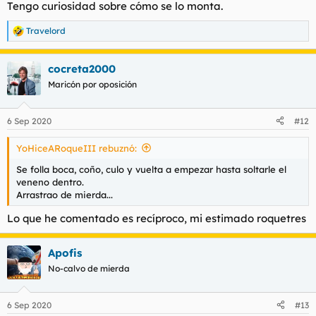
Tengo curiosidad sobre cómo se lo monta.
Travelord
R
e
a
cocreta2000
c
c
Maricón por oposición
i
o
n
6 Sep 2020
#12
e
s
YoHiceARoqueIII rebuznó:
:
Se folla boca, coño, culo y vuelta a empezar hasta soltarle el
veneno dentro.
Arrastrao de mierda...
Lo que he comentado es recíproco, mi estimado roquetres
Apofis
No-calvo de mierda
6 Sep 2020
#13