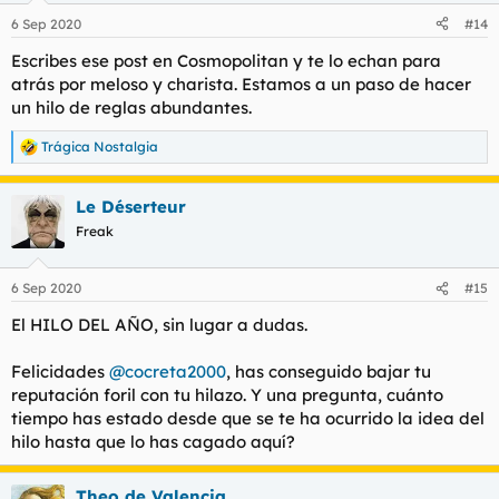
n
6 Sep 2020
#14
e
s
Escribes ese post en Cosmopolitan y te lo echan para
:
atrás por meloso y charista. Estamos a un paso de hacer
un hilo de reglas abundantes.
Trágica Nostalgia
R
e
a
Le Déserteur
c
c
Freak
i
o
n
6 Sep 2020
#15
e
s
El HILO DEL AÑO, sin lugar a dudas.
:
Felicidades
@cocreta2000
, has conseguido bajar tu
reputación foril con tu hilazo. Y una pregunta, cuánto
tiempo has estado desde que se te ha ocurrido la idea del
hilo hasta que lo has cagado aquí?
Theo de Valencia