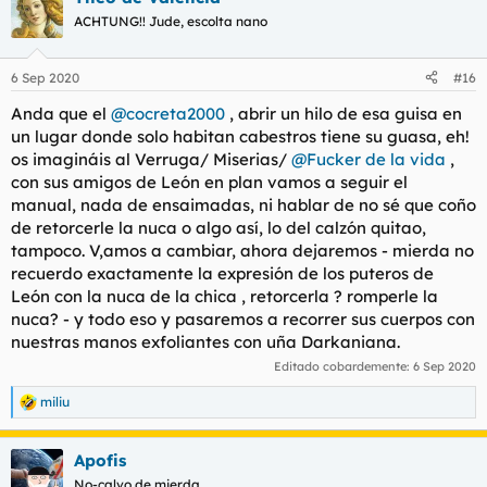
ACHTUNG!! Jude, escolta nano
6 Sep 2020
#16
Anda que el
@cocreta2000
, abrir un hilo de esa guisa en
un lugar donde solo habitan cabestros tiene su guasa, eh!
os imagináis al Verruga/ Miserias/
@Fucker de la vida
,
con sus amigos de León en plan vamos a seguir el
manual, nada de ensaimadas, ni hablar de no sé que coño
de retorcerle la nuca o algo así, lo del calzón quitao,
tampoco. V,amos a cambiar, ahora dejaremos - mierda no
recuerdo exactamente la expresión de los puteros de
León con la nuca de la chica , retorcerla ? romperle la
nuca? - y todo eso y pasaremos a recorrer sus cuerpos con
nuestras manos exfoliantes con uña Darkaniana.
Editado cobardemente:
6 Sep 2020
miliu
R
e
a
Apofis
c
c
No-calvo de mierda