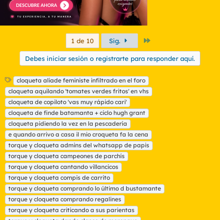
Último
1 de 10
Sig.
Debes iniciar sesión o registrarte para responder aquí.
E
cloqueta aliade feministe infiltrado en el foro
t
cloqueta aquilando 'tomates verdes fritos' en vhs
i
cloqueta de copiloto 'vas muy rápido cari'
q
cloqueta de finde batamanta + ciclo hugh grant
u
cloqueta pidiendo la vez en la pescadería
e
t
e quando arrivo a casa il mio croqueta fa la cena
a
torque y cloqueta admins del whatsapp de papis
s
torque y cloqueta campeones de parchís
torque y cloqueta cantando villancicos
torque y cloqueta compis de carrito
torque y cloqueta comprando lo último d bustamante
torque y cloqueta comprando regalines
torque y cloqueta criticando a sus parientas