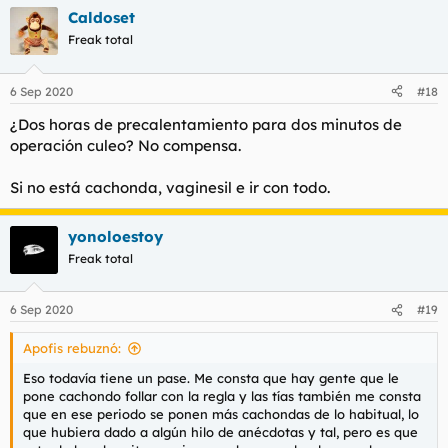
a
Caldoset
c
c
Freak total
i
o
n
6 Sep 2020
#18
e
s
¿Dos horas de precalentamiento para dos minutos de
:
operación culeo? No compensa.
Si no está cachonda, vaginesil e ir con todo.
yonoloestoy
Freak total
6 Sep 2020
#19
Apofis rebuznó:
Eso todavía tiene un pase. Me consta que hay gente que le
pone cachondo follar con la regla y las tías también me consta
que en ese periodo se ponen más cachondas de lo habitual, lo
que hubiera dado a algún hilo de anécdotas y tal, pero es que