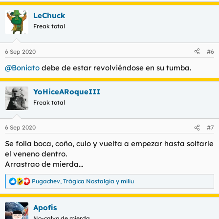
e
a
LeChuck
c
c
Freak total
i
o
n
6 Sep 2020
#6
e
s
@Boniato
debe de estar revolviéndose en su tumba.
:
YoHiceARoqueIII
Freak total
6 Sep 2020
#7
Se folla boca, coño, culo y vuelta a empezar hasta soltarle
el veneno dentro.
Arrastrao de mierda...
Pugachev
,
Trágica Nostalgia
y
miliu
R
e
a
Apofis
c
c
No-calvo de mierda