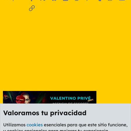
Enlace
Valoramos tu privacidad
Utilizamos
cookies
esenciales para que este sitio funcione,
y cookies opcionales para mejorar tu experiencia.