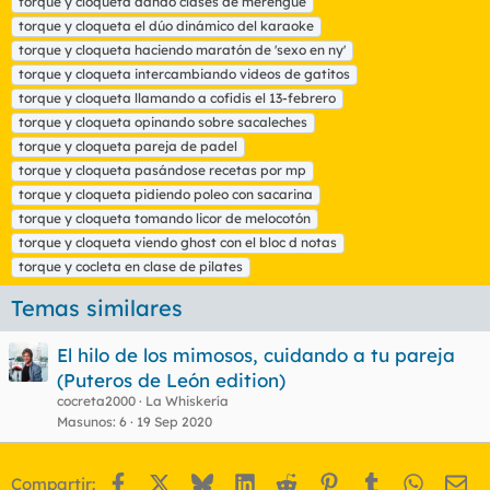
torque y cloqueta dando clases de merengue
torque y cloqueta el dúo dinámico del karaoke
torque y cloqueta haciendo maratón de 'sexo en ny'
torque y cloqueta intercambiando videos de gatitos
torque y cloqueta llamando a cofidis el 13-febrero
torque y cloqueta opinando sobre sacaleches
torque y cloqueta pareja de padel
torque y cloqueta pasándose recetas por mp
torque y cloqueta pidiendo poleo con sacarina
torque y cloqueta tomando licor de melocotón
torque y cloqueta viendo ghost con el bloc d notas
torque y cocleta en clase de pilates
Temas similares
El hilo de los mimosos, cuidando a tu pareja
(Puteros de León edition)
cocreta2000
La Whiskería
Masunos
6
19 Sep 2020
Facebook
X
Bluesky
LinkedIn
Reddit
Pinterest
Tumblr
WhatsA
Em
Compartir: