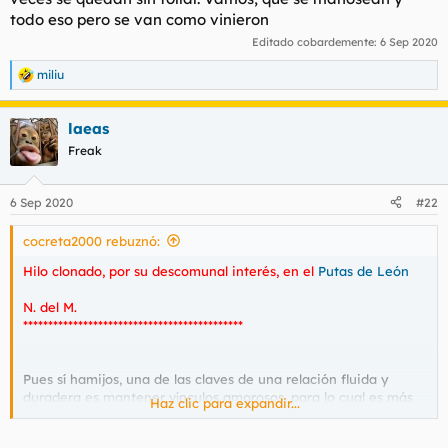
todo eso pero se van como vinieron
Editado cobardemente:
6 Sep 2020
miliu
R
e
a
laeas
c
c
Freak
i
o
n
6 Sep 2020
#22
e
s
cocreta2000 rebuznó:
:
Hilo clonado, por su descomunal interés, en el
Putas de León
N. del M.
********************************************
Pues sí hamijos, una de las claves de una relación fluida y
duradera es mantener vínculos amorosos, para lo cual es más
Haz clic para expandir...
que recomendable practicar continuamente actividades que
nos tengan en sintonía con nuestra compañera.