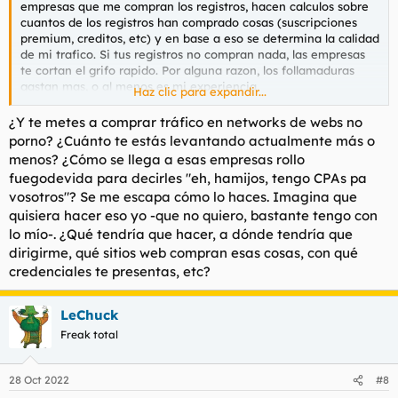
empresas que me compran los registros, hacen calculos sobre
cuantos de los registros han comprado cosas (suscripciones
premium, creditos, etc) y en base a eso se determina la calidad
de mi trafico. Si tus registros no compran nada, las empresas
te cortan el grifo rapido. Por alguna razon, los follamaduras
gastan mas, o al menos es mi experiencia.
Haz clic para expandir...
Pues sigo con lo mismo. Hace poco me jodieron pero bien con
¿Y te metes a comprar tráfico en networks de webs no
todo el tema este de la abolicion de la prostitucion, xq metia
porno? ¿Cuánto te estás levantando actualmente más o
anuncios en varios sitios tipo pasion y de la noche a la mañana
menos? ¿Cómo se llega a esas empresas rollo
todo eso se ha jodido.
fuegodevida para decirles "eh, hamijos, tengo CPAs pa
vosotros"? Se me escapa cómo lo haces. Imagina que
Hay mil sitios donde meter los banners, todas las webs porno
quisiera hacer eso yo -que no quiero, bastante tengo con
tienen su propia network donde comprar trafico. Por ejemplo
Exoclick, trafficjunky, trafficfactory, etc.
lo mío-. ¿Qué tendría que hacer, a dónde tendría que
dirigirme, qué sitios web compran esas cosas, con qué
Mi dia a dia es una mezcla entre internet, porros y cafe.
credenciales te presentas, etc?
Cuando no estoy durmiendo, estoy en el ordenador.
LeChuck
Freak total
28 Oct 2022
#8