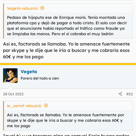
skype), les paso mis estadisticas previas con otras empresas
s
del sector, facturas etc y listo. A ellos lo que mas les preocupa
Vegeta rebuznó:
:
es que intentes estafarles de alguna forma, o que seas nuevo,
Pedazo de hijoputa ese de Enrique morís. Tenía montada una
no tengas ni puta idea y te pases el dia molestando a tu
plataforma cpa y dejó de pagar a todo cristo. El solo con decir
account manager por skype con gilipolleces.
que el anunciante había reportado el tráfico como fraude ya
se limpiaba las manos. Pero el sí cobraba el muy ladrón
Tu, o alguien que no hubiese trabajado de esto nunca, deberia
empezar a trabajar con empresas de mierda, que pagan poco y
Asi es, factorads se llamaba. Yo le amenace fuertemente
mal y cuando tengas algunas estadisticas que mostrar y algo
por skype y le dije que le iria a buscar y me cobraria esos
de experiencia, ya acercarte a empresas serias. De lo contrario
60€ y me los pago
ninguna empresa decente te va a abrir cuenta.
Como curiosidad, yo en la primera que me meti, que era una
Vegeta
puta estafa, era del gilipollas este que sale ahora en youtube
Forero del todo a cien
diciendo que es trader, el tal enrique moris. Recuerdo
amenazar a ese idiota por skype cuando yo estaba empezando
en esto, porq queria chulearme una mierdafactura de 60€.
28 Oct 2022
#22
En cualquier caso, hace años que trabajo solo con 2-3
le_sarref rebuznó:
empresas, que ya tengo confianza con ellos y se que pagan
puntualmente.
Asi es, factorads se llamaba. Yo le amenace fuertemente por
skype y le dije que le iria a buscar y me cobraria esos 60€ y
me los pago
Igual tú y yo tenemos algo en comun! Seria bueno poder