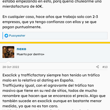
estaba empezando en esto, porq queria chulearme una
mierdafactura de 60€.
En cualquier caso, hace años que trabajo solo con 2-3
empresas, que ya tengo confianza con ellos y se que
pagan puntualmente.
Pussyeater
R
e
a
naxo
c
c
Muerto por dentro+
i
o
n
28 Oct 2022
#10
e
s
Exoclick y trafficfactory siempre han tenido un tráfico
:
malo en lo relativo al dating en España.
Trafficjunky igual, con el agravante del tráfico tan
masivo que tiene en su red de sitios, todos de mucho
renombre que hacen que se encarezca el precio. Algo que
también sucede en exoclick aunque en bastante menor
medida, ya que no es tan caro.