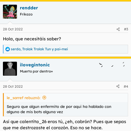
a
rendder
c
c
Frikazo
i
o
n
28 Oct 2022
#3
e
s
Hola, que necesitáis saber?
:
serdo
,
Trolak Trolak Tun
y
pai-mei
R
e
a
ilovegintonic
c
c
Muerto por dentro+
i
o
n
28 Oct 2022
#4
e
s
le_sarref rebuznó:
:
Seguro que algun enfermito de por aqui ha hablado con
alguno de mis bots alguna vez
Así que calentita_26 eras tú, ¿eh, cabrón? Pues que sepas
que me destrozaste el corazón. Eso no se hace.