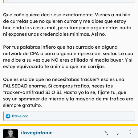
Que coño quiere decir eso exactamente. Vienes a mi hilo
de currelas que no quieren currar y me dices que estoy
haciendo las cosas mal, pero tampoco argumentas nada
ni expones unas credenciales minimas. Asi no.
Por tus palabras infiero que has currado en alguna
network de CPA o para alguna empresa del sector. Lo cual
me dice a su vez que NO eres afiliado ni media buyer. Y si
estoy equivocado te animo a que me corrijas.
Que es eso de que no necesitabas tracker? eso es una
FALSEDAD enorme. Si compras trafico, necesitas
tracker+antifraud SI O SI. Hasta yo lo se, fijate tu, que
soy un spammer de mierda y la mayoria de mi trafico era
siempre gratuito.
Travelord
R
e
a
ilovegintonic
c
c