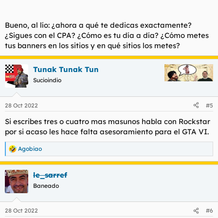
Bueno, al lío: ¿ahora a qué te dedicas exactamente?
¿Sigues con el CPA? ¿Cómo es tu día a día? ¿Cómo metes
tus banners en los sitios y en qué sitios los metes?
Tunak Tunak Tun
Sucioindio
28 Oct 2022
#5
Si escribes tres o cuatro mas masunos habla con Rockstar
por si acaso les hace falta asesoramiento para el GTA VI.
Agobiao
R
e
a
le_sarref
c
c
Baneado
i
o
n
28 Oct 2022
#6
e