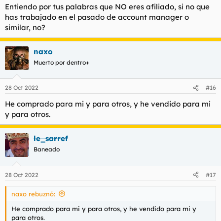
Si de ejemplos se trata, puedo darte el del media buyer belga
Entiendo por tus palabras que NO eres afiliado, si no que
que vive en Dubai sacando del orden de 250.000€ mensuales, y
has trabajado en el pasado de account manager o
quizás me quedé corto, o del americano que vive en Tailandia
similar, no?
que generaba más de 5000€ mensuales en una única web y
solo en ingresos recurrentes, pues había dejado de invertir en
ella hacia años.
naxo
Muerto por dentro+
28 Oct 2022
#16
He comprado para mi y para otros, y he vendido para mi
y para otros.
le_sarref
Baneado
28 Oct 2022
#17
naxo rebuznó:
He comprado para mi y para otros, y he vendido para mi y
para otros.