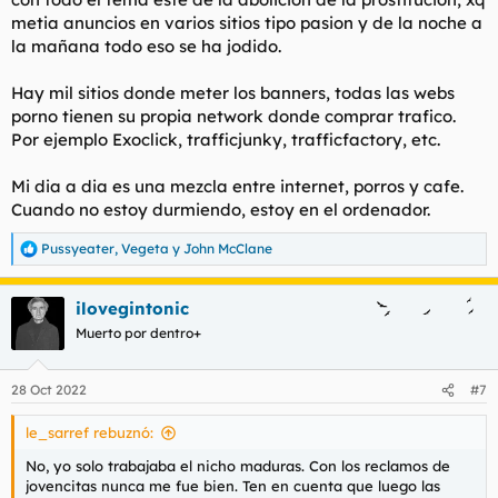
metia anuncios en varios sitios tipo pasion y de la noche a
la mañana todo eso se ha jodido.
Hay mil sitios donde meter los banners, todas las webs
porno tienen su propia network donde comprar trafico.
Por ejemplo Exoclick, trafficjunky, trafficfactory, etc.
Mi dia a dia es una mezcla entre internet, porros y cafe.
Cuando no estoy durmiendo, estoy en el ordenador.
Pussyeater
,
Vegeta
y
John McClane
R
e
a
ilovegintonic
c
c
Muerto por dentro+
i
o
n
28 Oct 2022
#7
e
s
le_sarref rebuznó:
:
No, yo solo trabajaba el nicho maduras. Con los reclamos de
jovencitas nunca me fue bien. Ten en cuenta que luego las