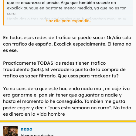
que se encarezca el precio. Algo que también sucede en
exoclick aunque en bastante menor medida, ya que no es tan
caro.
Había dos o tres redes nacionales que funcionaban muy, muy
Haz clic para expandir...
bien con este tipo de tráfico y otras dos o tres cuyo tráfico era
95% fraude, pese a anunciar a bombo y platillo una tecnología
antifraude del copón; todo mentira.
En todas esas redes de trafico se puede sacar 1k/dia solo
Es complicado afinar, porque requiere tiempo, dinero y ser
con trafico de españa. Exoclick especialmente. El tema no
creativo.
es ese.
Dicho esto, no sé qué dedicación le pones pero si es más de
Practicamente TODAS las redes tienen trafico
tres o cuatro horas al día y sólo sacas 1000€ o 2000€
mensuales es que algo haces mal.
fraudulento (bots). El verdadero punto de la compra de
trafico es saber filtrarlo. Que usas para trackear tu?
Yo no considero que este haciendo nada mal, mi objetivo
era ganarme el pan sin tener que aguantar a nadie y
hasta el momento lo he conseguido. Tambien me gusta
poder coger y decir "pues esta semana no curro". No todo
es dinero en la vida hombre
naxo
Muerto por dentro+