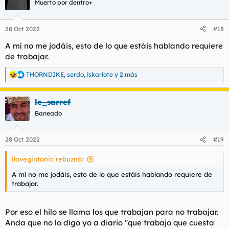
Muerto por dentro+
i
o
n
28 Oct 2022
#18
e
s
A mí no me jodáis, esto de lo que estáis hablando requiere
:
de trabajar.
THORNDIKE
,
serdo
,
iskariote
y 2 más
R
e
a
le_sarref
c
c
Baneado
i
o
n
28 Oct 2022
#19
e
s
ilovegintonic rebuznó:
:
A mí no me jodáis, esto de lo que estáis hablando requiere de
trabajar.
Por eso el hilo se llama los que trabajan para no trabajar.
Anda que no lo digo yo a diario "que trabajo que cuesta