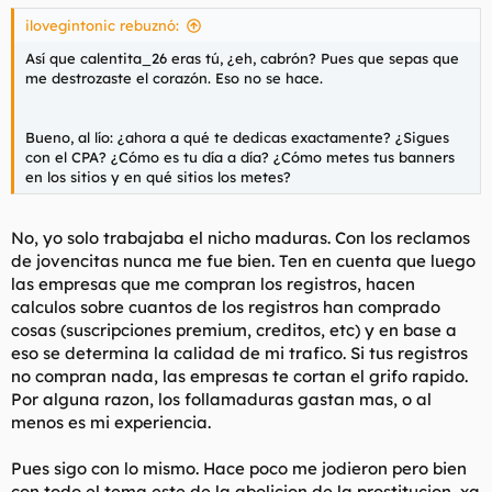
s
ilovegintonic rebuznó:
:
Así que calentita_26 eras tú, ¿eh, cabrón? Pues que sepas que
me destrozaste el corazón. Eso no se hace.
Bueno, al lío: ¿ahora a qué te dedicas exactamente? ¿Sigues
con el CPA? ¿Cómo es tu día a día? ¿Cómo metes tus banners
en los sitios y en qué sitios los metes?
No, yo solo trabajaba el nicho maduras. Con los reclamos
de jovencitas nunca me fue bien. Ten en cuenta que luego
las empresas que me compran los registros, hacen
calculos sobre cuantos de los registros han comprado
cosas (suscripciones premium, creditos, etc) y en base a
eso se determina la calidad de mi trafico. Si tus registros
no compran nada, las empresas te cortan el grifo rapido.
Por alguna razon, los follamaduras gastan mas, o al
menos es mi experiencia.
Pues sigo con lo mismo. Hace poco me jodieron pero bien
con todo el tema este de la abolicion de la prostitucion, xq