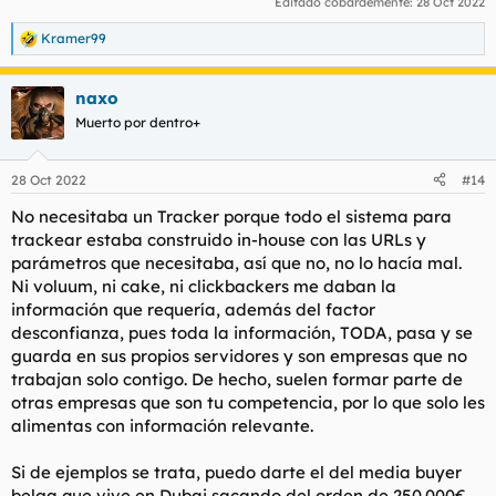
Editado cobardemente:
28 Oct 2022
Kramer99
R
e
a
naxo
c
c
Muerto por dentro+
i
o
n
28 Oct 2022
#14
e
s
No necesitaba un Tracker porque todo el sistema para
:
trackear estaba construido in-house con las URLs y
parámetros que necesitaba, así que no, no lo hacía mal.
Ni voluum, ni cake, ni clickbackers me daban la
información que requería, además del factor
desconfianza, pues toda la información, TODA, pasa y se
guarda en sus propios servidores y son empresas que no
trabajan solo contigo. De hecho, suelen formar parte de
otras empresas que son tu competencia, por lo que solo les
alimentas con información relevante.
Si de ejemplos se trata, puedo darte el del media buyer
belga que vive en Dubai sacando del orden de 250.000€