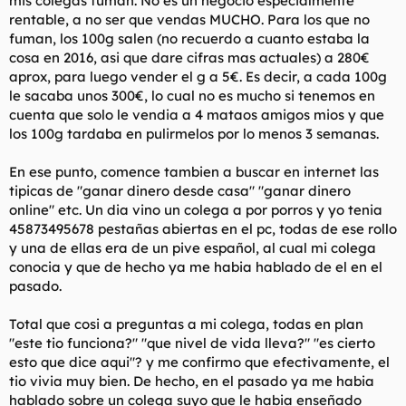
mis colegas fuman. No es un negocio especialmente
rentable, a no ser que vendas MUCHO. Para los que no
fuman, los 100g salen (no recuerdo a cuanto estaba la
cosa en 2016, asi que dare cifras mas actuales) a 280€
aprox, para luego vender el g a 5€. Es decir, a cada 100g
le sacaba unos 300€, lo cual no es mucho si tenemos en
cuenta que solo le vendia a 4 mataos amigos mios y que
los 100g tardaba en pulirmelos por lo menos 3 semanas.
En ese punto, comence tambien a buscar en internet las
tipicas de "ganar dinero desde casa" "ganar dinero
online" etc. Un dia vino un colega a por porros y yo tenia
45873495678 pestañas abiertas en el pc, todas de ese rollo
y una de ellas era de un pive español, al cual mi colega
conocia y que de hecho ya me habia hablado de el en el
pasado.
Total que cosi a preguntas a mi colega, todas en plan
"este tio funciona?" "que nivel de vida lleva?" "es cierto
esto que dice aqui"? y me confirmo que efectivamente, el
tio vivia muy bien. De hecho, en el pasado ya me habia
hablado sobre un colega suyo que le habia enseñado