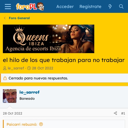
Acceder
Regístrate
Foro General
el hilo de los que trabajan para no trabajar
I
F
le_sarref
28 Oct 2022
n
e
Cerrado para nuevas respuestas.
i
c
c
h
i
a
le_sarref
a
d
d
Baneado
e
o
i
r
n
28 Oct 2022
#1
d
i
e
c
Paicarri rebuznó:
l
i