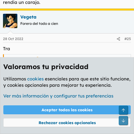
rendía un carajo.
Vegeta
Forero del todo a cien
28 Oct 2022
#25
Tra
naxo rebuznó:
Valoramos tu privacidad
Hostia, FactorAds, con esa red trabajé yo brevemente, no
rendía un carajo.
Utilizamos
cookies
esenciales para que este sitio funcione,
Alguno trabajo con avazu???
y cookies opcionales para mejorar tu experiencia.
Ver más información y configurar tus preferencias
Arri
Aceptar todas las cookies
Pie
Rechazar cookies opcionales