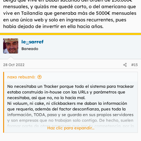
mensuales, y quizás me quedé corto, o del americano que
vive en Tailandia que generaba más de 5000€ mensuales
en una única web y solo en ingresos recurrentes, pues
había dejado de invertir en ella hacia años.
le_sarref
Baneado
28 Oct 2022
#15
naxo rebuznó:
No necesitaba un Tracker porque todo el sistema para trackear
estaba construido in-house con las URLs y parámetros que
necesitaba, así que no, no lo hacía mal.
Ni voluum, ni cake, ni clickbackers me daban la información
que requería, además del factor desconfianza, pues toda la
información, TODA, pasa y se guarda en sus propios servidores
y son empresas que no trabajan solo contigo. De hecho, suelen
formar parte de otras empresas que son tu competencia, por lo
Haz clic para expandir...
que solo les alimentas con información relevante.