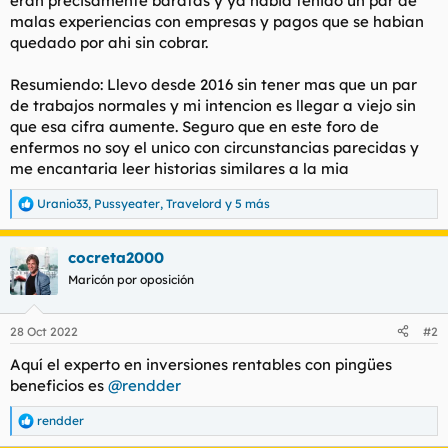
eran precisamente baratas y ya habia tenido un par de
malas experiencias con empresas y pagos que se habian
quedado por ahi sin cobrar.
Resumiendo: Llevo desde 2016 sin tener mas que un par
de trabajos normales y mi intencion es llegar a viejo sin
que esa cifra aumente. Seguro que en este foro de
enfermos no soy el unico con circunstancias parecidas y
me encantaria leer historias similares a la mia
Uranio33
,
Pussyeater
,
Travelord
y 5 más
R
e
a
cocreta2000
c
c
Maricón por oposición
i
o
n
28 Oct 2022
#2
e
s
Aquí el experto en inversiones rentables con pingües
:
beneficios es
@rendder
rendder
R
e