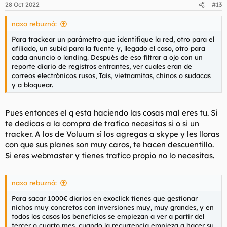
28 Oct 2022
#13
naxo rebuznó:
Para trackear un parámetro que identifique la red, otro para el
afiliado, un subid para la fuente y, llegado el caso, otro para
cada anuncio o landing. Después de eso filtrar a ojo con un
reporte diario de registros entrantes, ver cuales eran de
correos electrónicos rusos, Tais, vietnamitas, chinos o sudacas
y a bloquear.
Pues entonces el q esta haciendo las cosas mal eres tu. Si
te dedicas a la compra de trafico necesitas si o si un
tracker. A los de Voluum si los agregas a skype y les lloras
con que sus planes son muy caros, te hacen descuentillo.
Si eres webmaster y tienes trafico propio no lo necesitas.
naxo rebuznó:
Para sacar 1000€ diarios en exoclick tienes que gestionar
nichos muy concretos con inversiones muy, muy grandes, y en
todos los casos los beneficios se empiezan a ver a partir del
tercer o cuarto mes, cuando la recurrencia empieza a hacer su