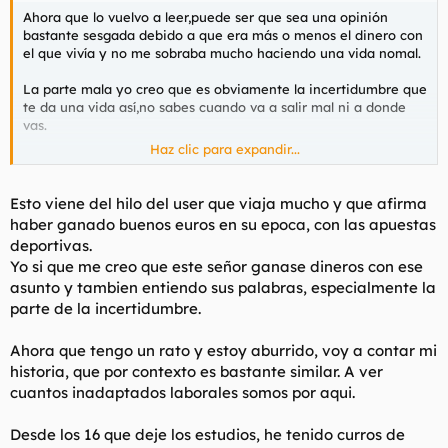
t
o
Ahora que lo vuelvo a leer,puede ser que sea una opinión
e
bastante sesgada debido a que era más o menos el dinero con
m
el que vivía y no me sobraba mucho haciendo una vida nomal.
a
La parte mala yo creo que es obviamente la incertidumbre que
te da una vida así,no sabes cuando va a salir mal ni a donde
vas.
Haz clic para expandir...
En mi caso yo estoy mucho mas agusto como vivo ahora a
como lo hacía antes,pero también es lo mismo porque si un día
me llegase a dejar mi novia lo único que tengo es una casa en
Esto viene del hilo del user que viaja mucho y que afirma
Madrid y unos pocos euros en la cuenta.
haber ganado buenos euros en su epoca, con las apuestas
deportivas.
Yo si que me creo que este señor ganase dineros con ese
asunto y tambien entiendo sus palabras, especialmente la
parte de la incertidumbre.
Ahora que tengo un rato y estoy aburrido, voy a contar mi
historia, que por contexto es bastante similar. A ver
cuantos inadaptados laborales somos por aqui.
Desde los 16 que deje los estudios, he tenido curros de