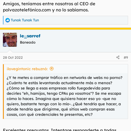
Amigos, teníamos entre nosotros al CEO de
polvazotelefónico.com y no lo sabíamos.
Tunak Tunak Tun
R
e
a
le_sarref
c
c
Baneado
i
o
n
28 Oct 2022
#9
e
s
ilovegintonic rebuznó:
:
¿Y te metes a comprar tráfico en networks de webs no porno?
¿Cuánto te estás levantando actualmente más o menos?
¿Cómo se llega a esas empresas rollo fuegodevida para
decirles "eh, hamijos, tengo CPAs pa vosotros"? Se me escapa
cómo lo haces. Imagina que quisiera hacer eso yo -que no
quiero, bastante tengo con lo mío-. ¿Qué tendría que hacer, a
dónde tendría que dirigirme, qué sitios web compran esas
cosas, con qué credenciales te presentas, etc?
Excelentes preguntas. Intentare responderte a todas