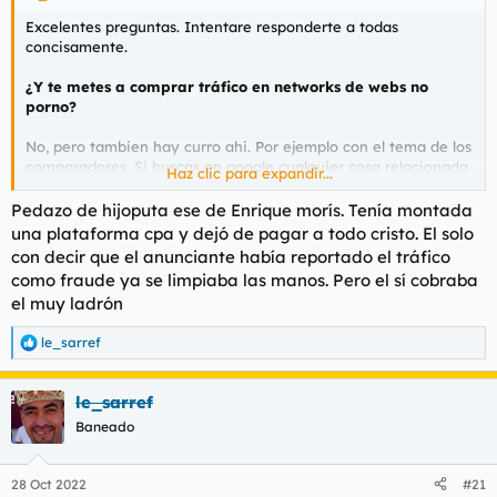
Excelentes preguntas. Intentare responderte a todas
concisamente.
¿Y te metes a comprar tráfico en networks de webs no
porno?
No, pero tambien hay curro ahi. Por ejemplo con el tema de los
comparadores. Si buscas en google cualquier cosa relacionada
Haz clic para expandir...
con "citas" "ligar online" etc te saldran varios. Detras de todos
ellos hay empresotes (generalmente alemanes) rollo Compado,
Pedazo de hijoputa ese de Enrique morís. Tenía montada
que facturan millonadas. Todo eso va por google ads y es
una plataforma cpa y dejó de pagar a todo cristo. El solo
realmente caro meterse ahi.
con decir que el anunciante había reportado el tráfico
como fraude ya se limpiaba las manos. Pero el sí cobraba
¿Cuánto te estás levantando actualmente más o menos?
el muy ladrón
Desde que pasion y demas webs de scorts se fueron a la
le_sarref
mierda, estoy en 1-2k/mes. Hay veces que me saturo y me tiro
R
10-15 dias sin currar. Esos son los meses de 1k.
e
a
le_sarref
c
¿Cómo se llega a esas empresas rollo fuegodevida para
c
decirles "eh, hamijos, tengo CPAs pa vosotros"?
Baneado
i
o
En mi caso concreto, yo simplemente me pongo en contacto
n
28 Oct 2022
#21
con las empresas (normalmente las comunicaciones son por
e