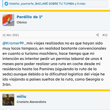
Valefor
,
pastorfe
,
BAILARÉ SOBRE TU TUMBA
y 3 más
R
e
a
Pardillo de 1ª
c
c
Clásico
i
o
n
12 Abr 2021
#12
e
s
@Kramer99
, mis viajes realizados no es que hayan sido
:
muy locos tampoco, en realidad bastante convencionales
en cuanto a turismo mochilero, hace tiempo que mi
intención es intentar pedir un permiso laboral de unos 4
meses para poder realizar una ruta en coche desde mi
residencia hasta los Pamires (siguiendo la ruta de la
seda) aunque debido a la dificultad logística del viaje he
ido viajando a países sueltos de la ruta, como Georgia o
Irán.
miliu
Cronista Alanordista