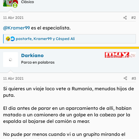
Clásico
i
o
n
11 Abr 2021
#2
e
s
@Kramer99
es el especialista.
:
pastorfe
,
Kramer99
y
Césped Alí
R
e
a
Darkiano
c
c
Parco en palabras
i
o
n
11 Abr 2021
#3
e
s
Si quieres un viaje loco vete a Rumanía, menudos hijos de
:
puta.
El día antes de parar en un aparcamiento de allí, habían
matado a un camionero de un golpe en la cabeza por la
espalda al bajarse del camión a mear.
No pude por menos cuando vi a un grupito mirando el