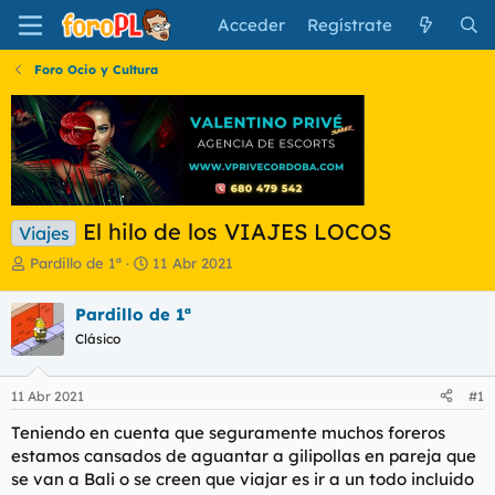
Acceder
Regístrate
Foro Ocio y Cultura
El hilo de los VIAJES LOCOS
Viajes
I
F
Pardillo de 1ª
11 Abr 2021
n
e
i
c
Pardillo de 1ª
c
h
Clásico
i
a
a
d
d
e
11 Abr 2021
#1
o
i
r
n
Teniendo en cuenta que seguramente muchos foreros
d
i
estamos cansados de aguantar a gilipollas en pareja que
e
c
se van a Bali o se creen que viajar es ir a un todo incluido
l
i