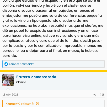
policía que estaba en la esquina, y en eso que se abre el
portón, volví corriendo y hablé con el chofer que se
disponía a sacar a pasear al embajador, entonces el
embajador me pasó a una sala de conferencias pequeña
y al rato vino un tipo apestando a sudor a darme
explicaciones, no hablaban español mas que el chofer, me
dió un papel fotocopiado con instrucciones y un enlace
para hacer visa online, estuve revisando y era aun más
complicado, latoso y caro que el de la india, decidí pasar
por la pasta y por lo complicado e improbable, menos mal,
porque lo iba a dejar para el final, en marzo, lo hubiese
perdido.
Leibn
y
Kramer99
R
e
a
Frutero enmascarado
c
c
Clásico
i
o
n
13 Abr 2021
#18
e
s
Kramer99 rebuznó:
: