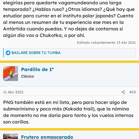
elegirías para quedarte vagamundeando una larga
temporada? ¿Hablas ruso? ¿Otros idiomas? ¿Qué hay que
estudiar para currar en el instituto polar japonés? Cuenta
al menos un resumen de tu experiencia ese mes en la
Antártida cuando puedas. Y no dejes de contarnos si
algún día vas a Chukotka, o por ahí.
Editado cobardemente:
13 Abr 2021
BAILARÉ SOBRE TU TUMBA
R
e
a
Pardillo de 1ª
c
c
Clásico
i
o
n
11 Abr 2021
#10
e
s
PNG también está en mi lista, pero para hacer algo de
:
submarinismo y poco más (Kokoda trail), que la nómina
de momento no me daría para tanto y los vuelos internos
son carillos.
Frutero enmascarado