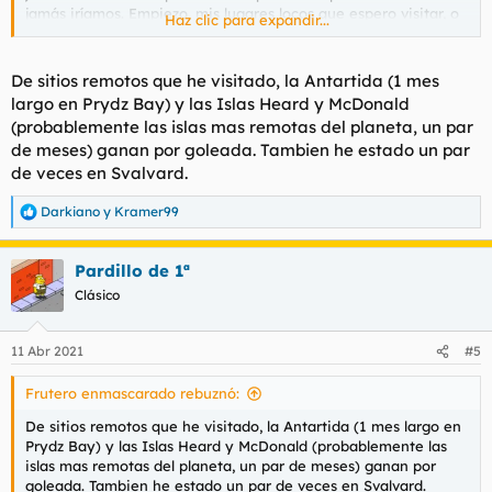
jamás iríamos. Empiezo, mis lugares locos que espero visitar, o
Haz clic para expandir...
no tan locos pero sí económicamente difíciles que me vienen
ahora a la cabeza son...
- Svalvard
De sitios remotos que he visitado, la Antartida (1 mes
- Kamchatka
largo en Prydz Bay) y las Islas Heard y McDonald
- Níger
(probablemente las islas mas remotas del planeta, un par
- Chad
de meses) ganan por goleada. Tambien he estado un par
- Antártida
de veces en Svalvard.
- Crucero por las Galápagos
Tengo más que ya iré soltando pero ahora el turno es suyo...
Darkiano
y
Kramer99
R
prosigan.
e
a
Pardillo de 1ª
c
c
Clásico
i
o
n
11 Abr 2021
#5
e
s
Frutero enmascarado rebuznó:
:
De sitios remotos que he visitado, la Antartida (1 mes largo en
Prydz Bay) y las Islas Heard y McDonald (probablemente las
islas mas remotas del planeta, un par de meses) ganan por
goleada. Tambien he estado un par de veces en Svalvard.