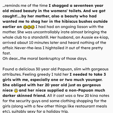
...reminds me of the time
I shagged a seventeen year
old mixed beauty in the womens' toilets. And we got
caught!....by her mother, also a beauty who had
wanted me to shag her in the hibiscus bushes outside
earlier on
I had had an ongoing liason with the
mother. She was uncontrollably irate almost bringing the
whole club to a standstill. Her husband, an Aussie ex-kiap,
arrived about 10 minutes later and heard nothing of the
affair. Never-the-less I hightailed it out of there pretty
fast.
Oh dear....the moral bankruptcy of those days.
Found a delicious 30 year old Papuan, slim with gorgeous
attributes. Feeling greedy I told her
I needed to take 3
girls with me, especially one or two much younger.
She obliged with her 20 year old just as gorgeous
niece
and her niece supplied a non-Papuan much
darker skinned friend.
All it cost was a few 20 kina notes
for the security guys and some clothing shopping for the
girls (along with a few other things like restaurant meals
etc), suitably sexy for a holiday trip.