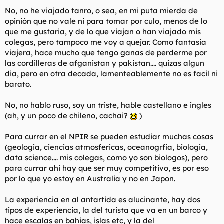
No, no he viajado tanro, o sea, en mi puta mierda de
opinión que no vale ni para tomar por culo, menos de lo
que me gustaria, y de lo que viajan o han viajado mis
colegas, pero tampoco me voy a quejar. Como fantasia
viajera, hace mucho que tengo ganas de perderme por
las cordilleras de afganistan y pakistan.... quizas algun
dia, pero en otra decada, lamenteablemente no es facil ni
barato.
No, no hablo ruso, soy un triste, hable castellano e ingles
(ah, y un poco de chileno, cachai?
)
Para currar en el NPIR se pueden estudiar muchas cosas
(geologia, ciencias atmosfericas, oceanogrfia, biologia,
data science.... mis colegas, como yo son biologos), pero
para currar ahi hay que ser muy competitivo, es por eso
por lo que yo estoy en Australia y no en Japon.
La experiencia en al antartida es alucinante, hay dos
tipos de experiencia, la del turista que va en un barco y
hace escalas en bahias, islas etc, y la del