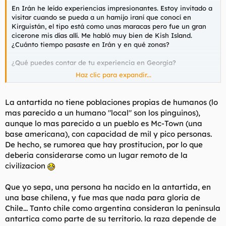
En Irán he leído experiencias impresionantes. Estoy invitado a
visitar cuando se pueda a un hamijo iraní que conocí en
Kirguistán, el tipo está como unas maracas pero fue un gran
cicerone mis días allí. Me habló muy bien de Kish Island.
¿Cuánto tiempo pasaste en Irán y en qué zonas?
¿Qué puedes contar de tu experiencia en Georgia?
Haz clic para expandir...
Gracias por explayarte en las respuestas.
La antartida no tiene poblaciones propias de humanos (lo
Ir a Pakistán tenía entendido que no es especialmente difícil ni
mas parecido a un humano "local" son los pinguinos),
caro, aunque me da que lo complicado de lo que planteas es
aunque lo mas parecido a un pueblo es Mc-Town (una
explorar zonas rurales del país con un mínimo de
base americana), con capacidad de mil y pico personas.
infraestructura. Si quieres recorrer lugares recónditos a lo local
De hecho, se rumorea que hay prostitucion, por lo que
debe ser una aventura inolvidable pero esto sí quizá
extremadamente duro. ¿La inseguridad para un occidental no
deberia considerarse como un lugar remoto de la
te tira para atrás? Leí que es especialmente peligroso moverse
civilizacion
por algunas zonas fronterizas pero no profundicé.
Que yo sepa, una persona ha nacido en la antartida, en
A Argentina (
@miliu
) o Chile no tengo ninguna motivación por
una base chilena, y fue mas que nada para gloria de
ir pero si recomiendáis efusivamente alguna zona le doy una
Chile... Tanto chile como argentina consideran la peninsula
vuelta.
antartica como parte de su territorio. la raza depende de
Lo de la Antártida tampoco me lo había planteado pero pasar