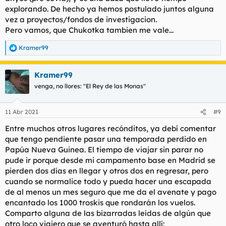
explorando. De hecho ya hemos postulado juntos alguna
vez a proyectos/fondos de investigacion.
Pero vamos, que Chukotka tambien me vale...
Kramer99
R
e
a
Kramer99
c
c
venga, no llores: "El Rey de las Monas"
i
o
n
11 Abr 2021
#9
e
s
Entre muchos otros lugares recónditos, ya debí comentar
:
que tengo pendiente pasar una temporada perdido en
Papúa Nueva Guinea. El tiempo de viajar sin parar no
pude ir porque desde mi campamento base en Madrid se
pierden dos días en llegar y otros dos en regresar, pero
cuando se normalice todo y pueda hacer una escapada
de al menos un mes seguro que me da el avenate y pago
encantado los 1000 troskis que rondarán los vuelos.
Comparto alguna de las bizarradas leídas de algún que
otro loco viajero que se aventuró hasta allí: