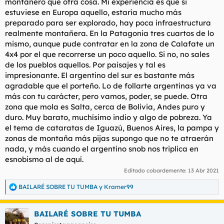
montañero que otra cosa. Mi experiencia es que si
explorar zonas rurales del país con un mínimo de
estuviese en Europa aquello, estaría mucho más
infraestructura. Si quieres recorrer lugares recónditos a lo local
preparado para ser explorado, hay poca infraestructura
debe ser una aventura inolvidable pero esto sí quizá
extremadamente duro. ¿La inseguridad para un occidental no
realmente montañera. En la Patagonia tres cuartos de lo
te tira para atrás? Leí que es especialmente peligroso moverse
mismo, aunque pude contratar en la zona de Calafate un
por algunas zonas fronterizas pero no profundicé.
4x4 por el que recorrerse un poco aquello. Si no, no sales
de los pueblos aquellos. Por paisajes y tal es
A Argentina (
@miliu
) o Chile no tengo ninguna motivación por
impresionante. El argentino del sur es bastante más
ir pero si recomiendáis efusivamente alguna zona le doy una
agradable que el porteño. Lo de follarte argentinas ya va
vuelta.
más con tu carácter, pero vamos, poder, se puede. Otra
Lo de la Antártida tampoco me lo había planteado pero pasar
zona que mola es Salta, cerca de Bolivia, Andes puro y
tiempo allí en el plan no turístico que se apunta debe ser la
duro. Muy barato, muchísimo indio y algo de pobreza. Ya
hostia. ¿Qué puedes contar de las gentes que habitan las zonas
el tema de cataratas de Iguazú, Buenos Aires, la pampa y
que conociste? ¿Estuviste en algo parecido a un pequeño
zonas de montaña más pijas supongo que no te atraerán
pueblo de varios cientos de habitantes? Tenía entendido que
nada, y más cuando el argentino snob nos triplica en
apenas vive gente en esa zona del mundo. ¿Trataste con
nativos? ¿A qué razas pertenecían? Haces referencia a la tierra
esnobismo al de aquí.
de fuego, pero eso no se considera la Antártida aunque se
Editado cobardemente:
13 Abr 2021
llame así la provincia argentina, ¿no? ¿Has estado en Ushuaia
o alguna ciudad de por ahí?
BAILARÉ SOBRE TU TUMBA
y
Kramer99
R
e
a
Pero qué coño LOL Cuenta algún detalle más de esto.
BAILARÉ SOBRE TU TUMBA
c
c