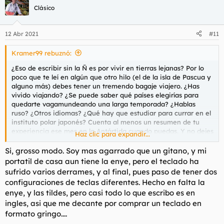
Clásico
12 Abr 2021
#11
Kramer99 rebuznó:
¿Eso de escribir sin la Ñ es por vivir en tierras lejanas? Por lo
poco que te leí en algún que otro hilo (el de la isla de Pascua y
alguno más) debes tener un tremendo bagaje viajero. ¿Has
vivido viajando? ¿Se puede saber qué países elegirías para
quedarte vagamundeando una larga temporada? ¿Hablas
ruso? ¿Otros idiomas? ¿Qué hay que estudiar para currar en el
instituto polar japonés? Cuenta al menos un resumen de tu
experiencia ese mes en la Antártida cuando puedas. Y no dejes
Haz clic para expandir...
de contarnos si algún día vas a Chukotka, o por ahí.
Si, grosso modo. Soy mas agarrado que un gitano, y mi
portatil de casa aun tiene la enye, pero el teclado ha
sufrido varios derrames, y al final, pues paso de tener dos
configuraciones de teclas diferentes. Hecho en falta la
enye, y las tildes, pero casi todo lo que escribo es en
ingles, asi que me decante por comprar un teclado en
formato gringo....