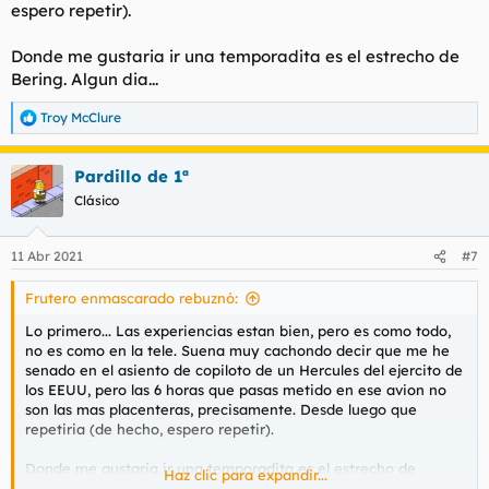
espero repetir).
Donde me gustaria ir una temporadita es el estrecho de
Bering. Algun dia...
Troy McClure
R
e
a
Pardillo de 1ª
c
c
Clásico
i
o
n
11 Abr 2021
#7
e
s
Frutero enmascarado rebuznó:
:
Lo primero... Las experiencias estan bien, pero es como todo,
no es como en la tele. Suena muy cachondo decir que me he
senado en el asiento de copiloto de un Hercules del ejercito de
los EEUU, pero las 6 horas que pasas metido en ese avion no
son las mas placenteras, precisamente. Desde luego que
repetiria (de hecho, espero repetir).
Donde me gustaria ir una temporadita es el estrecho de
Haz clic para expandir...
Bering. Algun dia...