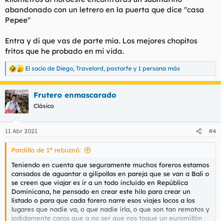
abandonado con un letrero en la puerta que dice "casa
Pepee"
Entra y di que vas de parte mía. Los mejores chopitos
fritos que he probado en mi vida.
El socio de Diego
,
Travelord
,
pastorfe
y 1 persona más
R
e
a
Frutero enmascarado
c
c
Clásico
i
o
n
11 Abr 2021
#4
e
s
Pardillo de 1ª rebuznó:
:
Teniendo en cuenta que seguramente muchos foreros estamos
cansados de aguantar a gilipollas en pareja que se van a Bali o
se creen que viajar es ir a un todo incluido en República
Dominicana, he pensado en crear este hilo para crear un
listado o para que cada forero narre esos viajes locos a los
lugares que nadie va, o que nadie iría, o que son tan remotos y
jodidamente caros que a no ser que nos toque un euromillón