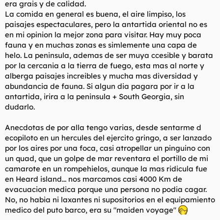
era grais y de calidad.
La comida en general es buena, el aire limpiso, los
paisajes espectaculares, pero la antartida oriental no es
en mi opinion la mejor zona para visitar. Hay muy poca
fauna y en muchas zonas es simlemente una capa de
helo. La peninsula, ademas de ser muya ccesible y barata
por la cercania a la tierra de fuego, esta mas al norte y
alberga paisajes increibles y mucha mas diversidad y
abundancia de fauna. Si algun dia pagara por ir a la
antartida, irira a la peninsula + South Georgia, sin
dudarlo.
Anecdotas de por alla tengo varias, desde sentarme d
ecopiloto en un hercules del ejercito gringo, a ser lanzado
por los aires por una foca, casi atropellar un pinguino con
un quad, que un golpe de mar reventara el portillo de mi
camarote en un rompehielos, aunque la mas ridicula fue
en Heard island... nos marcamos casi 4000 Km de
evacuacion medica porque una persona no podia cagar.
No, no habia ni laxantes ni supositorios en el equipamiento
medico del puto barco, era su "maiden voyage"