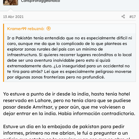
Conspirotaggeanoico
i
o
n
13 Abr 2021
#17
e
s
Kramer99 rebuznó:
:
Ir a Pakistán tenía entendido que no es especialmente difícil ni
caro, aunque me da que lo complicado de lo que planteas es
explorar zonas rurales del país con un mínimo de
infraestructura. Si quieres recorrer lugares recónditos a lo local
debe ser una aventura inolvidable pero esto sí quizá
extremadamente duro. ¿La inseguridad para un occidental no
te tira para atrás? Leí que es especialmente peligroso moverse
por algunas zonas fronterizas pero no profundicé.
Yo estuve a punto de ir desde la india, hasta tenía hotel
reservado en Lahore, pero no tenía claro que se pudiese
pasar desde Amritsar, y peor aún, que me volviesen a
dejar entrar en la india. Había información contradictoria.
Estuve un día en la embajada de pakistan para pedir
informes, primero no me abrían, le fuí a preguntar a un