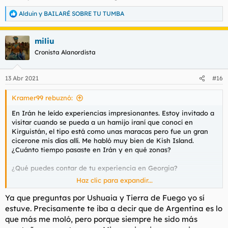
Alduin
y
BAILARÉ SOBRE TU TUMBA
R
e
a
miliu
c
c
Cronista Alanordista
i
o
n
13 Abr 2021
#16
e
s
Kramer99 rebuznó:
:
En Irán he leído experiencias impresionantes. Estoy invitado a
visitar cuando se pueda a un hamijo iraní que conocí en
Kirguistán, el tipo está como unas maracas pero fue un gran
cicerone mis días allí. Me habló muy bien de Kish Island.
¿Cuánto tiempo pasaste en Irán y en qué zonas?
¿Qué puedes contar de tu experiencia en Georgia?
Haz clic para expandir...
Gracias por explayarte en las respuestas.
Ya que preguntas por Ushuaia y Tierra de Fuego yo sí
estuve. Precisamente te iba a decir que de Argentina es lo
Ir a Pakistán tenía entendido que no es especialmente difícil ni
que más me moló, pero porque siempre he sido más
caro, aunque me da que lo complicado de lo que planteas es