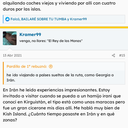
alquilando coches viejos y viviendo por allí con cuatro
duros por las islas.
Falcó
,
BAILARÉ SOBRE TU TUMBA
y
Kramer99
R
e
a
Kramer99
c
c
venga, no llores: "El Rey de las Monas"
i
o
n
13 Abr 2021
#15
e
s
Pardillo de 1ª rebuznó:
:
he ido viajando a países sueltos de la ruta, como Georgia o
Irán.
En Irán he leído experiencias impresionantes. Estoy
invitado a visitar cuando se pueda a un hamijo iraní que
conocí en Kirguistán, el tipo está como unas maracas pero
fue un gran cicerone mis días allí. Me habló muy bien de
Kish Island. ¿Cuánto tiempo pasaste en Irán y en qué
zonas?