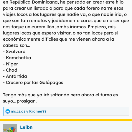
en República Dominicana, he pensado en crear este hilo
t
o
e
para crear un listado o para que cada forero narre esos
m
viajes locos a los lugares que nadie va, o que nadie iría, o
a
que son tan remotos y jodidamente caros que a no ser que
nos toque un euromillón jamás iríamos. Empiezo, mis
lugares locos que espero visitar, o no tan locos pero sí
económicamente difíciles que me vienen ahora a la
cabeza son...
- Svalvard
- Kamchatka
- Níger
- Chad
- Antártida
- Crucero por las Galápagos
Tengo más que ya iré soltando pero ahora el turno es
suyo... prosigan.
ms.cs.ds
y
Kramer99
R
e
a
Leibn
c
c