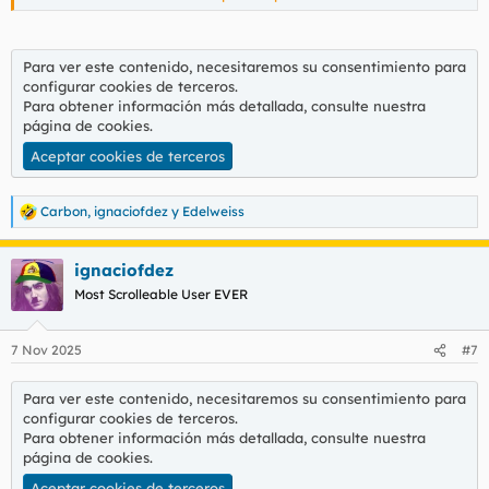
son buena gente, eso yes.
Para ver este contenido, necesitaremos su consentimiento
Para ver este contenido, necesitaremos su consentimiento para
para configurar cookies de terceros.
configurar cookies de terceros.
Para obtener información más detallada, consulte nuestra
Para obtener información más detallada, consulte nuestra
página de cookies
.
página de cookies
.
Aceptar cookies de terceros
Aceptar cookies de terceros
Carbon
,
ignaciofdez
y
Edelweiss
R
Enviad vuestros acentos mierders, que no os pueda la
e
vergüenza.
a
ignaciofdez
c
c
Most Scrolleable User EVER
i
o
n
7 Nov 2025
#7
e
s
:
Para ver este contenido, necesitaremos su consentimiento para
configurar cookies de terceros.
Para obtener información más detallada, consulte nuestra
página de cookies
.
Aceptar cookies de terceros