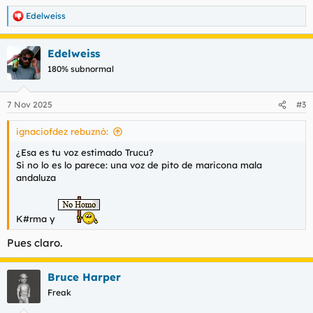
Edelweiss
R
Enviad vuestros acentos mierders, que no os pueda la
e
vergüenza.
a
Edelweiss
c
c
180% subnormal
i
o
n
7 Nov 2025
#3
e
s
ignaciofdez rebuznó:
:
¿Esa es tu voz estimado Trucu?
Si no lo es lo parece: una voz de pito de maricona mala
andaluza
K#rma y
Pues claro.
Bruce Harper
Freak