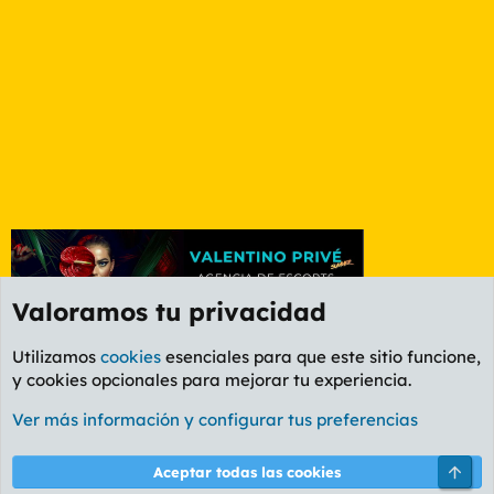
Valoramos tu privacidad
Utilizamos
cookies
esenciales para que este sitio funcione,
y cookies opcionales para mejorar tu experiencia.
Foro General
Ver más información y configurar tus preferencias
Cookies
PL OLDSTYLE AMARILLO
Cambiar fuente
Español (ES)
Arri
Aceptar todas las cookies
Contáctanos
Términos y reglas
Política de privacidad
Ayuda