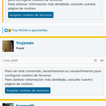
Para obtener información más detallada, consulte nuestra
página de cookies
.
Aceptar cookies de terceros
Troy McClon
y
ignaciofdez
R
e
a
Trujamán
c
c
Freak
i
o
n
7 Nov 2025
#9
e
s
:
Para ver este contenido, necesitaremos su consentimiento para
configurar cookies de terceros.
Para obtener información más detallada, consulte nuestra
página de cookies
.
Aceptar cookies de terceros
Kramer99