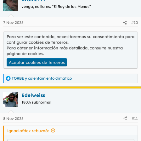
venga, no llores: "El Rey de las Monas"
7 Nov 2025
#10
Para ver este contenido, necesitaremos su consentimiento para
configurar cookies de terceros.
Para obtener información más detallada, consulte nuestra
página de cookies
.
Aceptar cookies de terceros
TORBE
y
calentamiento climatico
R
e
a
Edelweiss
c
c
180% subnormal
i
o
n
8 Nov 2025
#11
e
s
ignaciofdez rebuznó:
: