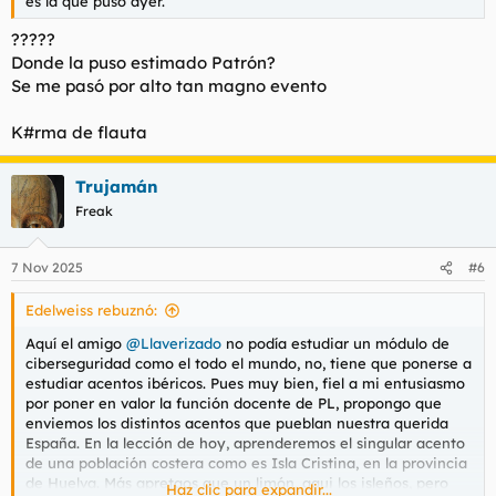
es la que puso ayer.
?????
Donde la puso estimado Patrón?
Se me pasó por alto tan magno evento
K#rma de flauta
Trujamán
Freak
7 Nov 2025
#6
Edelweiss rebuznó:
Aquí el amigo
@Llaverizado
no podía estudiar un módulo de
ciberseguridad como el todo el mundo, no, tiene que ponerse a
estudiar acentos ibéricos. Pues muy bien, fiel a mi entusiasmo
por poner en valor la función docente de PL, propongo que
enviemos los distintos acentos que pueblan nuestra querida
España. En la lección de hoy, aprenderemos el singular acento
de una población costera como es Isla Cristina, en la provincia
de Huelva. Más apretaos que un limón, aqui los isleños, pero
Haz clic para expandir...