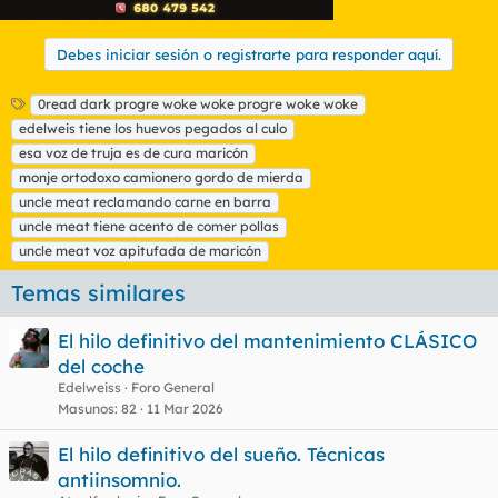
Debes iniciar sesión o registrarte para responder aquí.
E
0read dark progre woke woke progre woke woke
t
edelweis tiene los huevos pegados al culo
i
esa voz de truja es de cura maricón
q
monje ortodoxo camionero gordo de mierda
u
uncle meat reclamando carne en barra
e
t
uncle meat tiene acento de comer pollas
a
uncle meat voz apitufada de maricón
s
Temas similares
El hilo definitivo del mantenimiento CLÁSICO
del coche
Edelweiss
Foro General
Masunos
82
11 Mar 2026
El hilo definitivo del sueño. Técnicas
antiinsomnio.