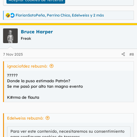
FlorianSotoPeña
,
Perrino Chico
,
Edelweiss
y 2 más
R
e
a
Bruce Harper
c
c
Freak
i
o
n
7 Nov 2025
#8
e
s
ignaciofdez rebuznó:
:
?????
Donde la puso estimado Patrón?
Se me pasó por alto tan magno evento
K#rma de flauta
Edelweiss rebuznó:
Para ver este contenido, necesitaremos su consentimiento
para configurar cookies de terceros.