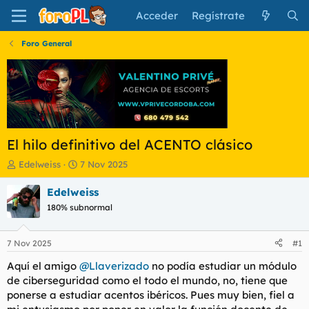
Acceder
Regístrate
Foro General
El hilo definitivo del ACENTO clásico
I
F
Edelweiss
7 Nov 2025
n
e
i
c
Edelweiss
c
h
180% subnormal
i
a
a
d
d
e
7 Nov 2025
#1
o
i
r
n
Aquí el amigo
@Llaverizado
no podía estudiar un módulo
d
i
de ciberseguridad como el todo el mundo, no, tiene que
e
c
ponerse a estudiar acentos ibéricos. Pues muy bien, fiel a
l
i