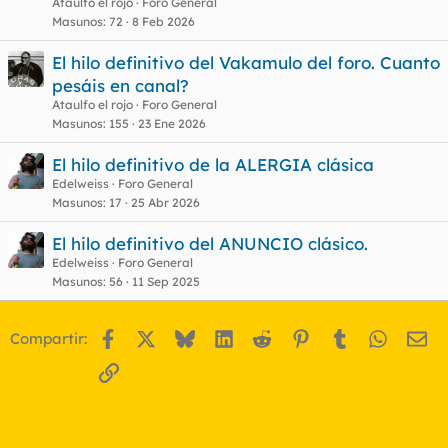
Ataulfo el rojo
Foro General
Masunos
72
8 Feb 2026
El hilo definitivo del Vakamulo del foro. Cuanto
pesáis en canal?
Ataulfo el rojo
Foro General
Masunos
155
23 Ene 2026
El hilo definitivo de la ALERGIA clásica
Edelweiss
Foro General
Masunos
17
25 Abr 2026
El hilo definitivo del ANUNCIO clásico.
Edelweiss
Foro General
Masunos
56
11 Sep 2025
Facebook
X
Bluesky
LinkedIn
Reddit
Pinterest
Tumblr
WhatsA
Em
Compartir:
Enlace