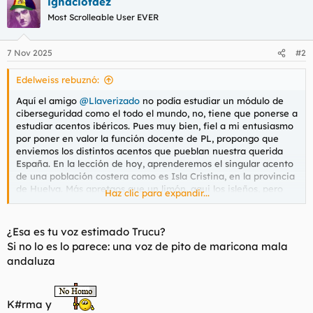
ignaciofdez
c
c
Most Scrolleable User EVER
i
o
n
7 Nov 2025
#2
e
s
Edelweiss rebuznó:
:
Aquí el amigo
@Llaverizado
no podía estudiar un módulo de
ciberseguridad como el todo el mundo, no, tiene que ponerse a
estudiar acentos ibéricos. Pues muy bien, fiel a mi entusiasmo
por poner en valor la función docente de PL, propongo que
enviemos los distintos acentos que pueblan nuestra querida
España. En la lección de hoy, aprenderemos el singular acento
de una población costera como es Isla Cristina, en la provincia
de Huelva. Más apretaos que un limón, aqui los isleños, pero
Haz clic para expandir...
son buena gente, eso yes.
¿Esa es tu voz estimado Trucu?
Para ver este contenido, necesitaremos su consentimiento
Si no lo es lo parece: una voz de pito de maricona mala
para configurar cookies de terceros.
andaluza
Para obtener información más detallada, consulte nuestra
página de cookies
.
Aceptar cookies de terceros
K#rma y