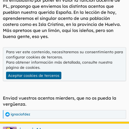
mi entusiasmo por poner en valor la función docente de
t
o
PL, propongo que enviemos los distintos acentos que
e
pueblan nuestra querida España. En la lección de hoy,
m
a
aprenderemos el singular acento de una población
costera como es Isla Cristina, en la provincia de Huelva.
Más apretaos que un limón, aqui los isleños, pero son
buena gente, eso yes.
Para ver este contenido, necesitaremos su consentimiento para
configurar cookies de terceros.
Para obtener información más detallada, consulte nuestra
página de cookies
.
Aceptar cookies de terceros
Enviad vuestros acentos mierders, que no os pueda la
vergüenza.
ignaciofdez
R
e
a