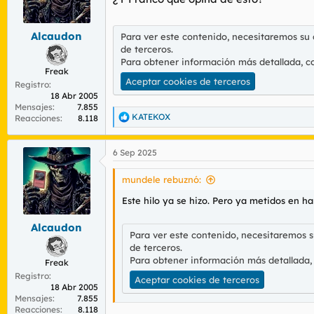
Alcaudon
Para ver este contenido, necesitaremos su
de terceros.
Para obtener información más detallada, c
Freak
Aceptar cookies de terceros
Registro
18 Abr 2005
Mensajes
7.855
KATEKOX
Reacciones
8.118
R
e
a
6 Sep 2025
c
c
i
mundele rebuznó:
o
n
Este hilo ya se hizo. Pero ya metidos en h
e
s
Alcaudon
:
Para ver este contenido, necesitaremos 
de terceros.
Para obtener información más detallada,
Freak
Registro
Aceptar cookies de terceros
18 Abr 2005
Mensajes
7.855
Reacciones
8.118