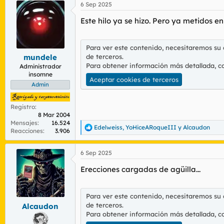
6 Sep 2025
c
c
Este hilo ya se hizo. Pero ya metidos 
i
o
n
e
Para ver este contenido, necesitaremos su
s
de terceros.
mundele
:
Para obtener información más detallada, c
Administrador
insomne
Aceptar cookies de terceros
Admin
Registro
8 Mar 2004
Mensajes
16.524
Edelweiss
,
YoHiceARoqueIII
y
Alcaudon
R
Reacciones
3.906
e
a
6 Sep 2025
c
c
Erecciones cargadas de agüilla...
i
o
n
e
Para ver este contenido, necesitaremos su
s
de terceros.
Alcaudon
:
Para obtener información más detallada, c