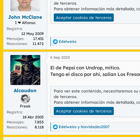
de terceros.
n
Para obtener información más detallada, c
e
s
John McClane
Aceptar cookies de terceros
:
I ❤ Alfonso
Registro
12 May 2009
Mensajes
17.431
Edelweiss
R
Reacciones
11.472
e
a
6 Sep 2025
c
c
El de Pepsi con Undrop, mítico.
i
o
Tengo el disco por ahí, salían Los Freso
n
e
s
Alcaudon
Para ver este contenido, necesitaremos su
:
de terceros.
Para obtener información más detallada, c
Freak
Aceptar cookies de terceros
Registro
18 Abr 2005
Mensajes
7.855
Edelweiss
y
Navidades2007
Reacciones
8.118
R
e
a