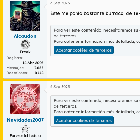
6 Sep 2025
c
c
Éste me ponía bastante burraco, de Te
i
o
n
e
Para ver este contenido, necesitaremos su
s
de terceros.
Alcaudon
:
Para obtener información más detallada, c
Aceptar cookies de terceros
Freak
Registro
18 Abr 2005
Mensajes
7.855
Reacciones
8.118
6 Sep 2025
Para ver este contenido, necesitaremos su
de terceros.
Para obtener información más detallada, c
Navidades2007
Aceptar cookies de terceros
Forero del todo a