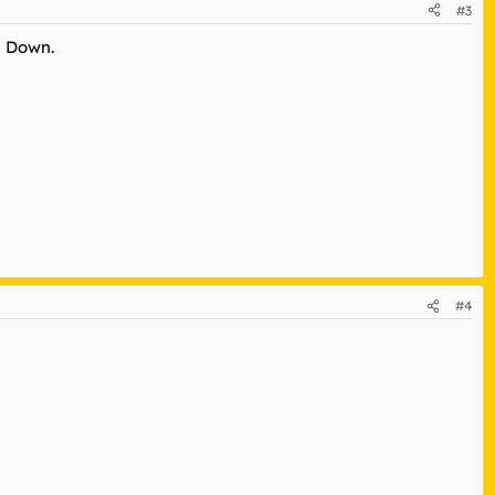
#3
a Down.
#4