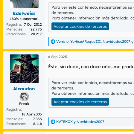
r
n
Para ver este contenido, necesitaremos su
d
i
de terceros.
Edelweiss
e
c
Para obtener información más detallada, c
l
i
180% subnormal
t
o
Registro
7 Oct 2012
Aceptar cookies de terceros
e
Mensajes
22.775
Reacciones
20.217
m
a
Venisio
,
YoHiceARoqueIII
,
Navidades2007
y
R
e
a
6 Sep 2025
c
c
Éste, sin duda, con doce años me produj
i
o
n
e
Para ver este contenido, necesitaremos su
s
de terceros.
Alcaudon
:
Para obtener información más detallada, c
Aceptar cookies de terceros
Freak
Registro
18 Abr 2005
Mensajes
7.855
KATEKOX
y
Navidades2007
R
Reacciones
8.118
e
a