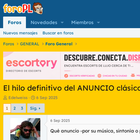
Foros
Novedades
Miembros
Nuevos mensajes
Buscar en foros
Foros
GENERAL
Foro General
El hilo definitivo del ANUNCIO clásico
I
F
Edelweiss
6 Sep 2025
n
e
1
2
3
Sig.
i
c
c
h
i
a
6 Sep 2025
a
d
Qué anuncio -por su música, sintonía o
d
e
o
i