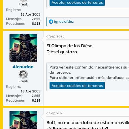
Aceptar cookies de terceros
Freak
Registro
18 Abr 2005
Mensajes
7.855
ignaciofdez
R
Reacciones
8.118
e
a
6 Sep 2025
c
c
El Olimpo de los Diésel.
i
o
Diésel gustazo.
n
e
s
Alcaudon
Para ver este contenido, necesitaremos su
:
de terceros.
Para obtener información más detallada, c
Freak
Aceptar cookies de terceros
Registro
18 Abr 2005
Mensajes
7.855
Reacciones
8.118
6 Sep 2025
Buff, no me acordaba de esta maravill
¿Y Franco qué opina de esto?