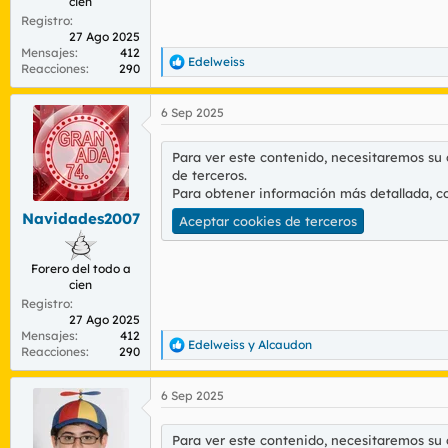
cien
Registro
27 Ago 2025
Mensajes
412
Edelweiss
R
Reacciones
290
e
a
6 Sep 2025
c
c
i
Para ver este contenido, necesitaremos su
o
de terceros.
n
Para obtener información más detallada, c
e
s
Navidades2007
Aceptar cookies de terceros
:
Forero del todo a
cien
Registro
27 Ago 2025
Mensajes
412
Edelweiss
y
Alcaudon
R
Reacciones
290
e
a
6 Sep 2025
c
c
i
Para ver este contenido, necesitaremos su
o