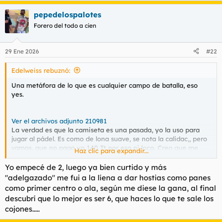
a
pepedelospalotes
c
c
Forero del todo a cien
i
o
n
29 Ene 2026
#22
e
s
Edelweiss rebuznó:
:
Una metáfora de lo que es cualquier campo de batalla, eso
yes.
Ver el archivos adjunto 210981
La verdad es que la camiseta es una pasada, yo la uso para
jugar al pádel. Es como de lona suave, se nota la calidac,, pero
vamos, que no pago yo 140 Tt por eso ni loco. Creo que me
Haz clic para expandir...
costó unos 70.
Yo empecé de 2, luego ya bien curtido y más
"adelgazado" me fui a la líena a dar hostias como panes
como primer centro o ala, según me diese la gana, al final
descubrí que lo mejor es ser 6, que haces lo que te sale los
cojones.....