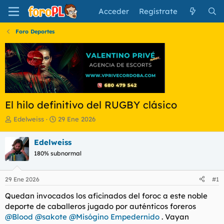
Acceder
Regístrate
Foro Deportes
El hilo definitivo del RUGBY clásico
I
F
Edelweiss
29 Ene 2026
n
e
i
c
Edelweiss
c
h
180% subnormal
i
a
a
d
d
e
29 Ene 2026
#1
o
i
r
n
Quedan invocados los aficinados del foroc a este noble
d
i
deporte de caballeros jugado por auténticos foreros
e
c
@Blood
@sakote
@Misógino Empedernido
. Vayan
l
i