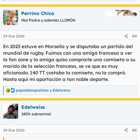
e
a
Perrino Chico
c
c
Mal Padre y además LLORÓN
i
o
n
29 Ene 2026
#4
e
s
En 2023 estuve en Marsella y se disputaba un partido del
:
mundial de rugby. Fuimos con una amiga francesa a ver
la fan zone y la amiga quiso comprarle una camiseta a su
marido de la selección francesa, se ve que es muy
aficionado. 140 TT costaba la camiseta, no la compró.
Hasta aquí mi aportación a tan noble deporte.
pepedelospalotes
y
Edelweiss
R
e
a
Edelweiss
c
c
180% subnormal
i
o
n
29 Ene 2026
#5
e
s