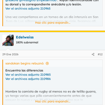
@sakote
@Misógino Empedernido
. Vayan identíficándose con
su dorsal y la correspondiente anécdota y/o lesión.
Ver el archivos adjunto 210965
Una vez competíamos en un torneo de un día interunis en San
Juan de Luz, pillamos el viernes entero de viaje, llegamos allí,
Haz clic para expandir...
nos apalancamos a beber en el motel aquel del demonio y por
el pueblo y ni nos presentamos. El domingo vuelta para casa
de resaca y con los polos impolutos. Por cierto, seguís el 6
Edelweiss
Naciones?
180% subnormal
29 Ene 2026
#12
sandokan begins rebuznó:
Encuentra las diferencias
Ver el archivos adjunto 210985
Ver el archivos adjunto 210986
Hombre la camista de rugby al menos no es de telilla guarra,
yo tengo varias que pillo convenientemente antes de que
saquen la nueva y por 30-40 lereles hay años que la
Haz clic para expandir...
encuentras, otra cosa es que la de ese año te guste y que para