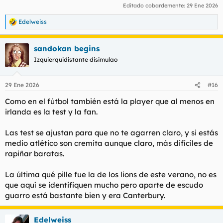
Editado cobardemente:
29 Ene 2026
Edelweiss
R
e
a
sandokan begins
c
c
Izquierquidistante disimulao
i
o
n
29 Ene 2026
#16
e
s
Como en el fútbol también está la player que al menos en
:
irlanda es la test y la fan.
Las test se ajustan para que no te agarren claro, y si estás
medio atlético son cremita aunque claro, más difíciles de
rapiñar baratas.
La última qué pille fue la de los lions de este verano, no es
que aquí se identifiquen mucho pero aparte de escudo
guarro está bastante bien y era Canterbury.
Edelweiss