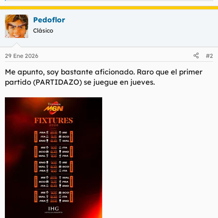
e
a
Pedoflor
c
c
Clásico
i
o
n
29 Ene 2026
#2
e
s
Me apunto, soy bastante aficionado. Raro que el primer
:
partido (PARTIDAZO) se juegue en jueves.