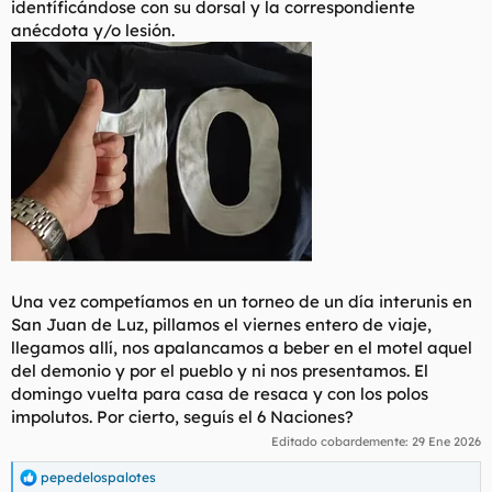
identíficándose con su dorsal y la correspondiente
t
o
e
anécdota y/o lesión.
m
a
Una vez competíamos en un torneo de un día interunis en
San Juan de Luz, pillamos el viernes entero de viaje,
llegamos allí, nos apalancamos a beber en el motel aquel
del demonio y por el pueblo y ni nos presentamos. El
domingo vuelta para casa de resaca y con los polos
impolutos. Por cierto, seguís el 6 Naciones?
Editado cobardemente:
29 Ene 2026
pepedelospalotes
R