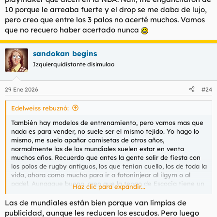
10 porque le arreaba fuerte y el drop se me daba de lujo,
pero creo que entre los 3 palos no acerté muchos. Vamos
que no recuero haber acertado nunca
sandokan begins
Izquierquidistante disimulao
29 Ene 2026
#24
Edelweiss rebuznó:
También hay modelos de entrenamiento, pero vamos mas que
nada es para vender, no suele ser el mismo tejido. Yo hago lo
mismo, me suelo apañar camisetas de otros años,
normalmente las de los mundiales suelen estar en venta
muchos años. Recuerdo que antes la gente salir de fiesta con
los polos de rugby antiguos, los que tenian cuello, los de toda la
vida, ahora como mucho para ir a fotoninjear al ilgym o al
padel. Aunqqque bueno, creo que la tengo de Escocia tiene un
Haz clic para expandir...
cuello asi molón, voy a ver.
Las de mundiales están bien porque van límpias de
publicidad, aunque les reducen los escudos. Pero luego