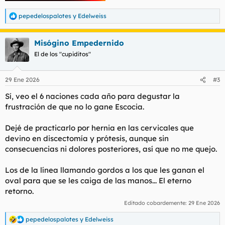
pepedelospalotes
y
Edelweiss
R
e
a
Misógino Empedernido
c
c
El de los "cupiditos"
i
o
n
29 Ene 2026
#3
e
s
Sí, veo el 6 naciones cada año para degustar la
:
frustración de que no lo gane Escocia.
Dejé de practicarlo por hernia en las cervicales que
devino en discectomía y prótesis, aunque sin
consecuencias ni dolores posteriores, así que no me quejo.
Los de la línea llamando gordos a los que les ganan el
oval para que se les caiga de las manos... El eterno
retorno.
Editado cobardemente:
29 Ene 2026
pepedelospalotes
y
Edelweiss
R