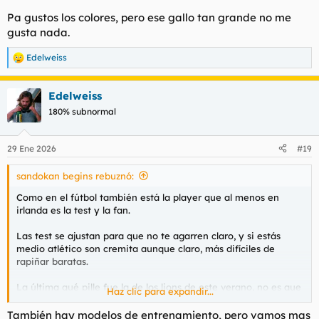
Pa gustos los colores, pero ese gallo tan grande no me
gusta nada.
Edelweiss
R
e
a
Edelweiss
c
c
180% subnormal
i
o
n
29 Ene 2026
#19
e
s
sandokan begins rebuznó:
:
Como en el fútbol también está la player que al menos en
irlanda es la test y la fan.
Las test se ajustan para que no te agarren claro, y si estás
medio atlético son cremita aunque claro, más difíciles de
rapiñar baratas.
La última qué pille fue la de los lions de este verano, no es que
Haz clic para expandir...
aquí se identifiquen mucho pero aparte de escudo guarro está
bastante bien y era Canterbury.
También hay modelos de entrenamiento, pero vamos mas