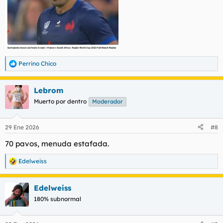
Perrino Chico
R
e
a
Lebrom
c
c
Muerto por dentro
Moderador
i
o
n
29 Ene 2026
#8
e
s
70 pavos, menuda estafada.
:
Edelweiss
R
e
a
Edelweiss
c
c
180% subnormal
i
o
n