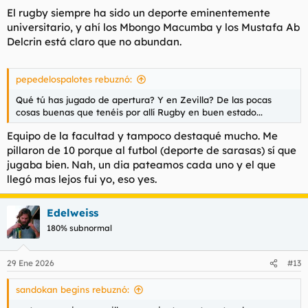
entonces queden tallas.
El rugby siempre ha sido un deporte eminentemente
universitario, y ahí los Mbongo Macumba y los Mustafa Ab
De nuevas valen ciento y pico, pero como las de los equipos de
Delcrin está claro que no abundan.
futbol en sus tiendas oficiales cuando salen y encima son de
papel maché indistinguibles de los chinis.
pepedelospalotes rebuznó:
Qué tú has jugado de apertura? Y en Zevilla? De las pocas
cosas buenas que tenéis por allí Rugby en buen estado...
Equipo de la facultad y tampoco destaqué mucho. Me
pillaron de 10 porque al futbol (deporte de sarasas) sí que
jugaba bien. Nah, un dia pateamos cada uno y el que
llegó mas lejos fui yo, eso yes.
Edelweiss
180% subnormal
29 Ene 2026
#13
sandokan begins rebuznó: