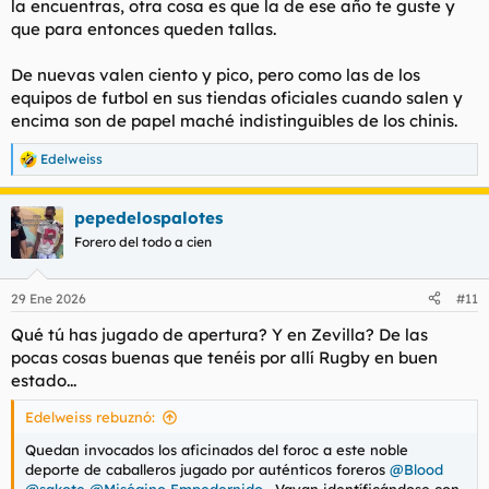
la encuentras, otra cosa es que la de ese año te guste y
que para entonces queden tallas.
De nuevas valen ciento y pico, pero como las de los
equipos de futbol en sus tiendas oficiales cuando salen y
encima son de papel maché indistinguibles de los chinis.
Edelweiss
R
e
a
pepedelospalotes
c
c
Forero del todo a cien
i
o
n
29 Ene 2026
#11
e
s
Qué tú has jugado de apertura? Y en Zevilla? De las
:
pocas cosas buenas que tenéis por allí Rugby en buen
estado...
Edelweiss rebuznó:
Quedan invocados los aficinados del foroc a este noble
deporte de caballeros jugado por auténticos foreros
@Blood