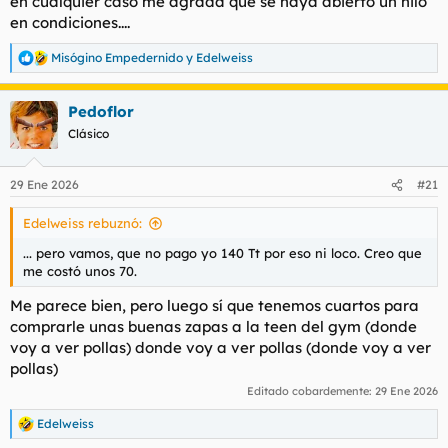
en cualquier caso me agrada que se haya abierto un hilo
en condiciones....
Misógino Empedernido
y
Edelweiss
R
e
a
Pedoflor
c
c
Clásico
i
o
n
29 Ene 2026
#21
e
s
Edelweiss rebuznó:
:
... pero vamos, que no pago yo 140 Tt por eso ni loco. Creo que
me costó unos 70.
Me parece bien, pero luego sí que tenemos cuartos para
comprarle unas buenas zapas a la teen del gym (donde
voy a ver pollas) donde voy a ver pollas (donde voy a ver
pollas)
Editado cobardemente:
29 Ene 2026
Edelweiss
R
e