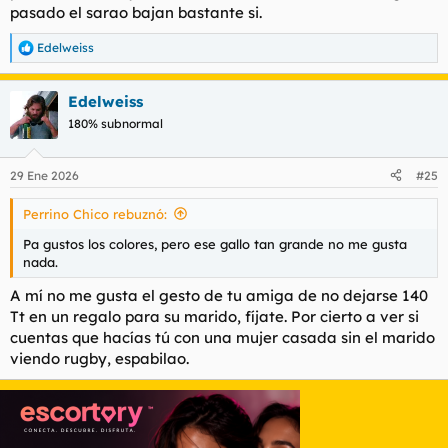
pasado el sarao bajan bastante si.
Edelweiss
R
e
a
Edelweiss
c
c
180% subnormal
i
o
n
29 Ene 2026
#25
e
s
Perrino Chico rebuznó:
:
Pa gustos los colores, pero ese gallo tan grande no me gusta
nada.
A mí no me gusta el gesto de tu amiga de no dejarse 140
Tt en un regalo para su marido, fíjate. Por cierto a ver si
cuentas que hacías tú con una mujer casada sin el marido
viendo rugby, espabilao.