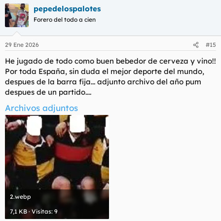
a
pepedelospalotes
c
c
Forero del todo a cien
i
o
n
29 Ene 2026
#15
e
s
He jugado de todo como buen bebedor de cerveza y vino!!
:
Por toda España, sin duda el mejor deporte del mundo,
despues de la barra fija... adjunto archivo del año pum
despues de un partido....
Archivos adjuntos
2.webp
7,1 KB · Visitas: 9