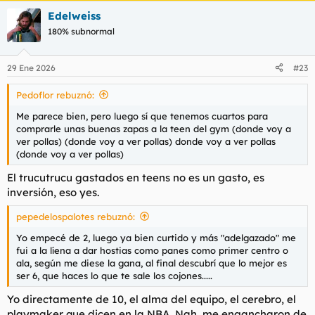
Edelweiss
180% subnormal
29 Ene 2026
#23
Pedoflor rebuznó:
Me parece bien, pero luego sí que tenemos cuartos para
comprarle unas buenas zapas a la teen del gym (donde voy a
ver pollas) (donde voy a ver pollas) donde voy a ver pollas
(donde voy a ver pollas)
El trucutrucu gastados en teens no es un gasto, es
inversión, eso yes.
pepedelospalotes rebuznó:
Yo empecé de 2, luego ya bien curtido y más "adelgazado" me
fui a la líena a dar hostias como panes como primer centro o
ala, según me diese la gana, al final descubrí que lo mejor es
ser 6, que haces lo que te sale los cojones.....
Yo directamente de 10, el alma del equipo, el cerebro, el
playmaker que dicen en la NBA. Nah, me engancharon de