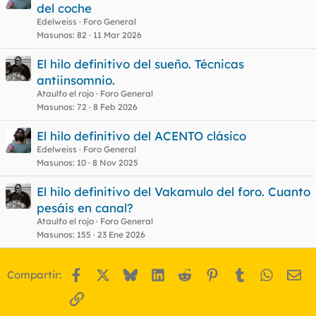
del coche
Edelweiss
Foro General
Masunos
82
11 Mar 2026
El hilo definitivo del sueño. Técnicas
antiinsomnio.
Ataulfo el rojo
Foro General
Masunos
72
8 Feb 2026
El hilo definitivo del ACENTO clásico
Edelweiss
Foro General
Masunos
10
8 Nov 2025
El hilo definitivo del Vakamulo del foro. Cuanto
pesáis en canal?
Ataulfo el rojo
Foro General
Masunos
155
23 Ene 2026
Facebook
X
Bluesky
LinkedIn
Reddit
Pinterest
Tumblr
WhatsA
Em
Compartir:
Enlace