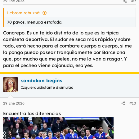
29 Ene 2026
#9
e
s
Lebrom rebuznó:
:
70 pavos, menuda estafada.
Concrepo. Es un tejido distinto de lo que es la típica
camiseta deportiva. El sudor se seca más rápido y sobre
todo, está hecho para el combate cuerpo a cuerpo, si me
la pongo puedo pasear tranquilamente por Barcelona
que, por mucho que me pelee, no me la van a rasgar. Y
para el pecheo viene cojonuda, eso yes.
sandokan begins
Izquierquidistante disimulao
29 Ene 2026
#10
Encuentra las diferencias