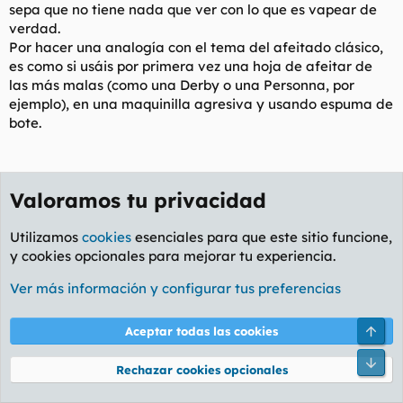
sepa que no tiene nada que ver con lo que es vapear de
verdad.
Por hacer una analogía con el tema del afeitado clásico,
es como si usáis por primera vez una hoja de afeitar de
las más malas (como una Derby o una Personna, por
ejemplo), en una maquinilla agresiva y usando espuma de
bote.
Mini Cigarrillo electrónico reutilizable:
Viene a ser más de lo mismo, con la diferencia de que en
este caso se pueden reutilizar los elementos de lo que a
partir de ahora denominaremos “mini cigarrillo”. Pero en
Arri
general la calidad de la experiencia sigue dejando mucho
Pie
que desear, según me han comentado.