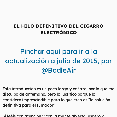
l
i
t
o
e
m
a
EL HILO DEFINITIVO DEL CIGARRO
ELECTRÓNICO
Pinchar aquí para ir a la
actualización a julio de 2015, por
@BodleAir
Esta introducción es un poco larga y coñazo, por lo que me
disculpo de antemano, pero la justifico porque la
considero imprescindible para lo que creo es “la solución
definitiva para el fumador”.
Si leéis con atención y con la mente abierta, espero y