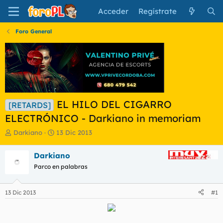
Acceder
Regístrate
Foro General
EL HILO DEL CIGARRO
[RETARDS]
ELECTRÓNICO - Darkiano in memoriam
I
F
Darkiano
13 Dic 2013
n
e
i
c
Darkiano
c
h
Parco en palabras
i
a
a
d
d
e
13 Dic 2013
#1
o
i
r
n
d
i
e
c