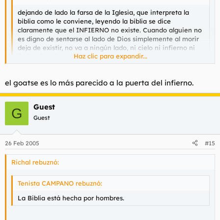
dejando de lado la farsa de la Iglesia, que interpreta la
biblia como le conviene, leyendo la biblia se dice
claramente que el INFIERNO no existe. Cuando alguien no
es digno de sentarse al lado de Dios simplemente al morir
deja de existir, no va a ningún lado, ni cielo ni infierno ni
Haz clic para expandir...
limbo ni nada parecido.
Aclaro que no creo en Dios ni en ninguna religión.
Haz clic para expandir...
el goatse es lo más parecido a la puerta del infierno.
Guest
quieres ver el infierno?
G
Guest
26 Feb 2005
#15
Richal rebuznó:
Tenista CAMPANO rebuznó:
La Biblia está hecha por hombres.