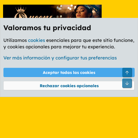
Valoramos tu privacidad
Utilizamos
cookies
esenciales para que este sitio funcione,
y cookies opcionales para mejorar tu experiencia.
Foro General
Ver más información y configurar tus preferencias
Cookies
PL OLDSTYLE AMARILLO
Cambiar fuente
Español (ES)
Arri
Aceptar todas las cookies
Contáctanos
Términos y reglas
Política de privacidad
Ayuda
R
Pie
S
Rechazar cookies opcionales
S
®
Community platform by XenForo
© 2010-2026 XenForo Ltd.