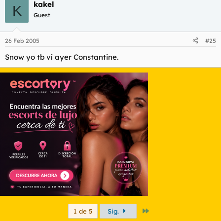
kakel
K
Guest
26 Feb 2005
#25
Snow yo tb ví ayer Constantine.
Último
1 de 5
Sig.