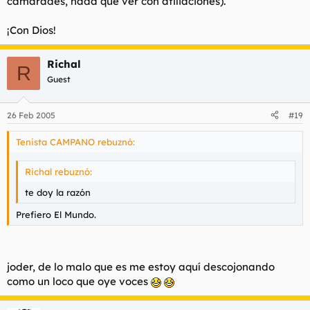
camarades, nada que ver con afiliaciones).
¡Con Dios!
Richal
R
Guest
26 Feb 2005
#19
Tenista CAMPANO rebuznó:
Richal rebuznó:
te doy la razón
Prefiero El Mundo.
joder, de lo malo que es me estoy aquí descojonando
como un loco que oye voces