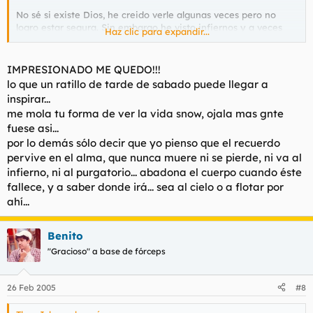
No sé si existe Dios, he creido verle algunas veces pero no
logro estar segura. Sin embargo he visto infiernos y a veces
Haz clic para expandir...
me ha parecido estar atravesando un purgatorio aunque
nunca llego a saber cuales son mis pecados y quien es el juez,
solo sé que probablemente lo que él llame pecado yo lo
IMPRESIONADO ME QUEDO!!!
llamaré vida.
lo que un ratillo de tarde de sabado puede llegar a
inspirar...
Como os decia, el infierno no existe en la muerte, ni el
me mola tu forma de ver la vida snow, ojala mas gnte
purgatorio. En la muerte no existe nada excepto un recuerdo
fuese asi...
que perpetúa todo lo que aún está vivo.
por lo demás sólo decir que yo pienso que el recuerdo
Tenemos mucho que recordar para que no muera del todo.
pervive en el alma, que nunca muere ni se pierde, ni va al
infierno, ni al purgatorio... abadona el cuerpo cuando éste
fallece, y a saber donde irá... sea al cielo o a flotar por
ahí...
Benito
"Gracioso" a base de fórceps
26 Feb 2005
#8