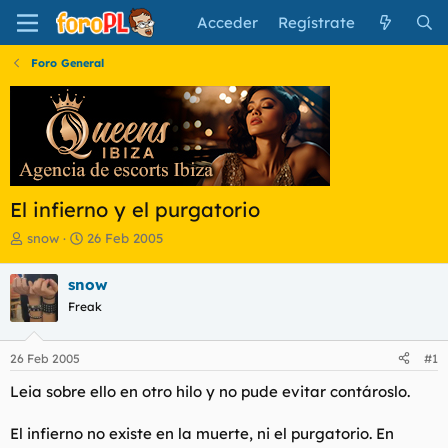
Acceder
Regístrate
Foro General
El infierno y el purgatorio
I
F
snow
26 Feb 2005
n
e
i
c
snow
c
h
Freak
i
a
a
d
d
e
26 Feb 2005
#1
o
i
r
n
Leia sobre ello en otro hilo y no pude evitar contároslo.
d
i
e
c
El infierno no existe en la muerte, ni el purgatorio. En
l
i