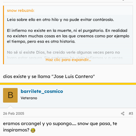
snow rebuznó:
Leia sobre ello en otro hilo y no pude evitar contároslo.
El infierno no existe en la muerte, ni el purgatorio. En realidad
no existen muchas cosas en las que creemos como por ejemplo
el tiempo, pero esa es otra historia.
No sé si existe Dios, he creido verle algunas veces pero no
logro estar segura. Sin embargo he visto infiernos y a veces
Haz clic para expandir...
me ha parecido estar atravesando un purgatorio aunque
nunca llego a saber cuales son mis pecados y quien es el juez,
solo sé que probablemente lo que él llame pecado yo lo
dios existe y se llama "Jose Luis Cantero"
llamaré vida.
Como os decia, el infierno no existe en la muerte, ni el
barrilete_cosmico
B
purgatorio. En la muerte no existe nada excepto un recuerdo
Veterano
que perpetúa todo lo que aún está vivo.
Tenemos mucho que recordar para que no muera del todo.
26 Feb 2005
#3
eramos arcangel y yo supongo..... snow que pasa, te
inspiramos?