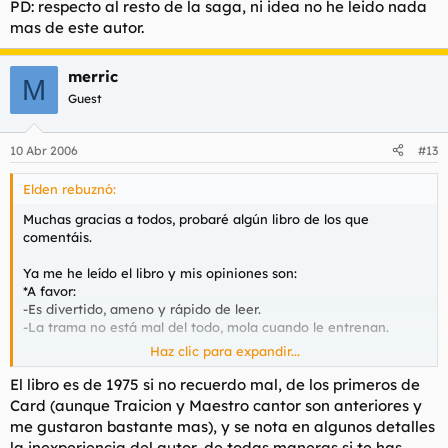
PD: respecto al resto de la saga, ni idea no he leido nada
mas de este autor.
merric
M
Guest
10 Abr 2006
#13
Elden rebuznó:
Muchas gracias a todos, probaré algún libro de los que
comentáis.
Ya me he leído el libro y mis opiniones son:
*A favor:
-Es divertido, ameno y rápido de leer.
-La trama no está mal del todo, mola cuando le entrenan.
Haz clic para expandir...
*En contra:
-Hay cachos que apestan.
El libro es de 1975 si no recuerdo mal, de los primeros de
-Se nota que lo ha escrito un idiota, la mayoría de las cosas no
Card (aunque Traicion y Maestro cantor son anteriores y
tienen sentido o sólo una nación de retardeds procedería así.
me gustaron bastante mas), y se nota en algunos detalles
la inexperiencia del autor, de todas maneras si te has