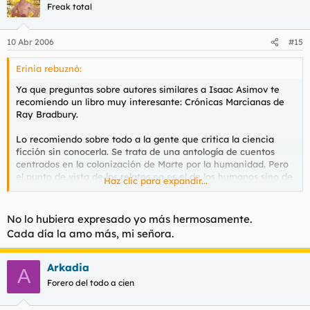
Freak total
10 Abr 2006
#15
Erinia rebuznó:
Ya que preguntas sobre autores similares a Isaac Asimov te
recomiendo un libro muy interesante: Crónicas Marcianas de
Ray Bradbury.
Lo recomiendo sobre todo a la gente que critica la ciencia
ficción sin conocerla. Se trata de una antología de cuentos
centrados en la colonización de Marte por la humanidad. Pero
el punto de vista de los relatos no es el de los humanos sino de
Haz clic para expandir...
los marcianos. El Marte que se describe en la novela es
completamente imaginario. Es una obra poética, melancólica,
pesimista. Si tenéis la oportunidad de leerla, os aseguro que no
No lo hubiera expresado yo más hermosamente.
os defraudará. La situación que plantea el libro es extrapolable
Cada día la amo más, mi señora.
a la de la vida misma. No es una obra hermética en absoluto.
Conocí la existencia de este libro cuando hace tres años tuve
Arkadia
A
que leerme un libro (malísimo, por cierto) por cuestiones de
Forero del todo a cien
estudio, que trataba, entre otros temas, sobre un personaje al
que le encantaba todo lo relacionado con este género. Y de