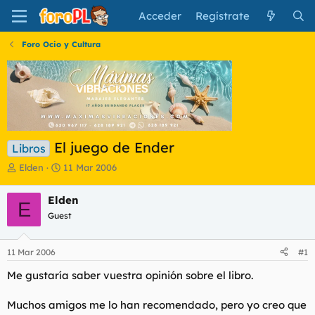
Acceder
Regístrate
Foro Ocio y Cultura
El juego de Ender
Libros
I
F
Elden
11 Mar 2006
n
e
i
c
Elden
E
c
h
Guest
i
a
a
d
d
e
11 Mar 2006
#1
o
i
r
n
Me gustaría saber vuestra opinión sobre el libro.
d
i
e
c
Muchos amigos me lo han recomendado, pero yo creo que
l
i