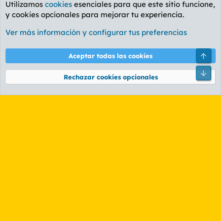
Utilizamos
cookies
esenciales para que este sitio funcione,
y cookies opcionales para mejorar tu experiencia.
Foro Ocio y Cultura
Ver más información y configurar tus preferencias
Cookies
PL OLDSTYLE AMARILLO
Cambiar fuente
Español (ES)
Arri
Aceptar todas las cookies
Contáctanos
Términos y reglas
Política de privacidad
Ayuda
R
Pie
S
Rechazar cookies opcionales
S
®
Community platform by XenForo
© 2010-2026 XenForo Ltd.