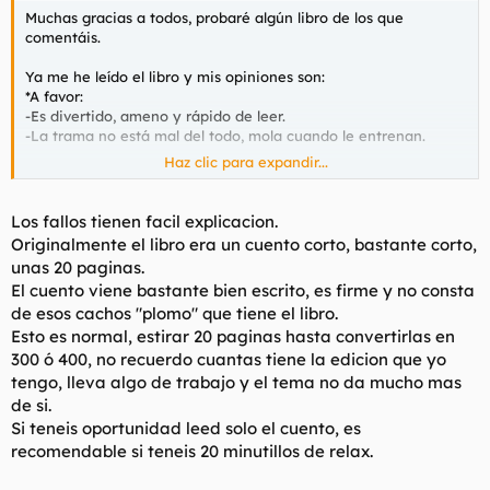
Muchas gracias a todos, probaré algún libro de los que
comentáis.
Ya me he leído el libro y mis opiniones son:
*A favor:
-Es divertido, ameno y rápido de leer.
-La trama no está mal del todo, mola cuando le entrenan.
Haz clic para expandir...
*En contra:
-Hay cachos que apestan.
-Se nota que lo ha escrito un idiota, la mayoría de las cosas no
Los fallos tienen facil explicacion.
tienen sentido o sólo una nación de retardeds procedería así.
Originalmente el libro era un cuento corto, bastante corto,
unas 20 paginas.
*En resumen:
El cuento viene bastante bien escrito, es firme y no consta
-No está mal para pasar el rato.
de esos cachos "plomo" que tiene el libro.
-Aunque no se lo recomendaría a nadie, creo que la peli puede
quedar muy chula.
Esto es normal, estirar 20 paginas hasta convertirlas en
300 ó 400, no recuerdo cuantas tiene la edicion que yo
Gracias
tengo, lleva algo de trabajo y el tema no da mucho mas
de si.
Si teneis oportunidad leed solo el cuento, es
recomendable si teneis 20 minutillos de relax.