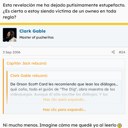
Esta revelación me ha dejado putísimamente estupefacto.
¿Es cierta o estoy siendo víctima de un owneo en toda
regla?
Clark Gable
Master of pucheritos
3 Sep 2006
#24
Capitán Jack rebuznó:
Clark Gable rebuznó:
De Orson Scott Card les recomiendo que lean los diálogos...
qué coño, todo el guión de "The Dig", obra maestra de los
videojuegos. Aunque él sólo escribe los diálogos. Y los
insultos del "Monkey Island"
Haz clic para expandir...
Haz clic para expandir...
Esta revelación me ha dejado putísimamente estupefacto. ¿Es
cierta o estoy siendo víctima de un owneo en toda regla?
Ni mucho menos. Imagine cómo me quedé yo al leerlo