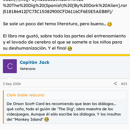
%20The%20Dig%20(Spanish)%20[By%20Dark%20Alien].rar
|518186412|7C73C15082900CFD6116CF6E0E5AEB8F|/
Se sale un poco del tema literatura, pero bueno...
El libro me gustó, sobre todo las partes del entrenamiento
y el lavado de cerebro al que se somete a los niños para
su deshumanización. Y el final
Capitán Jack
C
Veterano
3 Sep 2006
#23
Clark Gable rebuznó:
De Orson Scott Card les recomiendo que lean los diálogos...
qué coño, todo el guión de "The Dig", obra maestra de los
videojuegos. Aunque él sólo escribe los diálogos. Y los insultos
del "Monkey Island"