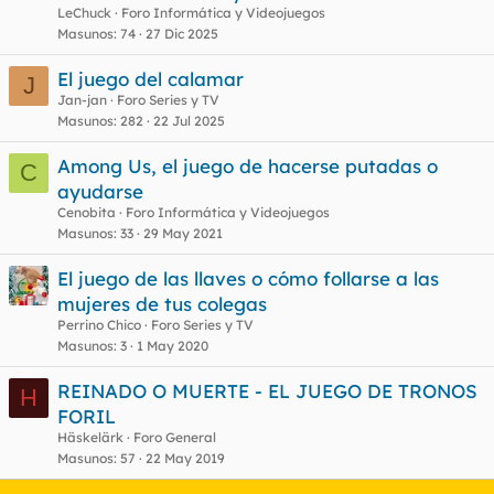
LeChuck
Foro Informática y Videojuegos
Masunos
74
27 Dic 2025
El juego del calamar
J
Jan-jan
Foro Series y TV
Masunos
282
22 Jul 2025
Among Us, el juego de hacerse putadas o
C
ayudarse
Cenobita
Foro Informática y Videojuegos
Masunos
33
29 May 2021
El juego de las llaves o cómo follarse a las
mujeres de tus colegas
Perrino Chico
Foro Series y TV
Masunos
3
1 May 2020
REINADO O MUERTE - EL JUEGO DE TRONOS
H
FORIL
Häskelärk
Foro General
Masunos
57
22 May 2019