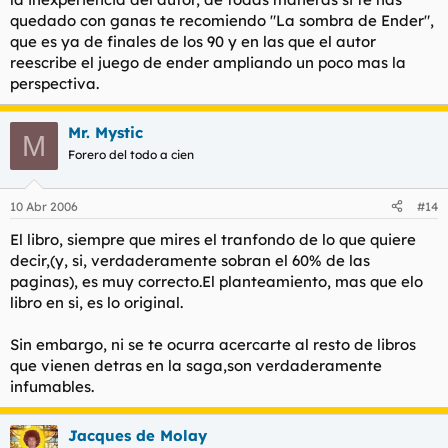
*En resumen:
quedado con ganas te recomiendo "La sombra de Ender",
-No está mal para pasar el rato.
que es ya de finales de los 90 y en las que el autor
-Aunque no se lo recomendaría a nadie, creo que la peli puede
quedar muy chula.
reescribe el juego de ender ampliando un poco mas la
perspectiva.
Gracias
Mr. Mystic
M
Forero del todo a cien
10 Abr 2006
#14
El libro, siempre que mires el tranfondo de lo que quiere
decir,(y, si, verdaderamente sobran el 60% de las
paginas), es muy correcto.El planteamiento, mas que elo
libro en si, es lo original.
Sin embargo, ni se te ocurra acercarte al resto de libros
que vienen detras en la saga,son verdaderamente
infumables.
Jacques de Molay