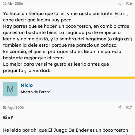
ello viene mi afición por la ciencia ficción.
11 Abr 2006
#16
Otro muy bueno que me leí hace poco: Un Mundo Feliz, de
Yo hace un tiempo que lo leí, y me gustó bastante. Eso si,
Aldous Huxley. Presenta lo que sería la sociedad perfecta.
cabe decir que leo muuuy poco.
Perfecta en apariencia, claro está. Un mundo mecanizado
Hay partes que se hacen un poco toston, en cambio otras
donde cada ser humano es una pieza fundamental, pero mera
que estan bastante bien. La segunda parte empece a
pieza al fin y al cabo, para que dicha máquina funcione.
leerla y no me gustó, y la sombra del hegemon (o algo asi)
Además trata el tema de la clonación, la libertad, la sociedad
tambien la deje estar porque me parecio un coñazo.
dividida en castas, Malpaís, el soma... En fin, que hay que leerlo
porque es muy interesante.
En cambio, el que el protagonista es Bean me pareció
bastante mejor que el resto.
Lo mejor para ver si te gusta es leerlo antes que
preguntar, la verdad.
Miclo
M
Aborto de Forero
31 Ago 2006
#17
Ein?
He leido por ahi que El Juego De Ender es un poco toston