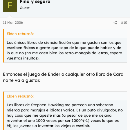
Fina y segura
F
Guest
11 Mar 2006
#10
Elden rebuznó:
Los únicos libros de ciencia ficción que me gustan son los que
escriben físicos o gente que sepa de lo que puede hablar y de
lo que no (no me caen bien los retro-mongols de letras, espero
vuestros insultos).
Entonces
el juego de Ender
o cualquier otro libro de Card
no te va a gustar.
Elden rebuznó:
Los libros de Stephen Hawking me parecen una soberana
mierda para marujas e idiotas varios. Es un puto divulgador, no
hay cosa que me apeste más (a pesar de que me dejaría
reventar el ano 1000 veces por ser 1000^(-1) veces lo que es
él), los jovenes a inventar los viejos a escribir.