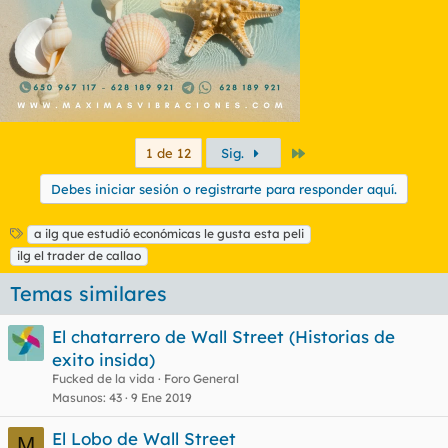
Último
1 de 12
Sig.
Debes iniciar sesión o registrarte para responder aquí.
E
a ilg que estudió económicas le gusta esta peli
t
ilg el trader de callao
i
q
Temas similares
u
e
El chatarrero de Wall Street (Historias de
t
exito insida)
a
s
Fucked de la vida
Foro General
Masunos
43
9 Ene 2019
El Lobo de Wall Street
M