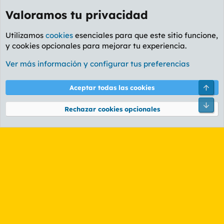
Valoramos tu privacidad
Utilizamos
cookies
esenciales para que este sitio funcione,
y cookies opcionales para mejorar tu experiencia.
Foro Cine
Ver más información y configurar tus preferencias
Cookies
PL OLDSTYLE AMARILLO
Cambiar fuente
Español (ES)
Arri
Aceptar todas las cookies
Contáctanos
Términos y reglas
Política de privacidad
Ayuda
R
Pie
S
Rechazar cookies opcionales
S
®
Community platform by XenForo
© 2010-2026 XenForo Ltd.