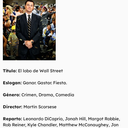
t
o
e
m
a
Título:
El lobo de Wall Street
Eslogan:
Ganar. Gastar. Fiesta.
Género:
Crimen, Drama, Comedia
Director:
Martin Scorsese
Reparto:
Leonardo DiCaprio, Jonah Hill, Margot Robbie,
Rob Reiner, Kyle Chandler, Matthew McConaughey, Jon