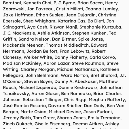
Bernthal, Kenneth Choi, P. J. Byrne, Brian Sacca, Henry
Zebrowski, Jon Favreau, Cristin Milioti, Joanna Lumley,
Jake Hoffman, Ethan Suplee, Jean Dujardin, Christine
Ebersole, Shea Whigham, Katarina Čas, Bo Dietl, Jon
Spinogatti, Aya Cash, Rizwan Manji, Stephanie Kurtzuba,
J. C. MacKenzie, Ashlie Atkinson, Stephen Kunken, Ted
Griffin, Sandra Nelson, Dan Bittner, Spike Jonze,
Mackenzie Meehan, Thomas Middleditch, Edward
Herrmann, Jordan Belfort, Fran Lebowitz, Robert
Clohessy, Welker White, Danny Flaherty, Carla Corvo,
Madison McKinley, Aaron Lazar, Steve Routman, Steve
Witting, Charley Morgan, Michael Nathanson, Kathleen
Fellegara, John Behlmann, Ward Horton, Bret Shuford, J.T.
O'Connor, Steven Boyer, Danny A. Abeckaser, Matthew
Rauch, Michael Izquierdo, Donnie Keshawarz, Johnathan
Tchaikovsky, Aaron Glaser, Ben Rameaka, Brian Charles
Johnson, Sebastian Tillinger, Chris Riggi, Meghan Rafferty,
José Ramón Rosario, Davram Stiefler, Dan Daily, Ben Van
Bergen, Matte Osian, Michael Devine, Jason Furlani,
Jeremy Bobb, Tom Greer, Sharon Jones, Emily Tremaine,
Zineb Oukach, Giselle Eisenberg, Deema Aitken, Ashley