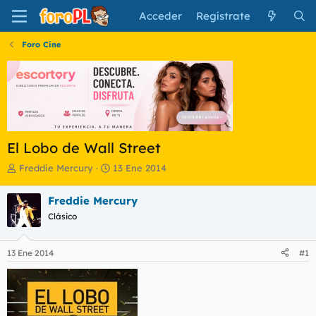
Acceder
Regístrate
Foro Cine
El Lobo de Wall Street
I
F
Freddie Mercury
13 Ene 2014
n
e
i
c
Freddie Mercury
c
h
Clásico
i
a
a
d
d
e
13 Ene 2014
#1
o
i
r
n
d
i
e
c
l
i