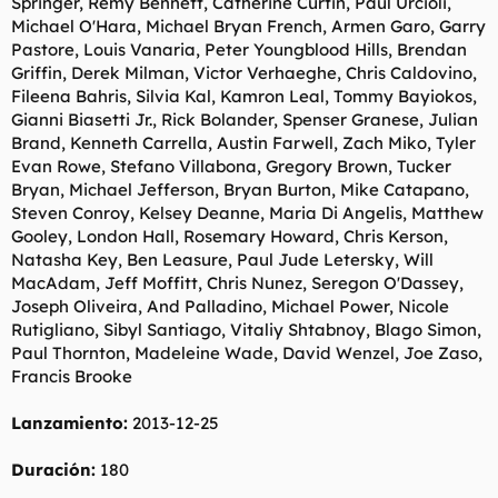
Springer, Rémy Bennett, Catherine Curtin, Paul Urcioli,
Michael O'Hara, Michael Bryan French, Armen Garo, Garry
Pastore, Louis Vanaria, Peter Youngblood Hills, Brendan
Griffin, Derek Milman, Victor Verhaeghe, Chris Caldovino,
Fileena Bahris, Silvia Kal, Kamron Leal, Tommy Bayiokos,
Gianni Biasetti Jr., Rick Bolander, Spenser Granese, Julian
Brand, Kenneth Carrella, Austin Farwell, Zach Miko, Tyler
Evan Rowe, Stefano Villabona, Gregory Brown, Tucker
Bryan, Michael Jefferson, Bryan Burton, Mike Catapano,
Steven Conroy, Kelsey Deanne, Maria Di Angelis, Matthew
Gooley, London Hall, Rosemary Howard, Chris Kerson,
Natasha Key, Ben Leasure, Paul Jude Letersky, Will
MacAdam, Jeff Moffitt, Chris Nunez, Seregon O'Dassey,
Joseph Oliveira, And Palladino, Michael Power, Nicole
Rutigliano, Sibyl Santiago, Vitaliy Shtabnoy, Blago Simon,
Paul Thornton, Madeleine Wade, David Wenzel, Joe Zaso,
Francis Brooke
Lanzamiento:
2013-12-25
Duración:
180