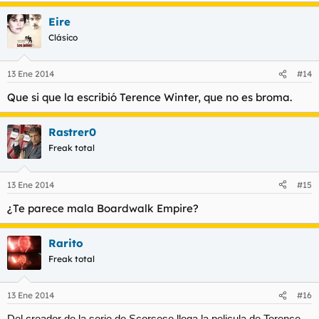
Eire
Clásico
13 Ene 2014
#14
Que si que la escribió Terence Winter, que no es broma.
Rastrer0
Freak total
13 Ene 2014
#15
¿Te parece mala Boardwalk Empire?
Rarito
Freak total
13 Ene 2014
#16
Del creador de la serie de Scorsese llega la pelicula de Terence