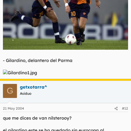
- Gilardino, delantero del Parma
getxotarra^
G
Asiduo
21 May 2004
#12
que me dices de van nilsterooy?
el gilardino este se ha quedado sin eurocopa al