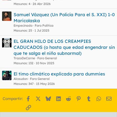
Masunos
4
26 Abr 2026
Samuel Vázquez (Un Policía Para el S. XXI) 1-0
Maricolaska
Empecinado
Foro Política
Masunos
25
1 Jul 2025
EL GRAN HILO DE LOS CREAMPIES
CADUCADOS (o hasta que edad engendrar sin
que te salga el niño subnormal)
TrozoDeCarne
Foro General
Masunos
132
10 Nov 2025
El timo climático explicado para dummies
Alcaudon
Foro General
Masunos
347
15 May 2026
Facebook
X
Bluesky
LinkedIn
Reddit
Pinterest
Tumblr
WhatsA
Em
Compartir:
Enlace