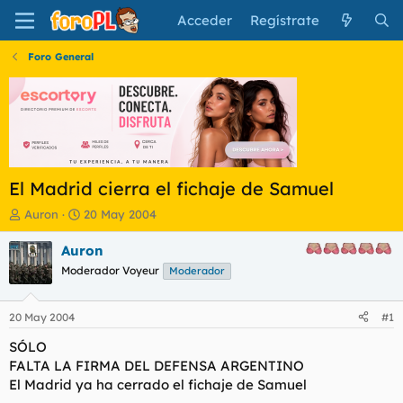
Acceder
Regístrate
Foro General
El Madrid cierra el fichaje de Samuel
I
F
Auron
20 May 2004
n
e
i
c
Auron
c
h
Moderador Voyeur
Moderador
i
a
a
d
d
e
20 May 2004
#1
o
i
r
n
SÓLO
d
i
FALTA LA FIRMA DEL DEFENSA ARGENTINO
e
c
El Madrid ya ha cerrado el fichaje de Samuel
l
i