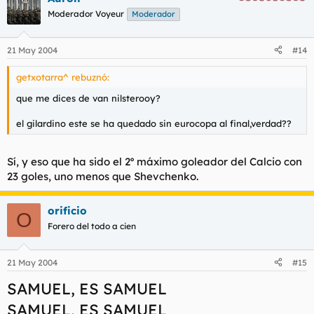
Moderador Voyeur
Moderador
21 May 2004
#14
getxotarra^ rebuznó:
que me dices de van nilsterooy?
el gilardino este se ha quedado sin eurocopa al final,verdad??
Sí, y eso que ha sido el 2º máximo goleador del Calcio con
23 goles, uno menos que Shevchenko.
orificio
O
Forero del todo a cien
21 May 2004
#15
SAMUEL, ES SAMUEL
SAMUEL, ES SAMUEL