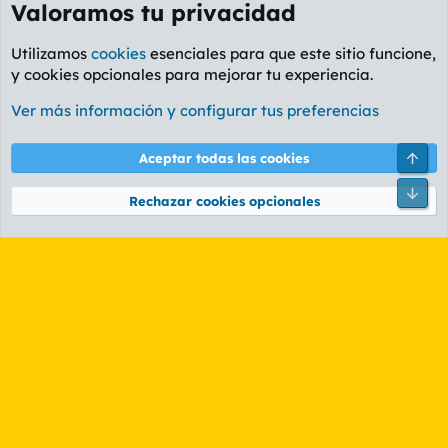
Valoramos tu privacidad
Utilizamos
cookies
esenciales para que este sitio funcione,
y cookies opcionales para mejorar tu experiencia.
Ver más información y configurar tus preferencias
Foro General
Arri
Aceptar todas las cookies
Cookies
PL OLDSTYLE AMARILLO
Cambiar fuente
Español (ES)
Pie
Rechazar cookies opcionales
Contáctanos
Términos y reglas
Política de privacidad
Ayuda
R
S
S
®
Community platform by XenForo
© 2010-2026 XenForo Ltd.