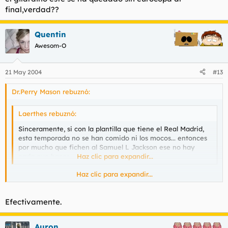
final,verdad??
Quentin
Awesom-O
21 May 2004
#13
Dr.Perry Mason rebuznó:
Laerthes rebuznó:
Sinceramente, si con la plantilla que tiene el Real Madrid,
esta temporada no se han comido ni los mocos... entonces
por mucho que fichen al Samuel L Jackson ese no hay
nada que hacer...
Haz clic para expandir...
Haz clic para expandir...
El muro samuel es lo que le hacia falta al Madrid, es un tio con
unas pelotas gordas
Efectivamente.
Auron