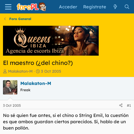
Acceder
Regístrate
Foro General
El maestro (¿del chino?)
I
F
Malakaton-M
3 Oct 2005
n
e
i
c
Malakaton-M
c
h
Freak
i
a
a
d
d
e
3 Oct 2005
#1
o
i
r
n
No sé quien fue antes, si el chino o String Emil, la cuestión
d
i
es que ambos guardan ciertos parecidos. Sí, hablo de un
e
c
buen pollón.
l
i