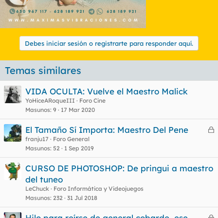
Debes iniciar sesión o registrarte para responder aquí.
Temas similares
VIDA OCULTA: Vuelve el Maestro Malick
YoHiceARoqueIII
Foro Cine
Masunos
9
17 Mar 2020
El Tamaño Sí Importa: Maestro Del Pene
e
franju17
Foro General
Masunos
52
1 Sep 2019
r
r
CURSO DE PHOTOSHOP: De pringui a maestro
del tuneo
LeChuck
Foro Informática y Videojuegos
o
Masunos
232
31 Jul 2018
Hilo para reírse de general cobarde, ese