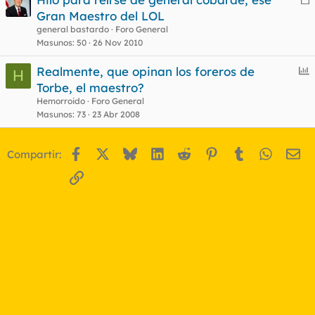
e
Gran Maestro del LOL
r
general bastardo
Foro General
r
Masunos
50
26 Nov 2010
E
Realmente, que opinan los foreros de
H
n
Torbe, el maestro?
o
c
Hemorroido
Foro General
u
Masunos
73
23 Abr 2008
e
s
Facebook
X
Bluesky
LinkedIn
Reddit
Pinterest
Tumblr
WhatsA
Em
Compartir:
t
Enlace