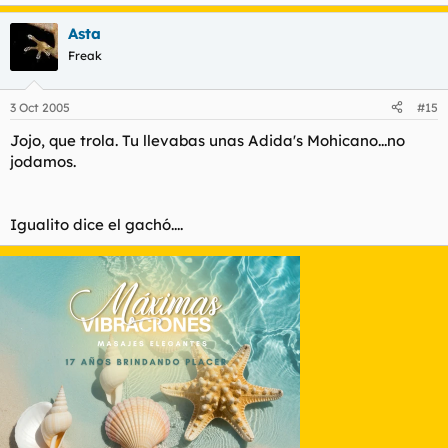
Asta
Freak
3 Oct 2005
#15
Jojo, que trola. Tu llevabas unas Adida's Mohicano...no
jodamos.
Igualito dice el gachó....