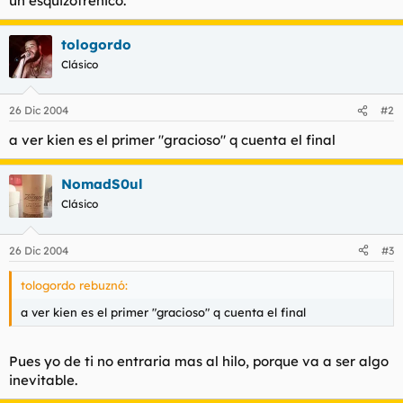
un esquizofrenico.
t
o
e
m
tologordo
a
Clásico
26 Dic 2004
#2
a ver kien es el primer "gracioso" q cuenta el final
NomadS0ul
Clásico
26 Dic 2004
#3
tologordo rebuznó:
a ver kien es el primer "gracioso" q cuenta el final
Pues yo de ti no entraria mas al hilo, porque va a ser algo
inevitable.