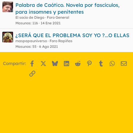
Palabra de Caótico. Novela por fascículos,
para insomnes y penitentes
El socio de Diego
Foro General
Masunos
116
14 Ene 2021
¿SERÁ QUE EL PROBLEMA SOY YO ?...O ELLAS
maspapauniverso
Foro Rapiñas
Masunos
55
6 Ago 2021
Facebook
X
Bluesky
LinkedIn
Reddit
Pinterest
Tumblr
WhatsA
Em
Compartir:
Enlace