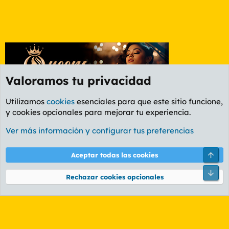
Valoramos tu privacidad
Utilizamos
cookies
esenciales para que este sitio funcione,
y cookies opcionales para mejorar tu experiencia.
Foro General
Ver más información y configurar tus preferencias
Cookies
PL OLDSTYLE AMARILLO
Cambiar fuente
Español (ES)
Arri
Aceptar todas las cookies
Contáctanos
Términos y reglas
Política de privacidad
Ayuda
R
Pie
S
Rechazar cookies opcionales
S
®
Community platform by XenForo
© 2010-2026 XenForo Ltd.