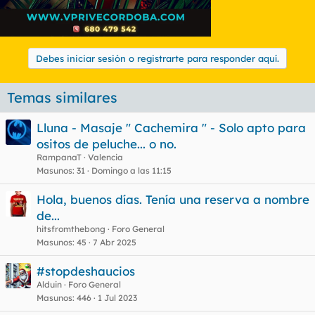
Debes iniciar sesión o registrarte para responder aquí.
Temas similares
Lluna - Masaje " Cachemira " - Solo apto para
ositos de peluche... o no.
RampanaT
Valencia
Masunos
31
Domingo a las 11:15
Hola, buenos días. Tenía una reserva a nombre
de...
hitsfromthebong
Foro General
Masunos
45
7 Abr 2025
#stopdeshaucios
Alduin
Foro General
Masunos
446
1 Jul 2023