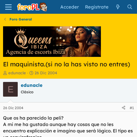
Acceder
Regístrate
Foro General
El maquinista.(si no la has visto no entres)
I
F
edunacle
26 Dic 2004
n
e
i
c
edunacle
E
c
h
Clásico
i
a
a
d
d
e
26 Dic 2004
#1
o
i
r
n
Que os ha parecido la peli?
d
i
A mi me ha gustado aunque hay cosas que no les
e
c
encuentro explicación e imagino que será lógico. El tipo es
l
i