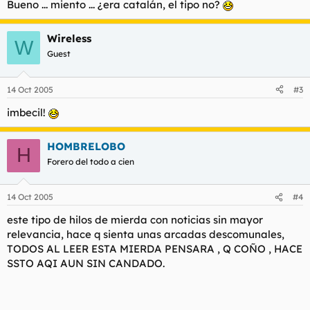
Bueno ... miento ... ¿era catalán, el tipo no?
estado de descomposición que presentaba el cuerpo.
La Policía ha confirmado que no se encontraron señales de
Wireless
W
violencia y que todos los indicios apuntan a que el hombre
Guest
había fallecido hacía días por causas naturales.
14 Oct 2005
#3
imbecil!
HOMBRELOBO
H
Forero del todo a cien
14 Oct 2005
#4
este tipo de hilos de mierda con noticias sin mayor
relevancia, hace q sienta unas arcadas descomunales,
TODOS AL LEER ESTA MIERDA PENSARA , Q COÑO , HACE
SSTO AQI AUN SIN CANDADO.