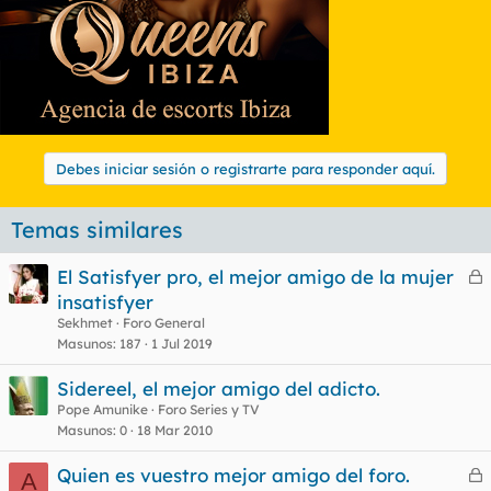
El ultimo con hielo es placer de dioses.
Debes iniciar sesión o registrarte para responder aquí.
Temas similares
El Satisfyer pro, el mejor amigo de la mujer
e
insatisfyer
r
Sekhmet
Foro General
r
Masunos
187
1 Jul 2019
Sidereel, el mejor amigo del adicto.
Pope Amunike
Foro Series y TV
o
Masunos
0
18 Mar 2010
Quien es vuestro mejor amigo del foro.
A