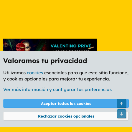
Valoramos tu privacidad
Utilizamos
cookies
esenciales para que este sitio funcione,
y cookies opcionales para mejorar tu experiencia.
Foro General
Ver más información y configurar tus preferencias
Cookies
PL OLDSTYLE AMARILLO
Cambiar fuente
Español (ES)
Arri
Aceptar todas las cookies
Contáctanos
Términos y reglas
Política de privacidad
Ayuda
R
Pie
S
Rechazar cookies opcionales
S
®
Community platform by XenForo
© 2010-2026 XenForo Ltd.