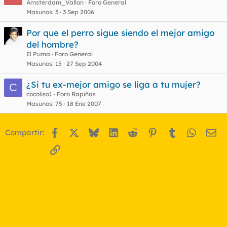
e
Amsterdam_Vallon
Foro General
Masunos
3
3 Sep 2006
r
r
Por que el perro sigue siendo el mejor amigo
del hombre?
El Puma
Foro General
o
Masunos
15
27 Sep 2004
¿Si tu ex-mejor amigo se liga a tu mujer?
C
cocoliso1
Foro Rapiñas
Masunos
75
18 Ene 2007
Facebook
X
Bluesky
LinkedIn
Reddit
Pinterest
Tumblr
WhatsA
Em
Compartir:
Enlace