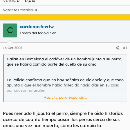
Votos:
0
0,0%
t
o
e
Votantes totales
0
m
a
cardenasfewfw
C
Forero del todo a cien
14 Oct 2005
#1
Hallan en Barcelona el cadáver de un hombre junto a su perro,
que se habría comido parte del cuello de su amo
La Policía confirma que no hay señales de violencia y que todo
apunta a que el hombre había fallecido hacía días en su casa
por causas naturales
Haz clic para expandir...
Estrella Digital/Efe
Madrid/Barcelona
Pues menudo hijoputa el perro, siempre he oido historias
acerca de cuanto tiempo pasan los perros cerca de sus
amos una vez han muerto, cómo les cambia la