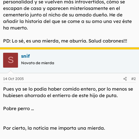
personalidad y se vuelven más introvertidos, cómo se
El cadáver decapitado de un hombre, que hacía días que había
escapan de casa y aparecen misteriosamente en el
fallecido, al parecer a causa de un infarto, fue encontrado el
pasado miércoles en su domicilio de Barcelona junto a su
cementerio junto al nicho de su amado dueño. He de
perro, un pit-bull, que, según los primeros indicios, se habría
añadir la historia del que se come a su amo una vez éste
comido parte del cuello de su amo. Según informaron ayer
ha muerto.
fuentes de la Jefatura Superior de Policía, sobre las 13.45 horas
del miércoles se recibió una llamada advirtiendo del hallazgo
PD: Lo sé, es una mierda, me aburría. Salud cabrones!!!
en un piso de la calle Campins del barrio del Baró de Viver de
Barcelona del cadáver de J.J.M.R., de 40 años.
snif
S
Los agentes y la comisión judicial que acudieron al piso
Novato de mierda
encontraron el cuerpo del hombre, en avanzado estado de
descomposición, estirado en la cama de su dormitorio,
mientras que su cabeza fue encontrada en el suelo.
14 Oct 2005
#2
En el domicilio, se encontraba el perro pit-bull propiedad del
Pues ya se lo podía haber comido entero, por lo menos se
fallecido, que aparentemente habría mordido a su amo en el
hubiesen ahorrado el entierro de este hijo de puta.
cuello cuando éste ya estaba muerto.
Pobre perro ...
Será la autopsia la que determine las causas de la muerte del
Por cierto, la noticia me importa una mierda.
vecino de Barcelona, así como si las mordeduras del perro
fueron las que causaron la decapitación o bien fue el avanzado