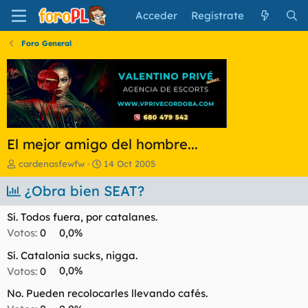
Acceder
Regístrate
Foro General
El mejor amigo del hombre...
I
F
cardenasfewfw
14 Oct 2005
n
e
i
¿Obra bien SEAT?
c
c
h
i
a
Sí. Todos fuera, por catalanes.
a
d
Votos:
0
0,0%
d
e
o
i
Sí. Catalonia sucks, nigga.
r
n
Votos:
0
0,0%
d
i
e
c
No. Pueden recolocarles llevando cafés.
l
i