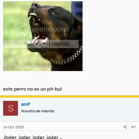
este perro no es un pit-bul
snif
S
Novato de mierda
14 Oct 2005
#7
Joder, joder, joder, joder ...