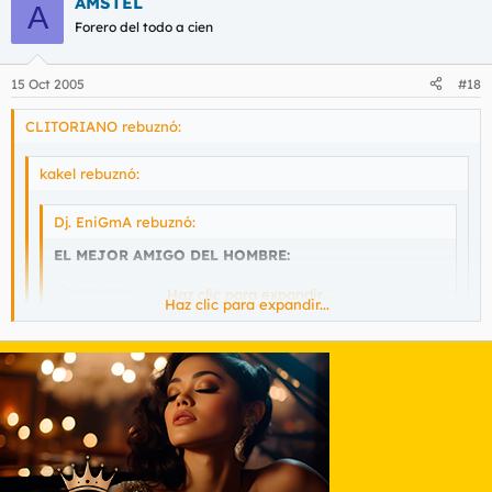
AMSTEL
A
Forero del todo a cien
15 Oct 2005
#18
CLITORIANO rebuznó:
kakel rebuznó:
Dj. EniGmA rebuznó:
EL MEJOR AMIGO DEL HOMBRE:
Haz clic para expandir...
Haz clic para expandir...
Te equivocas
Haz clic para expandir...
que poca clase que teneis