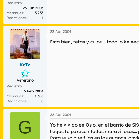
Registro
23 Jun 2003
Mensajes
3.233
Reacciones
1
22 Abr 2004
Esta bien, tetas y culos.... todo lo ke ne
KeTe
Veterano
Registro
5 Feb 2004
Mensajes
1.383
Reacciones
0
22 Abr 2004
G
Yo he vivido en Oslo, en el barrio de S
llegas te parecen todas maravillosas...
Porque solo te fijas en las guapas, obvi