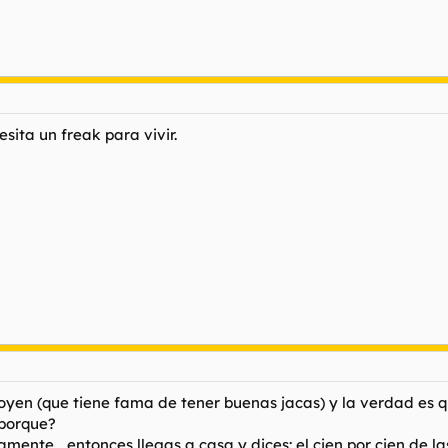
cesita un freak para vivir.
Koyen (que tiene fama de tener buenas jacas) y la verdad es q
 porque?
amente... entonces llegas a casa y dices: el cien por cien de l