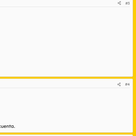
#3
#4
cuenta.