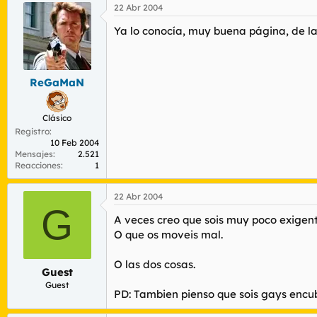
22 Abr 2004
Ya lo conocía, muy buena página, de la
ReGaMaN
Clásico
Registro
10 Feb 2004
Mensajes
2.521
Reacciones
1
22 Abr 2004
G
A veces creo que sois muy poco exigent
O que os moveis mal.
O las dos cosas.
Guest
Guest
PD: Tambien pienso que sois gays encub