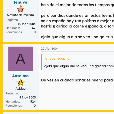
fenuve
r
n
ha sido el mejor de todos los tiempos 
d
i
e
c
Novato de mierda
pero por dios donde estan estas teens
l
i
Registro
t
o
xq en españa hay tan pokitas o mejor d
10 Mar 2004
e
hostias¡ arriba la carne española, q s
Mensajes
62
m
Reacciones
0
a
ojala que algun dia se vea una galeri
22 Abr 2004
A
fenuve rebuznó:
ojala que algun dia se vea una galeria co
Anselmo
De vez en cuando soñar es bueno para e
Asiduo
Registro
8 Nov 2003
Mensajes
524
Reacciones
0