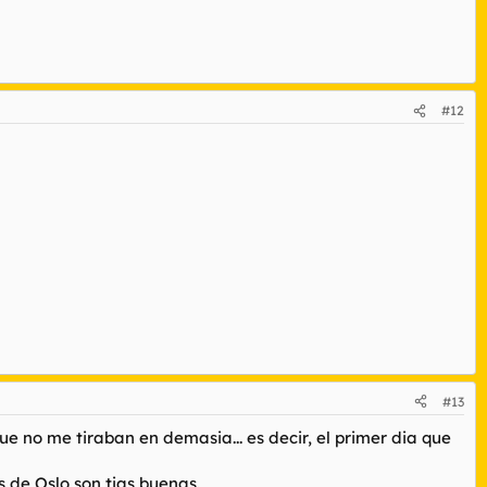
#12
#13
ue no me tiraban en demasia... es decir, el primer dia que
as de Oslo son tias buenas.