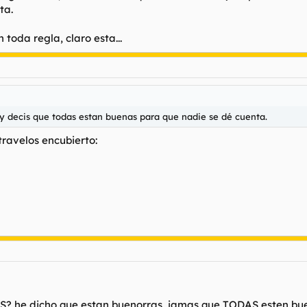
ta.
toda regla, claro esta...
y decis que todas estan buenas para que nadie se dé cuenta.
travelos encubierto:
? he dicho que estan buenorras, jamas que TODAS esten buen