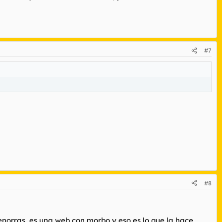
#7
#8
orras, es una web con morbo y eso es lo que la hace