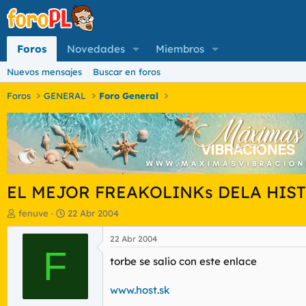
Foros
Novedades
Miembros
Nuevos mensajes
Buscar en foros
Foros
GENERAL
Foro General
EL MEJOR FREAKOLINKs DELA HIS
I
F
fenuve
22 Abr 2004
n
e
i
c
22 Abr 2004
c
F
h
torbe se salio con este enlace
i
a
a
d
d
e
www.host.sk
o
i