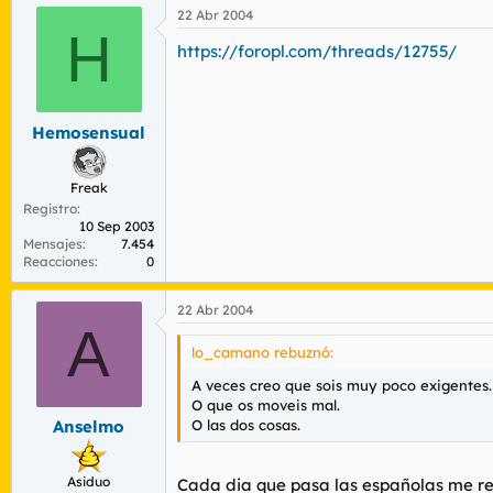
22 Abr 2004
H
https://foropl.com/threads/12755/
Hemosensual
Freak
Registro
10 Sep 2003
Mensajes
7.454
Reacciones
0
22 Abr 2004
A
lo_camano rebuznó:
A veces creo que sois muy poco exigentes.
O que os moveis mal.
O las dos cosas.
Anselmo
Asiduo
Cada dia que pasa las españolas me res