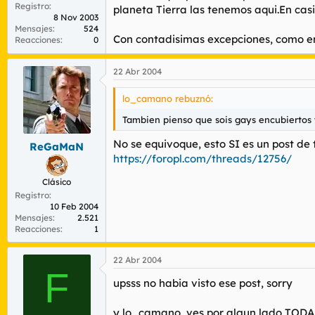
Registro
planeta Tierra las tenemos aqui.En casi
8 Nov 2003
Mensajes
524
Con contadisimas excepciones, como en 
Reacciones
0
22 Abr 2004
lo_camano rebuznó:
Tambien pienso que sois gays encubiertos 
No se equivoque, esto SI es un post de 
ReGaMaN
https://foropl.com/threads/12756/
Clásico
Registro
10 Feb 2004
Mensajes
2.521
Reacciones
1
22 Abr 2004
F
upsss no habia visto ese post, sorry
y lo_camano, ves por algun lado TODAS