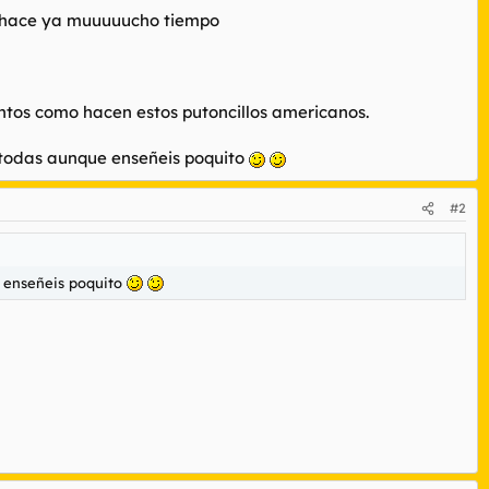
as hace ya muuuuucho tiempo
antos como hacen estos putoncillos americanos.
e todas aunque enseñeis poquito
#2
e enseñeis poquito