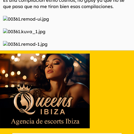
Es una compilacion estilo cosmos, no gipsy ya que no se
t
o
que pasa que no me tiran bien esas compilaciones.
e
m
a