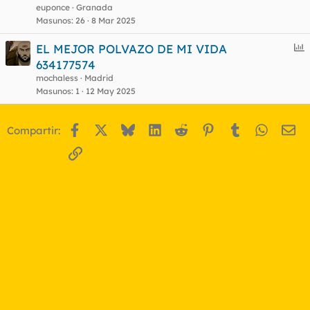
euponce
Granada
Masunos
26
8 Mar 2025
E
EL MEJOR POLVAZO DE MI VIDA
n
634177574
c
mochaless
Madrid
u
Masunos
1
12 May 2025
e
s
Facebook
X
Bluesky
LinkedIn
Reddit
Pinterest
Tumblr
WhatsA
Em
Compartir:
t
Enlace