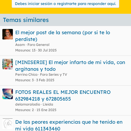
Debes iniciar sesión o registrarte para responder aquí.
Temas similares
El mejor post de la semana (por si te lo
perdiste)
Asam
Foro General
Masunos
13
30 Jul 2025
[MINISERIE] El mejor infarto de mi vida, con
argitanos y todo
Perrino Chico
Foro Series y TV
Masunos
3
3 Feb 2025
FOTOS REALES EL MEJOR ENCUENTRO
632984218 y 672805655
delamoralodio
Lleida
Masunos
2
15 Ene 2025
De las peores experiencias que he tenido en
mi vida 611343460