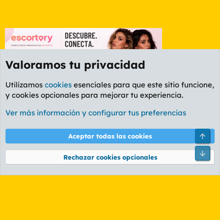
Valoramos tu privacidad
Utilizamos
cookies
esenciales para que este sitio funcione,
y cookies opcionales para mejorar tu experiencia.
Foro Informática y Videojuegos
Ver más información y configurar tus preferencias
Cookies
PL OLDSTYLE AMARILLO
Cambiar fuente
Español (ES)
Arri
Aceptar todas las cookies
Contáctanos
Términos y reglas
Política de privacidad
Ayuda
R
Pie
S
Rechazar cookies opcionales
S
®
Community platform by XenForo
© 2010-2026 XenForo Ltd.