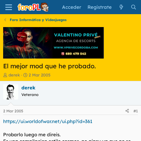
Acceder
Regístrate
Foro Informática y Videojuegos
El mejor mod que he probado.
I
F
derek
2 Mar 2005
n
e
i
c
derek
c
h
Veterano
i
a
a
d
d
e
2 Mar 2005
#1
o
i
r
n
https://ui.worldofwar.net/ui.php?id=361
d
i
e
c
Probarlo luego me direis.
l
i