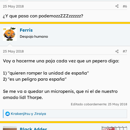
n
25 May 2018
#6
e
s
¿Y que pasa con podemozzZZZzzzzzz?
:
Ferris
Despojo humano
25 May 2018
#7
Voy a hacerme una paja cada vez que un pepero diga:
1) "quieren romper la unidad de españa"
2) "es un peligro para españa"
Se me va a quedar un micropenis, que ni el de nuestro
amado lidl Thorpe.
Editado cobardemente:
25 May 2018
Krakenjitsu
y
Jiraiya
R
e
a
Black Adder
c