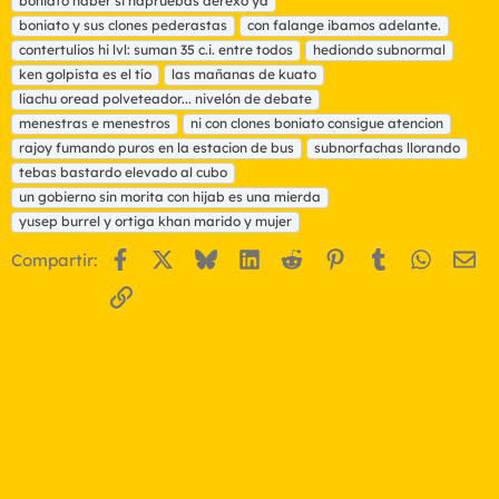
boniato haber si hapruebas derexo ya
q
boniato y sus clones pederastas
con falange ibamos adelante.
u
contertulios hi lvl: suman 35 c.i. entre todos
e
hediondo subnormal
t
ken golpista es el tío
las mañanas de kuato
a
liachu oread polveteador... nivelón de debate
s
menestras e menestros
ni con clones boniato consigue atencion
rajoy fumando puros en la estacion de bus
subnorfachas llorando
tebas bastardo elevado al cubo
un gobierno sin morita con hijab es una mierda
yusep burrel y ortiga khan marido y mujer
Facebook
X
Bluesky
LinkedIn
Reddit
Pinterest
Tumblr
WhatsA
Em
Compartir:
Enlace