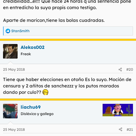
credibilidad...el!!! Que hace 24 horas q una sentencia pone
en entredicho la suya propis como testigo.
Aparte de maricon,tiene las bolas cuadradas.
StanSmith
R
e
a
Alekos002
c
c
Freak
i
o
n
25 May 2018
#20
e
s
Tiene que haber elecciones en otoño Es lo suyo. Moción de
:
censura y 2 añitos de sanchezzz y los putos morados
dando por culo??
liachu69
Disléxico y gallego
25 May 2018
#21