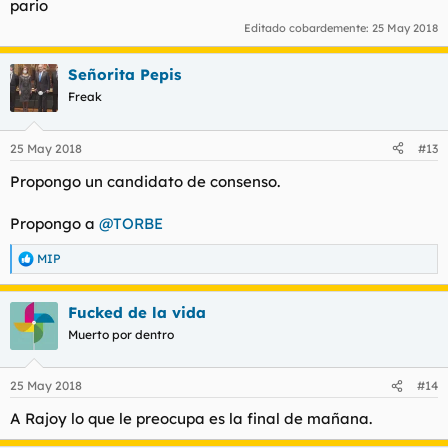
pario
Editado cobardemente:
25 May 2018
Señorita Pepis
Freak
25 May 2018
#13
Propongo un candidato de consenso.
Propongo a
@TORBE
MIP
R
e
a
Fucked de la vida
c
c
Muerto por dentro
i
o
n
25 May 2018
#14
e
s
A Rajoy lo que le preocupa es la final de mañana.
: