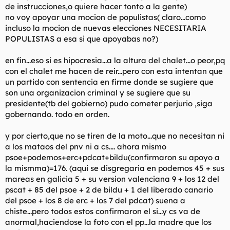
de instrucciones,o quiere hacer tonto a la gente)
no voy apoyar una mocion de populistas( claro...como
incluso la mocion de nuevas elecciones NECESITARIA
POPULISTAS a esa si que apoyabas no?)
en fin...eso si es hipocresia...a la altura del chalet...o peor,pq
con el chalet me hacen de reir...pero con esta intentan que
un partido con sentencia en firme donde se sugiere que
son una organizacion criminal y se sugiere que su
presidente(tb del gobierno) pudo cometer perjurio ,siga
gobernando. todo en orden.
y por cierto,que no se tiren de la moto...que no necesitan ni
a los mataos del pnv ni a cs.... ahora mismo
psoe+podemos+erc+pdcat+bildu(confirmaron su apoyo a
la mismma)=176. (aqui se disgregaria en podemos 45 + sus
mareas en galicia 5 + su version valenciana 9 + los 12 del
pscat + 85 del psoe + 2 de bildu + 1 del liberado canario
del psoe + los 8 de erc + los 7 del pdcat) suena a
chiste...pero todos estos confirmaron el si...y cs va de
anormal,haciendose la foto con el pp...la madre que los