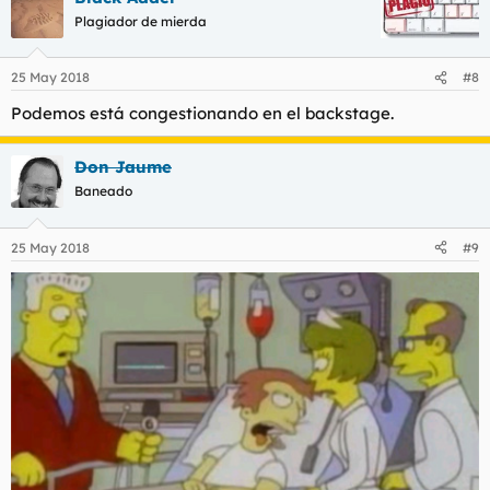
c
Plagiador de mierda
i
o
n
25 May 2018
#8
e
s
Podemos está congestionando en el backstage.
:
Don Jaume
Baneado
25 May 2018
#9