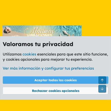
Valoramos tu privacidad
Utilizamos
cookies
esenciales para que este sitio funcione,
y cookies opcionales para mejorar tu experiencia.
Foro Política
Ver más información y configurar tus preferencias
Cookies
PL OLDSTYLE AMARILLO
Cambiar fuente
Español (ES)
Arri
Aceptar todas las cookies
Contáctanos
Términos y reglas
Política de privacidad
Ayuda
R
Pie
S
Rechazar cookies opcionales
S
®
Community platform by XenForo
© 2010-2026 XenForo Ltd.