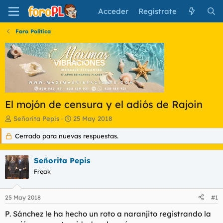
Acceder
Regístrate
Foro Política
El mojón de censura y el adiós de Rajoin
I
F
Señorita Pepis
25 May 2018
n
e
Cerrado para nuevas respuestas.
i
c
c
h
i
a
Señorita Pepis
a
d
d
Freak
e
o
i
r
n
25 May 2018
#1
d
i
e
c
P. Sánchez le ha hecho un roto a naranjito registrando la
l
i