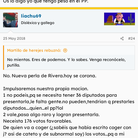
Os lo digo yo que tengo peso en el PP.
liachu69
Disléxico y gallego
25 May 2018
#24
Martillo de herejes rebuznó:
No mientas. Eres de podemos. Y lo sabes. Venga reconócelo,
putilla.
No. Nueva perla de Rivera.hoy se corona.
Impulsaremos nuestra propia mocion.
1 no podeis,pq se necesita tener 36 diputados para
presentarla,le falta gente.no pueden,tendrian q prestarles
diputados....quien...el pp?lol
2 vale,pasa algo raro y logran presentarla.
Neceista 176 votos favorables.
De quien va a coger (¿sabéis que había escrito coger con
j? así de cateto y de subnormal soy) los votos...pq a mi