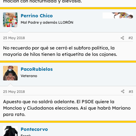
moción con nocturnidad y alevosía.
t
o
e
m
Perrino Chico
a
Mal Padre y además LLORÓN
25 May 2018
#2
No recuerdo por qué se cerró el subforo política, la
mayoría de hilos tienen la etiquetita de los cojones.
PacoRubielos
Veterano
25 May 2018
#3
Apuesto que no saldrá adelante. El PSOE quiere la
Moncloa y Ciudadanos elecciones. Así que habrá Mariano
para rato.
Pontecorvo
Freak