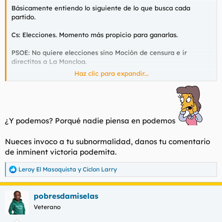
Básicamente entiendo lo siguiente de lo que busca cada
partido.
Cs: Elecciones. Momento más propicio para ganarlas.
PSOE: No quiere elecciones sino Moción de censura e ir
directitos a La Moncloa.
Haz clic para expandir...
PP: Battle Royale de la oposición para que esta se debilite y así
aguantar mejor el chaparrón.
¿Y podemos? Porqué nadie piensa en podemos
Nueces invoco a tu subnormalidad, danos tu comentario
de inminent victoria podemita.
Leroy El Masoquista
y
Ciclon Larry
R
e
a
pobresdamiselas
c
c
Veterano
i
o