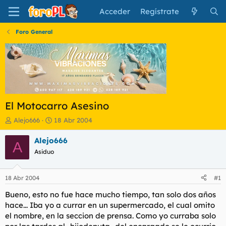
Acceder
Regístrate
Foro General
El Motocarro Asesino
I
F
Alejo666
18 Abr 2004
n
e
i
c
Alejo666
A
c
h
Asiduo
i
a
a
d
d
e
18 Abr 2004
#1
o
i
r
n
Bueno, esto no fue hace mucho tiempo, tan solo dos años
d
i
hace... Iba yo a currar en un supermercado, el cual omito
e
c
el nombre, en la seccion de prensa. Como yo curraba solo
l
i