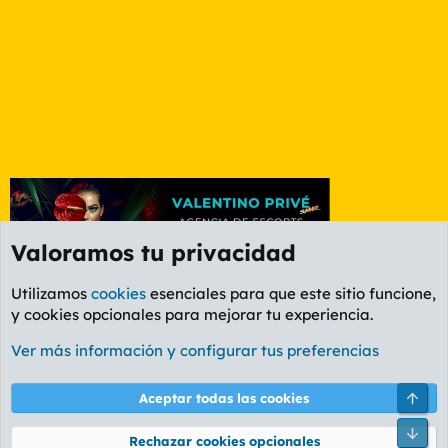
Valoramos tu privacidad
Utilizamos
cookies
esenciales para que este sitio funcione,
y cookies opcionales para mejorar tu experiencia.
Foro General
Ver más información y configurar tus preferencias
Cookies
PL OLDSTYLE AMARILLO
Cambiar fuente
Español (ES)
Arri
Aceptar todas las cookies
Contáctanos
Términos y reglas
Política de privacidad
Ayuda
R
Pie
S
Rechazar cookies opcionales