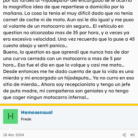
por las tardes al -hijodeputa- del encargado se le ocurrio
t
o
la magnifica idea de que repartiese a domicilio por la
e
mañana. La cosa la tenia el muy dificil dado que no tenia
m
a
carnet de coche ni de moto. Aun asi le dio igual y me puso
al volante de un motocarro sin seguro... El vehiculo en
question no alcanzaba mas de 35 por hora, y a veces ya
era excesiva velocidad. Una vez recuerdo que lo puse a 45
cuesta abajo y senti panico...
Bueno, la question es que aprendi que nunca has de dar
una curva cerrada con un motocarro a mas de 5 por
hora... Eso fue el dia en que lo volque y casi me mato...
Desde entonces me he dado cuenta de que la vida es una
mierda y mi encargado un hijodeputa... Ya no curro en eso
sitio de mierda... Ahora soy recepcionista y tengo un jefe
de puta madre, mi compañeros son geniales y no tengo
que coger ningun motocarro infernal...
Hemosensual
H
Freak
18 Abr 2004
#2