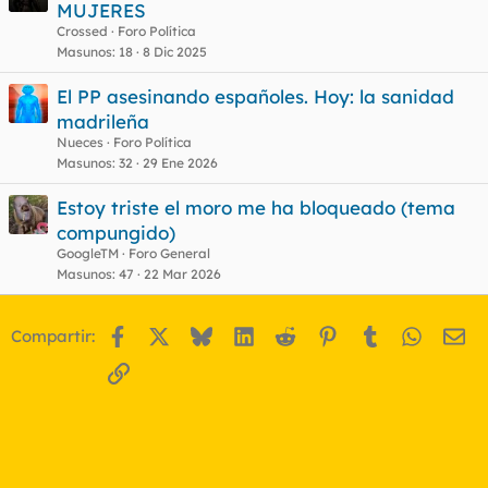
MUJERES
Crossed
Foro Política
Masunos
18
8 Dic 2025
El PP asesinando españoles. Hoy: la sanidad
madrileña
Nueces
Foro Política
Masunos
32
29 Ene 2026
Estoy triste el moro me ha bloqueado (tema
compungido)
GoogleTM
Foro General
Masunos
47
22 Mar 2026
Facebook
X
Bluesky
LinkedIn
Reddit
Pinterest
Tumblr
WhatsA
Em
Compartir:
Enlace