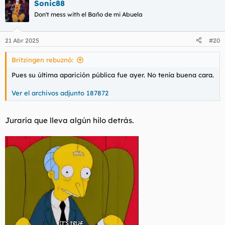
Sonic88
c
c
Don't mess with el Baño de mi Abuela
i
o
n
21 Abr 2025
#20
e
s
Britzingen rebuznó:
:
Pues su última aparición pública fue ayer. No tenía buena cara.
Ver el archivos adjunto 187872
Juraría que lleva algún hilo detrás.