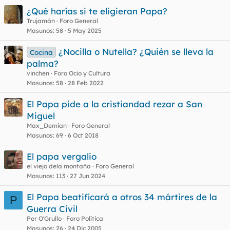
¿Qué harías si te eligieran Papa?
Trujamán
Foro General
Masunos
58
5 May 2025
¿Nocilla o Nutella? ¿Quién se lleva la
Cocina
palma?
vinchen
Foro Ocio y Cultura
Masunos
58
28 Feb 2022
El Papa pide a la cristiandad rezar a San
Miguel
Max_Demian
Foro General
Masunos
69
6 Oct 2018
El papa vergalio
el viejo dela montaña
Foro General
Masunos
113
27 Jun 2024
El Papa beatificará a otros 34 mártires de la
P
Guerra Civil
Per O'Grullo
Foro Política
Masunos
26
24 Dic 2005