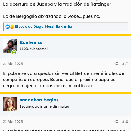
La apertura de Juanpa y la tradición de Ratzinger.
Lo de Bergoglio abrazando lo woke... pues no.
El socio de Diego
,
Morzhilla
y
miliu
R
e
a
Edelweiss
c
c
180% subnormal
i
o
n
21 Abr 2025
#17
e
s
El pobre se va a quedar sin ver al Betis en semifinales de
:
competición europea. Bueno, que el proximo papa es
negro o mujer, o ambas cosas, ni cottizzza.
sandokan begins
Izquierquidistante disimulao
21 Abr 2025
#18