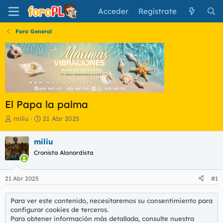
Acceder
Regístrate
Foro General
El Papa la palma
I
F
miliu
21 Abr 2025
n
e
i
c
miliu
c
h
Cronista Alanordista
i
a
a
d
d
e
21 Abr 2025
#1
o
i
r
n
d
i
Para ver este contenido, necesitaremos su consentimiento para
e
c
configurar cookies de terceros.
l
i
Para obtener información más detallada, consulte nuestra