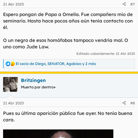
n
21 Abr 2025
#7
e
s
Espero pongan de Papa a Omella. Fue compañero mío de
:
seminario. Hasta hace pocos años aún tenía contacto con
él.
O un negro de esos homófobos tampoco vendría mal. O
uno como Jude Law.
Editado cobardemente:
21 Abr 2025
El socio de Diego
,
SENATOR
,
Agobiao
y 2 más
R
e
a
Britzingen
c
c
Muerto por dentro+
i
o
n
21 Abr 2025
#8
e
s
Pues su última aparición pública fue ayer. No tenía buena
:
cara.