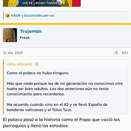
HAdR
y
bocatadecuervos
R
e
a
Trujamán
c
c
Freak
i
o
n
21 Abr 2025
#21
e
s
miliu rebuznó:
:
Como el polaco no hubo ninguno.
Más que nada porque los de mi generación no conocimos otro
hasta ser bien adultos. Los dos anteriores aún no tenía
conocimiento para recordarlos.
Me acuerdo cuando vino en el 82 y se llenó España de
banderas vaticanas y el Totus Tuus.
El polaco pasó a la historia como el Papa que vació las
parroquias y llenó los estadios.