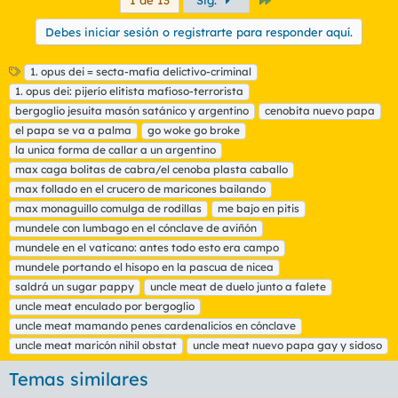
1 de 13
Sig.
Debes iniciar sesión o registrarte para responder aquí.
E
1. opus dei = secta-mafia delictivo-criminal
t
1. opus dei: pijerío elitista mafioso-terrorista
i
bergoglio jesuita masón satánico y argentino
cenobita nuevo papa
q
el papa se va a palma
go woke go broke
u
la unica forma de callar a un argentino
e
t
max caga bolitas de cabra/el cenoba plasta caballo
a
max follado en el crucero de maricones bailando
s
max monaguillo comulga de rodillas
me bajo en pitis
mundele con lumbago en el cónclave de aviñón
mundele en el vaticano: antes todo esto era campo
mundele portando el hisopo en la pascua de nicea
saldrá un sugar pappy
uncle meat de duelo junto a falete
uncle meat enculado por bergoglio
uncle meat mamando penes cardenalicios en cónclave
uncle meat maricón nihil obstat
uncle meat nuevo papa gay y sidoso
Temas similares