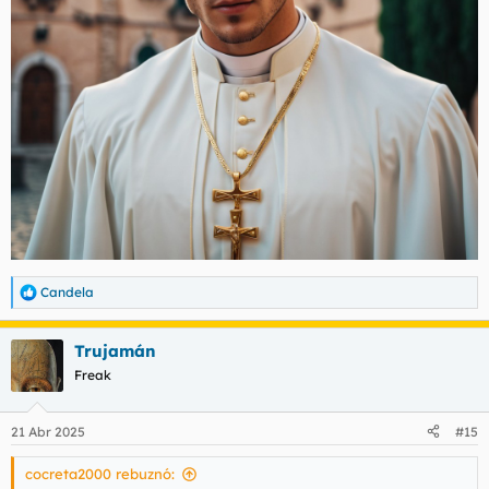
Candela
R
e
a
Trujamán
c
c
Freak
i
o
n
21 Abr 2025
#15
e
s
cocreta2000 rebuznó:
: