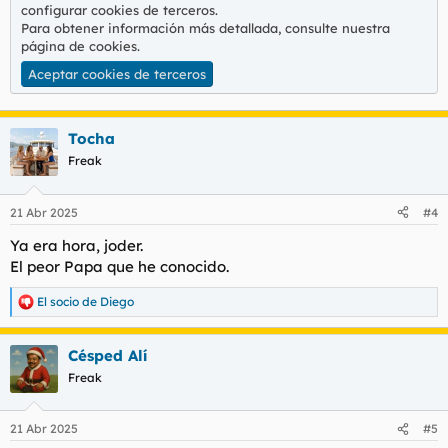
configurar cookies de terceros.
Para obtener información más detallada, consulte nuestra
página de cookies
.
Aceptar cookies de terceros
Tocha
Freak
21 Abr 2025
#4
Ya era hora, joder.
El peor Papa que he conocido.
El socio de Diego
R
e
a
Césped Alí
c
c
Freak
i
o
n
21 Abr 2025
#5
e