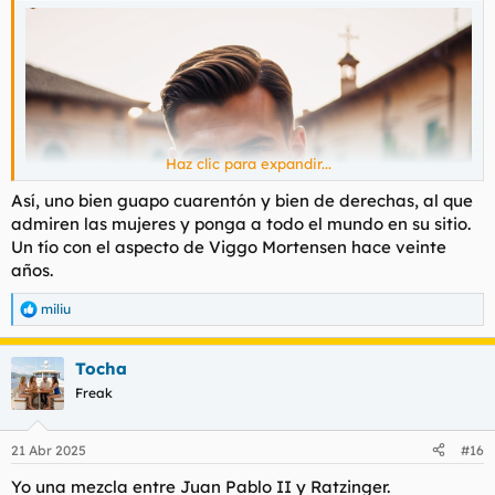
Haz clic para expandir...
Así, uno bien guapo cuarentón y bien de derechas, al que
admiren las mujeres y ponga a todo el mundo en su sitio.
Un tío con el aspecto de Viggo Mortensen hace veinte
años.
miliu
R
e
a
Tocha
c
c
Freak
i
o
n
21 Abr 2025
#16
e
s
Yo una mezcla entre Juan Pablo II y Ratzinger.
: