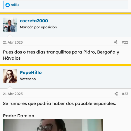
miliu
R
e
a
cocreta2000
c
c
Maricón por oposición
i
o
n
21 Abr 2025
#22
e
s
Pues dos o tres días tranquilitos para Pidro, Bergoña y
:
Hávalos
PepeHillo
Veterano
21 Abr 2025
#23
Se rumores que podria haber dos papable españoles.
Padre Damian