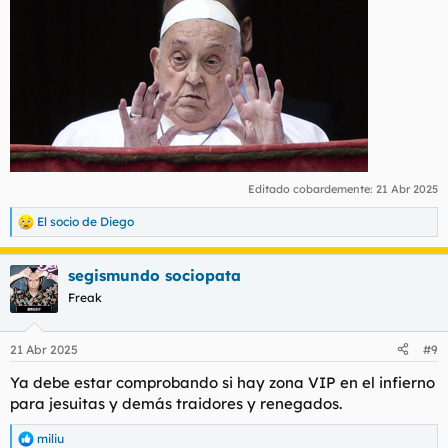
Editado cobardemente:
21 Abr 2025
El socio de Diego
R
e
a
segismundo sociopata
c
c
Freak
i
o
n
21 Abr 2025
#9
e
s
Ya debe estar comprobando si hay zona VIP en el infierno
:
para jesuitas y demás traidores y renegados.
miliu
R