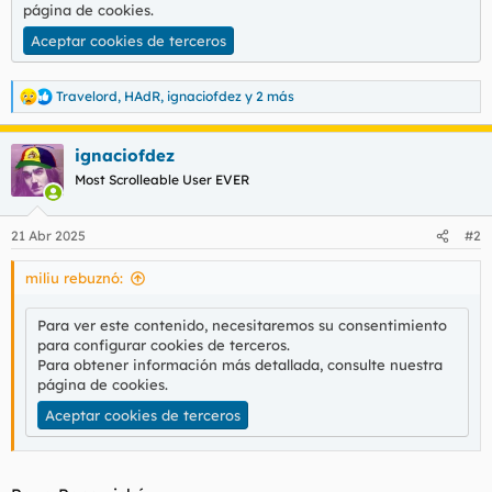
t
o
página de cookies
.
e
Aceptar cookies de terceros
m
a
Travelord
,
HAdR
,
ignaciofdez
y 2 más
R
e
a
ignaciofdez
c
c
Most Scrolleable User EVER
i
o
n
21 Abr 2025
#2
e
s
miliu rebuznó:
:
Para ver este contenido, necesitaremos su consentimiento
para configurar cookies de terceros.
Para obtener información más detallada, consulte nuestra
página de cookies
.
Aceptar cookies de terceros