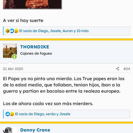
A ver si hay suerte
El socio de Diego
,
Josele
,
Auron
y 10 más
R
e
a
THORNDIKE
c
c
Cojones de fogueo
i
o
n
21 Abr 2025
#24
e
s
El Papa ya no pinta una mierda. Los True popes eran los
:
de la edad media, que follaban, tenían hijos, iban a la
guerra y partían en bacalao entre la realeza europea.
Los de ahora cada vez son más mierders.
El socio de Diego
,
serdo
y
Josele
R
e
a
Denny Crane
c