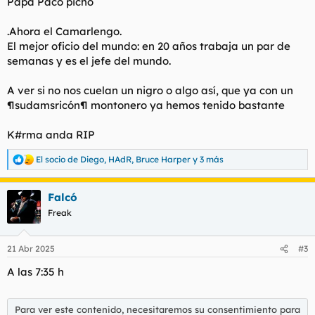
Papa Paco pichó
.Ahora el Camarlengo.
El mejor oficio del mundo: en 20 años trabaja un par de
semanas y es el jefe del mundo.
A ver si no nos cuelan un nigro o algo así, que ya con un
¶sudamsricón¶ montonero ya hemos tenido bastante
K#rma anda RIP
El socio de Diego
,
HAdR
,
Bruce Harper
y 3 más
R
e
a
Falcó
c
c
Freak
i
o
n
21 Abr 2025
#3
e
s
A las 7:35 h
:
Para ver este contenido, necesitaremos su consentimiento para