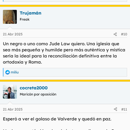
e
a
Trujamán
c
c
Freak
i
o
n
21 Abr 2025
#10
e
s
Un negro o uno como Jude Law quiero. Una iglesia que
:
sea más pequeña y humilde pero más auténtica y mística
sería la ideal para la reconciliación definitiva entre la
ortodoxia y Roma.
miliu
R
e
a
cocreta2000
c
c
Maricón por oposición
i
o
n
21 Abr 2025
#11
e
s
Esperó a ver el golaso de Valverde y quedó en paz.
: