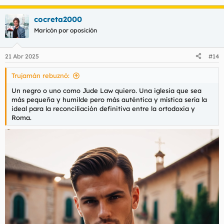
e
a
cocreta2000
c
c
Maricón por oposición
i
o
n
21 Abr 2025
#14
e
s
Trujamán rebuznó:
:
Un negro o uno como Jude Law quiero. Una iglesia que sea
más pequeña y humilde pero más auténtica y mística sería la
ideal para la reconciliación definitiva entre la ortodoxia y
Roma.