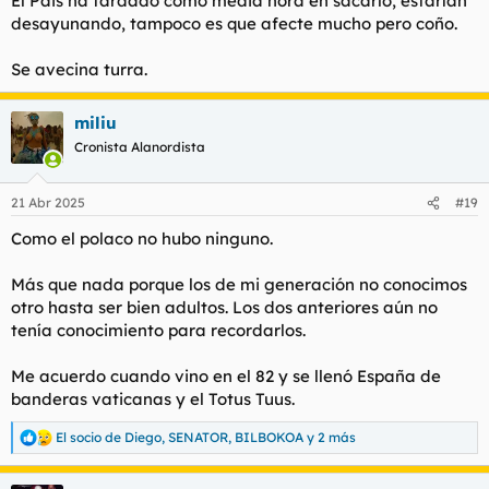
El Pais ha tardado como media hora en sacarlo, estarían
desayunando, tampoco es que afecte mucho pero coño.
Se avecina turra.
miliu
Cronista Alanordista
21 Abr 2025
#19
Como el polaco no hubo ninguno.
Más que nada porque los de mi generación no conocimos
otro hasta ser bien adultos. Los dos anteriores aún no
tenía conocimiento para recordarlos.
Me acuerdo cuando vino en el 82 y se llenó España de
banderas vaticanas y el Totus Tuus.
El socio de Diego
,
SENATOR
,
BILBOKOA
y 2 más
R
e
a