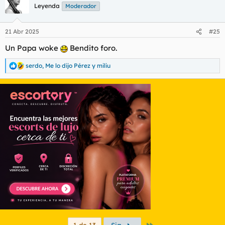
c
Leyenda
Moderador
i
o
n
21 Abr 2025
#25
e
s
Un Papa woke
Bendito foro.
:
serdo
,
Me lo dijo Pérez
y
miliu
R
e
a
c
c
i
o
n
e
s
:
Último