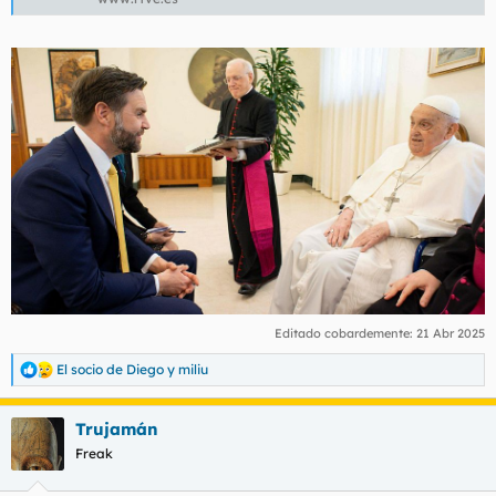
Editado cobardemente:
21 Abr 2025
El socio de Diego
y
miliu
R
e
a
Trujamán
c
c
Freak
i
o