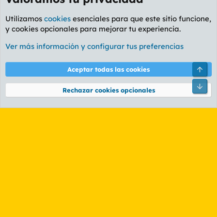
Utilizamos
cookies
esenciales para que este sitio funcione,
y cookies opcionales para mejorar tu experiencia.
Foro General
Ver más información y configurar tus preferencias
Cookies
PL OLDSTYLE AMARILLO
Cambiar fuente
Español (ES)
Arri
Aceptar todas las cookies
Contáctanos
Términos y reglas
Política de privacidad
Ayuda
R
Pie
S
Rechazar cookies opcionales
S
®
Community platform by XenForo
© 2010-2026 XenForo Ltd.