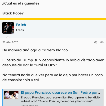
s
¿Cuál es el siguiente?
:
Black Pope?
Falcó
Freak
21 Abr 2025
#6
De manera análoga a Carrero Blanco.
El perro de Trump. su vicepresidente lo había visitado ayer
después de dar la "Urbi et Orbi"
No tendrá nada que ver pero yo lo dejo por hacer un poco
de conspiranoia y tal.
El papa Francisco aparece en San Pedro para la bendición 'urbi et orbi': "Buena Pascua, hermanos y hermanas"
El papa Francisco aparece en San Pedro para la bendición
'urbi et orbi': "Buena Pascua, hermanos y hermanas"
www.rtve.es