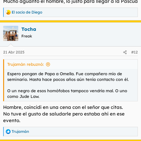
Mucho aguantó el hombre, lo justo para llegar a la Pascua
El socio de Diego
R
e
a
Tocha
c
c
Freak
i
o
n
21 Abr 2025
#12
e
s
Trujamán rebuznó:
:
Espero pongan de Papa a Omella. Fue compañero mío de
seminario. Hasta hace pocos años aún tenía contacto con él.
O un negro de esos homófobos tampoco vendría mal. O uno
como Jude Law.
Hombre, coincidí en una cena con el señor que citas.
No tuve el gusto de saludarle pero estaba ahí en ese
evento.
Trujamán
R
e