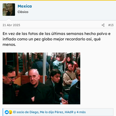
a
Moxica
c
c
Clásico
i
o
n
21 Abr 2025
#13
e
s
En vez de las fotos de las últimas semanas hecho polvo e
:
inflado como un pez globo mejor recordarlo así, qué
menos.
El socio de Diego
,
Me lo dijo Pérez
,
HAdR
y 4 más
R