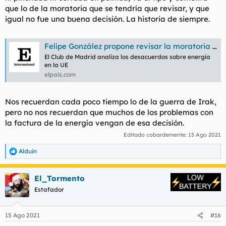
que lo de la moratoria que se tendría que revisar, y que
igual no fue una buena decisión. La historia de siempre.
Felipe González propone revisar la moratoria nuclear en España
El Club de Madrid analiza los desacuerdos sobre energía
en la UE
elpais.com
Nos recuerdan cada poco tiempo lo de la guerra de Irak,
pero no nos recuerdan que muchos de los problemas con
la factura de la energía vengan de esa decisión.
Editado cobardemente:
15 Ago 2021
Alduin
R
e
a
El_Tormento
c
c
Estafador
i
o
n
15 Ago 2021
#16
e