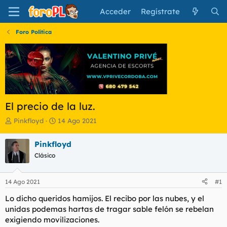
Acceder
Regístrate
Foro Política
El precio de la luz.
I
F
Pinkfloyd
14 Ago 2021
n
e
i
c
Pinkfloyd
c
h
Clásico
i
a
a
d
d
e
14 Ago 2021
#1
o
i
r
n
Lo dicho queridos hamijos. El recibo por las nubes, y el
d
i
unidas podemas hartas de tragar sable felón se rebelan
e
c
exigiendo movilizaciones.
l
i