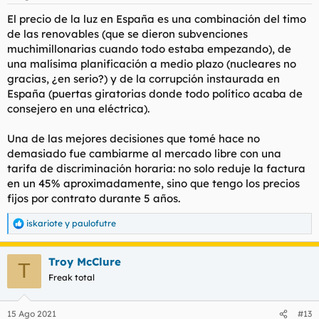
de manis de octogenarios con taca taca exigiendo salvar
patrias y dimisiones que no llegan.
El precio de la luz en España es una combinación del timo
La psoe no lo oculta. Son sus ojos los que permanecen cegados
de las renovables (que se dieron subvenciones
por la progaganda. Lo terrible es que a las pérdidas de la
muchimillonarias cuando todo estaba empezando), de
pandemia se sumarán las perdidas por gasto eléctrico. Llegara
una malísima planificación a medio plazo (nucleares no
el megawatio a 200 dolares??
gracias, ¿en serio?) y de la corrupción instaurada en
Nadie se rebela ante el poder omnípodo del psicópata de la
España (puertas giratorias donde todo político acaba de
Moncloa. El doctor cum fraundenland
consejero en una eléctrica).
Para ver este contenido, necesitaremos su consentimiento
Una de las mejores decisiones que tomé hace no
para configurar cookies de terceros.
demasiado fue cambiarme al mercado libre con una
Para obtener información más detallada, consulte nuestra
tarifa de discriminación horaria: no solo reduje la factura
página de cookies
.
en un 45% aproximadamente, sino que tengo los precios
Aceptar cookies de terceros
fijos por contrato durante 5 años.
iskariote
y
paulofutre
R
e
a
Troy McClure
c
T
c
Freak total
i
o
n
15 Ago 2021
#13
e