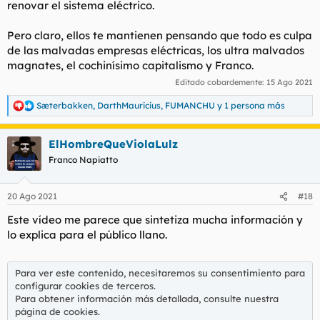
renovar el sistema eléctrico.
Pero claro, ellos te mantienen pensando que todo es culpa
de las malvadas empresas eléctricas, los ultra malvados
magnates, el cochinísimo capitalismo y Franco.
Editado cobardemente:
15 Ago 2021
Sæterbakken
,
DarthMauricius
,
FUMANCHU
y 1 persona más
R
e
a
ElHombreQueViolaLulz
c
c
Franco Napiatto
i
o
n
20 Ago 2021
#18
e
s
Este vídeo me parece que sintetiza mucha información y
:
lo explica para el público llano.
Para ver este contenido, necesitaremos su consentimiento para
configurar cookies de terceros.
Para obtener información más detallada, consulte nuestra
página de cookies
.