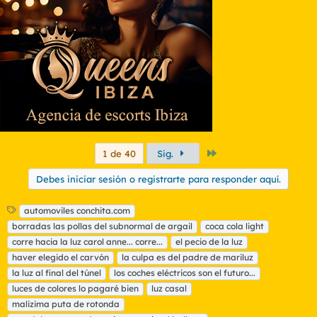
o
n
e
s
:
Último
1 de 40
Sig.
Debes iniciar sesión o registrarte para responder aquí.
E
automoviles conchita.com
t
borradas las pollas del subnormal de argail
coca cola light
i
corre hacia la luz carol anne... corre...
el pecio de la luz
q
haver elegido el carvón
la culpa es del padre de mariluz
u
la luz al final del túnel
e
los coches eléctricos son el futuro...
t
luces de colores lo pagaré bien
luz casal
a
malizima puta de rotonda
s