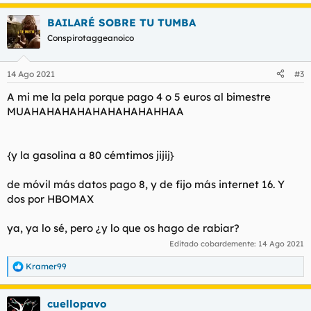
e
a
BAILARÉ SOBRE TU TUMBA
c
c
Conspirotaggeanoico
i
o
n
14 Ago 2021
#3
e
s
A mi me la pela porque pago 4 o 5 euros al bimestre
:
MUAHAHAHAHAHAHAHAHAHHAA
{y la gasolina a 80 cémtimos jijij}
de móvil más datos pago 8, y de fijo más internet 16. Y
dos por HBOMAX
ya, ya lo sé, pero ¿y lo que os hago de rabiar?
Editado cobardemente:
14 Ago 2021
Kramer99
R
e
a
cuellopavo
c