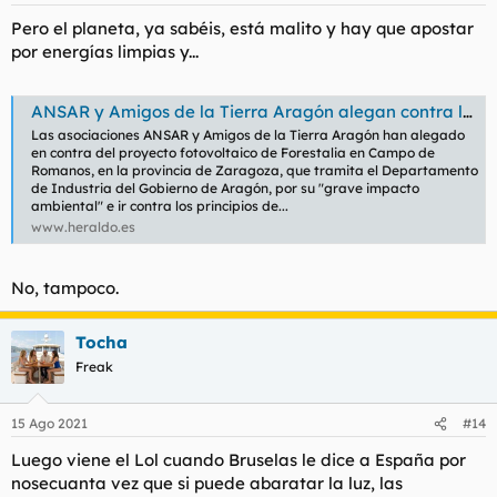
s
Pero el planeta, ya sabéis, está malito y hay que apostar
:
por energías limpias y...
ANSAR y Amigos de la Tierra Aragón alegan contra los proyectos fotovoltaicos de Forestalia en Campo Romanos
Las asociaciones ANSAR y Amigos de la Tierra Aragón han alegado
en contra del proyecto fotovoltaico de Forestalia en Campo de
Romanos, en la provincia de Zaragoza, que tramita el Departamento
de Industria del Gobierno de Aragón, por su "grave impacto
ambiental" e ir contra los principios de...
www.heraldo.es
No, tampoco.
Tocha
Freak
15 Ago 2021
#14
Luego viene el Lol cuando Bruselas le dice a España por
nosecuanta vez que si puede abaratar la luz, las