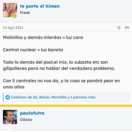
a
te parto el himen
c
c
Freak
i
o
n
14 Ago 2021
#9
e
s
Molinillos y demás mierdas = luz cara
:
Central nuclear = luz barata
Todo lo demás del pool,el mix, la subasta etc son
gilipolleces para no hablar del verdadero problema.
Con 5 centrales no nos da, y la cosa se pondrá peor en
unos años
Codeisan de 20
,
Alduin
,
Morzhilla
y 1 persona más
R
e
a
paulofutre
c
c
Clásico
i
o