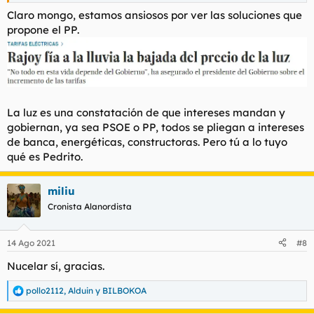
Claro mongo, estamos ansiosos por ver las soluciones que
propone el PP.
La luz es una constatación de que intereses mandan y
gobiernan, ya sea PSOE o PP, todos se pliegan a intereses
de banca, energéticas, constructoras. Pero tú a lo tuyo
qué es Pedrito.
miliu
Cronista Alanordista
14 Ago 2021
#8
Nucelar sí, gracias.
pollo2112
,
Alduin
y
BILBOKOA
R
e