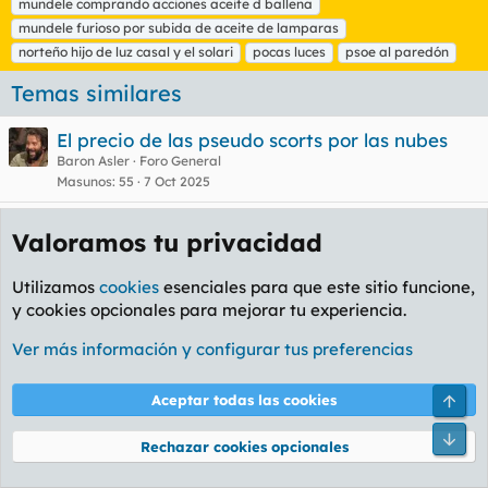
mundele comprando acciones aceite d ballena
mundele furioso por subida de aceite de lamparas
norteño hijo de luz casal y el solari
pocas luces
psoe al paredón
Temas similares
El precio de las pseudo scorts por las nubes
Baron Asler
Foro General
Masunos
55
7 Oct 2025
Interpelaciones a los valencianos: la tierra de
Valoramos tu privacidad
la luz, del amor y donde no queda ni uno ni
medio normal.
Utilizamos
cookies
esenciales para que este sitio funcione,
miliu
Foro General
y cookies opcionales para mejorar tu experiencia.
Masunos
444
Ayer a las 20:47
Ver más información y configurar tus preferencias
Granainos discutiendo por el precio de las
putas
Arri
Aceptar todas las cookies
Pinkfloyd
La Whiskería
Masunos
171
1 Jun 2019
Pie
Rechazar cookies opcionales
El precio de la homosexualidad