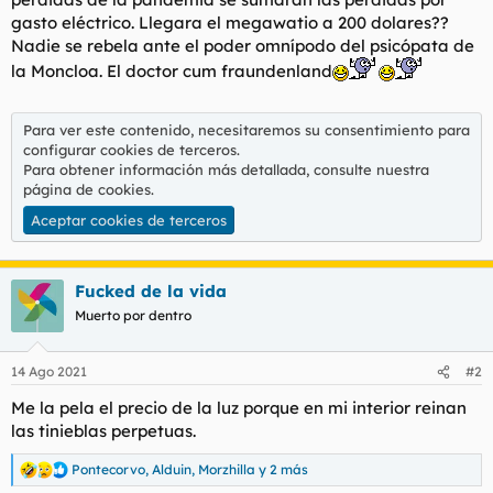
gasto eléctrico. Llegara el megawatio a 200 dolares??
Nadie se rebela ante el poder omnípodo del psicópata de
la Moncloa. El doctor cum fraundenland
Para ver este contenido, necesitaremos su consentimiento para
configurar cookies de terceros.
Para obtener información más detallada, consulte nuestra
página de cookies
.
Aceptar cookies de terceros
Fucked de la vida
Muerto por dentro
14 Ago 2021
#2
Me la pela el precio de la luz porque en mi interior reinan
las tinieblas perpetuas.
Pontecorvo
,
Alduin
,
Morzhilla
y 2 más
R