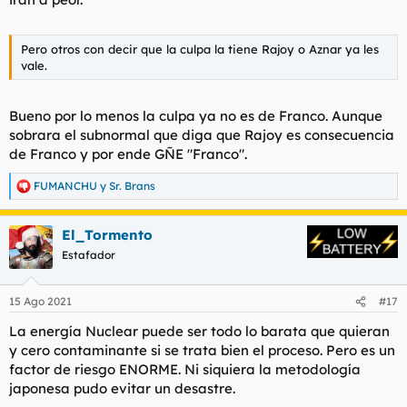
Pero otros con decir que la culpa la tiene Rajoy o Aznar ya les
vale.
Bueno por lo menos la culpa ya no es de Franco. Aunque
sobrara el subnormal que diga que Rajoy es consecuencia
de Franco y por ende GÑE "Franco".
FUMANCHU
y
Sr. Brans
R
e
a
El_Tormento
c
c
Estafador
i
o
n
15 Ago 2021
#17
e
s
La energía Nuclear puede ser todo lo barata que quieran
:
y cero contaminante si se trata bien el proceso. Pero es un
factor de riesgo ENORME. Ni siquiera la metodología
japonesa pudo evitar un desastre.