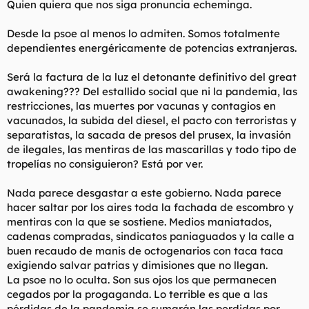
Quien quiera que nos siga pronuncia echeminga.
t
o
e
m
Desde la psoe al menos lo admiten. Somos totalmente
a
dependientes energéricamente de potencias extranjeras.
Será la factura de la luz el detonante definitivo del great
awakening??? Del estallido social que ni la pandemia, las
restricciones, las muertes por vacunas y contagios en
vacunados, la subida del diesel, el pacto con terroristas y
separatistas, la sacada de presos del prusex, la invasión
de ilegales, las mentiras de las mascarillas y todo tipo de
tropelías no consiguieron? Está por ver.
Nada parece desgastar a este gobierno. Nada parece
hacer saltar por los aires toda la fachada de escombro y
mentiras con la que se sostiene. Medios maniatados,
cadenas compradas, sindicatos paniaguados y la calle a
buen recaudo de manis de octogenarios con taca taca
exigiendo salvar patrias y dimisiones que no llegan.
La psoe no lo oculta. Son sus ojos los que permanecen
cegados por la progaganda. Lo terrible es que a las
pérdidas de la pandemia se sumarán las perdidas por