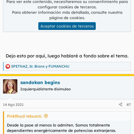
Para ver este contenido, necesitaremos su consentimiento para
configurar cookies de terceros.
Para obtener información más detallada, consulte nuestra
página de cookies
.
Aceptar cookies de terceros
Dejo esto por aquí, luego hablaré a fondo sobre el tema.​
SPETNAZ
,
Sr. Brans
y
FUMANCHU
R
e
a
sandokan begins
c
c
Izquierquidistante disimulao
i
o
n
14 Ago 2021
#7
e
s
Pinkfloyd rebuznó:
:
Desde la psoe al menos lo admiten. Somos totalmente
dependientes energéricamente de potencias extranjeras.