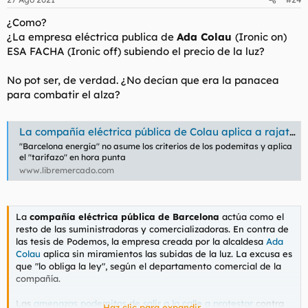
¿Como?
¿La empresa eléctrica publica de
Ada Colau
(Ironic on)
ESA FACHA (Ironic off) subiendo el precio de la luz?
No pot ser, de verdad. ¿No decían que era la panacea
para combatir el alza?
La compañía eléctrica pública de Colau aplica a rajatabla las subidas de la luz
"Barcelona energía" no asume los criterios de los podemitas y aplica
el "tarifazo" en hora punta
www.libremercado.com
La
compañía eléctrica pública de Barcelona
actúa como el
resto de las suministradoras y comercializadoras. En contra de
las tesis de Podemos, la empresa creada por la alcaldesa
Ada
Colau
aplica sin miramientos las subidas de la luz. La excusa es
que "lo obliga la ley", según el departamento comercial de la
compañía.
Las
amenazas podemitas de salir a la calle a protestar
contra
Haz clic para expandir...