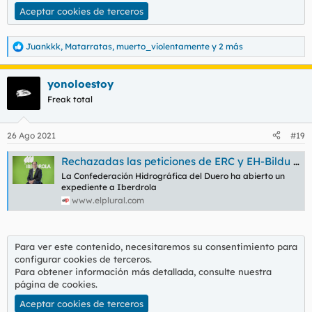
Aceptar cookies de terceros
Juankkk
,
Matarratas
,
muerto_violentamente
y 2 más
R
e
a
yonoloestoy
c
c
Freak total
i
o
n
26 Ago 2021
#19
e
s
Rechazadas las peticiones de ERC y EH-Bildu para que el presidente de Iberdrola dé explicaciones sobre el vaciado de los embalses
:
La Confederación Hidrográfica del Duero ha abierto un
expediente a Iberdrola
www.elplural.com
Para ver este contenido, necesitaremos su consentimiento para
configurar cookies de terceros.
Para obtener información más detallada, consulte nuestra
página de cookies
.
Aceptar cookies de terceros