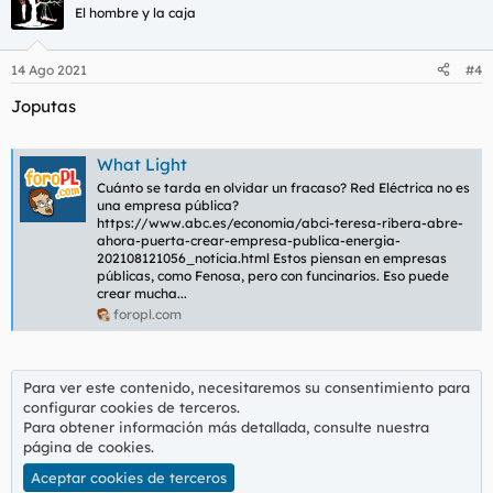
c
El hombre y la caja
i
o
n
14 Ago 2021
#4
e
s
Joputas
:
What Light
Cuánto se tarda en olvidar un fracaso? Red Eléctrica no es
una empresa pública?
https://www.abc.es/economia/abci-teresa-ribera-abre-
ahora-puerta-crear-empresa-publica-energia-
202108121056_noticia.html Estos piensan en empresas
públicas, como Fenosa, pero con funcinarios. Eso puede
crear mucha...
foropl.com
Para ver este contenido, necesitaremos su consentimiento para
configurar cookies de terceros.
Para obtener información más detallada, consulte nuestra
página de cookies
.
Aceptar cookies de terceros