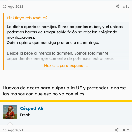
15 Ago 2021
#11
Pinkfloyd rebuznó:
Lo dicho queridos hamijos. El recibo por las nubes, y el unidas
podemas hartas de tragar sable felón se rebelan exigiendo
movilizaciones.
Quien quiera que nos siga pronuncia echeminga.
Desde la psoe al menos lo admiten. Somos totalmente
dependientes energéricamente de potencias extranjeras.
Haz clic para expandir...
Será la factura de la luz el detonante definitivo del great
awakening??? Del estallido social que ni la pandemia, las
restricciones, las muertes por vacunas y contagios en
vacunados, la subida del diesel, el pacto con terroristas y
Huevos de acero para culpar a la UE y pretender lavarse
separatistas, la sacada de presos del prusex, la invasión de
las manos con que eso no va con ellos
ilegales, las mentiras de las mascarillas y todo tipo de tropelías
no consiguieron? Está por ver.
Césped Alí
Nada parece desgastar a este gobierno. Nada parece hacer
Freak
saltar por los aires toda la fachada de escombro y mentiras
con la que se sostiene. Medios maniatados, cadenas
compradas, sindicatos paniaguados y la calle a buen recaudo
15 Ago 2021
#12