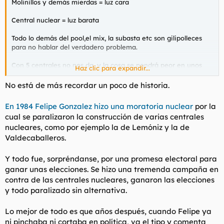
Molinillos y demás mierdas = luz cara
Central nuclear = luz barata
Todo lo demás del pool,el mix, la subasta etc son gilipolleces
para no hablar del verdadero problema.
Con 5 centrales no nos da, y la cosa se pondrá peor en unos
Haz clic para expandir...
años
No está de más recordar un poco de historia.
En 1984 Felipe Gonzalez hizo una moratoria nuclear
por la
cual se paralizaron la construcción de varias centrales
nucleares, como por ejemplo la de Lemóniz y la de
Valdecaballeros.
Y todo fue, sorpréndanse, por una promesa electoral para
ganar unas elecciones. Se hizo una tremenda campaña en
contra de las centrales nucleares, ganaron las elecciones
y todo paralizado sin alternativa.
Lo mejor de todo es que años después, cuando Felipe ya
ni pinchaba ni cortaba en política, va el tipo y comenta