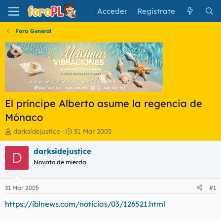
Acceder
Regístrate
Foro General
El príncipe Alberto asume la regencia de
Mónaco
I
F
darksidejustice
31 Mar 2005
n
e
i
c
darksidejustice
D
c
h
Novato de mierda
i
a
a
d
d
e
31 Mar 2005
#1
o
i
r
n
https://iblnews.com/noticias/03/126521.html
d
i
e
c