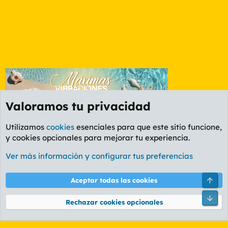
Valoramos tu privacidad
Utilizamos
cookies
esenciales para que este sitio funcione,
y cookies opcionales para mejorar tu experiencia.
Foro General
Ver más información y configurar tus preferencias
Cookies
PL OLDSTYLE AMARILLO
Cambiar fuente
Español (ES)
Arri
Aceptar todas las cookies
Contáctanos
Términos y reglas
Política de privacidad
Ayuda
R
Pie
S
Rechazar cookies opcionales
S
®
Community platform by XenForo
© 2010-2026 XenForo Ltd.