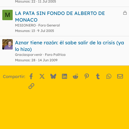
Masunos
22
11 Jul 2005
LA PATA SIN FONDO DE ALBERTO DE
M
e
MONACO
r
MISIONERO
Foro General
r
Masunos
13
9 Jul 2005
Aznar tiene razón: él sabe salir de la crisis (ya
lo hizo)
o
Graciasporvenir
Foro Política
Masunos
28
14 Jun 2009
Facebook
X
Bluesky
LinkedIn
Reddit
Pinterest
Tumblr
WhatsA
Em
Compartir:
Enlace