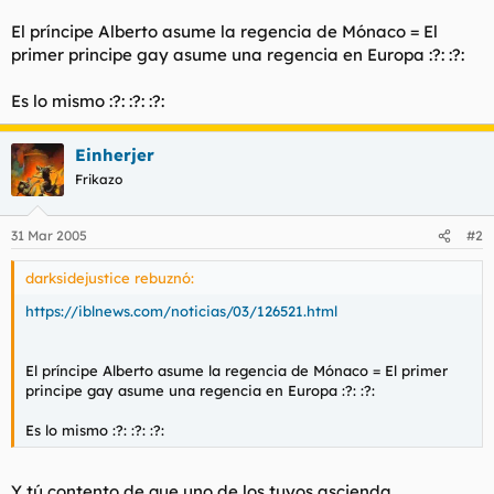
l
i
El príncipe Alberto asume la regencia de Mónaco = El
t
o
primer principe gay asume una regencia en Europa :?: :?:
e
m
a
Es lo mismo :?: :?: :?:
Einherjer
Frikazo
31 Mar 2005
#2
darksidejustice rebuznó:
https://iblnews.com/noticias/03/126521.html
El príncipe Alberto asume la regencia de Mónaco = El primer
principe gay asume una regencia en Europa :?: :?:
Es lo mismo :?: :?: :?:
Y tú contento de que uno de los tuyos ascienda.