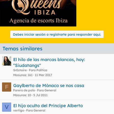
Debes iniciar sesión o registrarte para responder aquí.
Temas similares
El hilo de las marcas blancas, hoy:
"Siudatangs"
SrEstaire
Foro Política
Masunos
161
11 Mar 2017
Gaylberto de Mónaco se nos casa
F
Forero de palo
Foro General
Masunos
10
5 Jul 2011
El hijo oculto del Principe Alberto
V
vertigo
Foro General