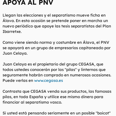
APOYA AL PNV
l
i
t
o
e
Llegan las elecciones y el separatismo mueve ficha en
m
Álava. En esta ocasión se pretende poner en marcha un
a
nuevo periódico que apoye las tesis separatistas del Plan
Ibarretxe.
Como viene siendo norma y costumbre en Álava, el PNV
se apoyará en un grupo de empresarios capitaneado por
Juan Celaya.
Juan Celaya es el propietario del grupo CEGASA, que
todos ustedes conocerán por las "pilas" y linternas que
seguramente habrán comprado en numerosas ocasiones.
Puede verlas en
www.cegasa.es
Contrasta que CEGASA venda sus productos, las famosas
pilas, en toda España y utilice ese mismo dinero para
financiar al separatismo vasco.
Si usted está pensando seriamente en un posible "boicot"