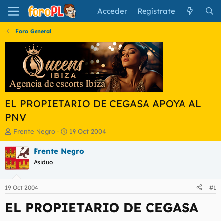
Acceder
Regístrate
Foro General
EL PROPIETARIO DE CEGASA APOYA AL
PNV
I
F
Frente Negro
19 Oct 2004
n
e
i
c
Frente Negro
c
h
Asiduo
i
a
a
d
d
e
19 Oct 2004
#1
o
i
r
n
EL PROPIETARIO DE CEGASA
d
i
e
c