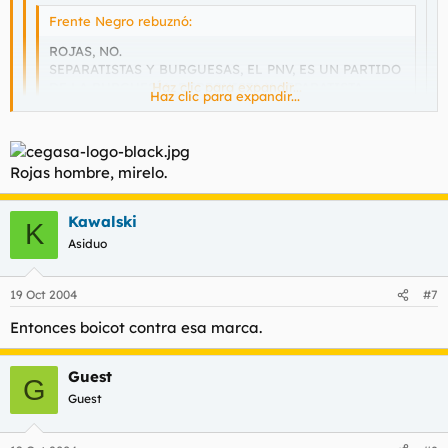
Frente Negro rebuznó:
ROJAS, NO.
SEPARATISTAS Y BURGUESAS, EL PNV, ES UN PARTIDO
DE LA BURGUESÍA, DERECHISTA Y SEPARATISTA...
Haz clic para expandir...
Haz clic para expandir...
En el fondo son unos rojillos hombre... :pla
Haz clic para expandir...
Rojas hombre, mirelo.
Deféneme rojillo...
Kawalski
En el fondo son unos hijos de la gran puta... Pero, burgueses,
K
separadores y democrátas...
Asiduo
19 Oct 2004
#7
Entonces boicot contra esa marca.
Guest
G
Guest