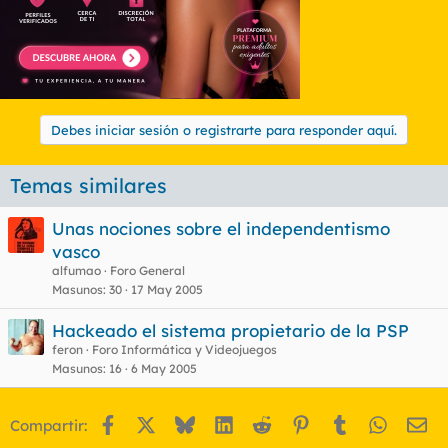
Debes iniciar sesión o registrarte para responder aquí.
Temas similares
Unas nociones sobre el independentismo
vasco
alfumao
Foro General
Masunos
30
17 May 2005
Hackeado el sistema propietario de la PSP
feron
Foro Informática y Videojuegos
Masunos
16
6 May 2005
Facebook
X
Bluesky
LinkedIn
Reddit
Pinterest
Tumblr
WhatsA
Em
Compartir: