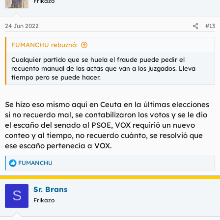
Frikazo
24 Jun 2022
#13
FUMANCHU rebuznó:
Cualquier partido que se huela el fraude puede pedir el
recuento manual de las actas que van a los juzgados. Lleva
tiempo pero se puede hacer.
Se hizo eso mismo aquí en Ceuta en la últimas elecciones
si no recuerdo mal, se contabilizaron los votos y se le dio
el escaño del senado al PSOE, VOX requirió un nuevo
conteo y al tiempo, no recuerdo cuánto, se resolvió que
ese escaño pertenecía a VOX.
FUMANCHU
R
e
a
Sr. Brans
c
S
c
Frikazo
i
o