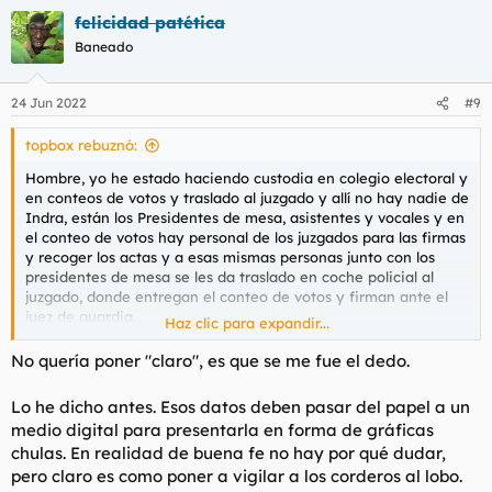
a
felicidad patética
c
c
Baneado
i
o
n
24 Jun 2022
#9
e
s
topbox rebuznó:
:
Hombre, yo he estado haciendo custodia en colegio electoral y
en conteos de votos y traslado al juzgado y allí no hay nadie de
Indra, están los Presidentes de mesa, asistentes y vocales y en
el conteo de votos hay personal de los juzgados para las firmas
y recoger los actas y a esas mismas personas junto con los
presidentes de mesa se les da traslado en coche policial al
juzgado, donde entregan el conteo de votos y firman ante el
juez de guardia.
Haz clic para expandir...
A Indra ahí, no se la ve por ningún lado.
No quería poner "claro", es que se me fue el dedo.
A parte, Indra no solo se encarga de ello, es un proveedor de
Lo he dicho antes. Esos datos deben pasar del papel a un
"soluciones propias" en los mercados de Transporte, Tráfico
medio digital para presentarla en forma de gráficas
Aéreo y Defensa.
chulas. En realidad de buena fe no hay por qué dudar,
pero claro es como poner a vigilar a los corderos al lobo.