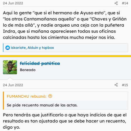
n
24 Jun 2022
#14
e
s
Aquí la gente "que si el hermano de Ayuso esto", que si
:
"los otros Cantamañanas aquello" o que "Chaves y Griñán
lo de más allá", y nadie arquea una ceja con la puñetera
Indra, que si mañana apareciesen todas sus oficinas
calcinadas hasta los cimientos mucho mejor nos iría.
iskariote
,
Alduin
y
topbox
R
e
a
felicidad patética
c
c
Baneado
i
o
n
24 Jun 2022
#15
e
s
FUMANCHU rebuznó:
:
Se pide recuento manual de las actas.
Pero tendrás que justificarlo o que haya indicios de que el
resultado es tan ajustado que se debe hacer un recuento,
digo yo.