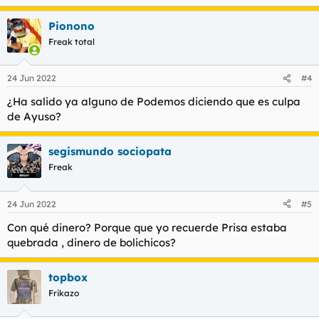
e
a
Pionono
c
c
Freak total
i
o
n
24 Jun 2022
#4
e
s
¿Ha salido ya alguno de Podemos diciendo que es culpa
:
de Ayuso?
segismundo sociopata
Freak
24 Jun 2022
#5
Con qué dinero? Porque que yo recuerde Prisa estaba
quebrada , dinero de bolichicos?
topbox
Frikazo