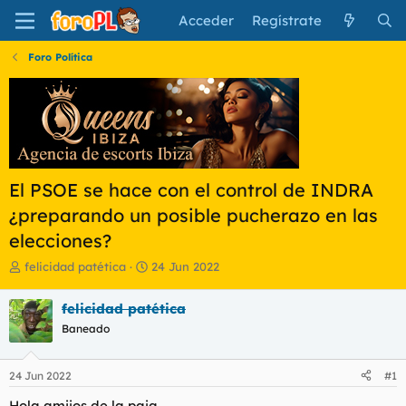
Acceder
Regístrate
Foro Política
El PSOE se hace con el control de INDRA
¿preparando un posible pucherazo en las
elecciones?
I
F
felicidad patética
24 Jun 2022
n
e
i
c
felicidad patética
c
h
Baneado
i
a
a
d
d
e
24 Jun 2022
#1
o
i
r
n
Hola
amijos
de la paja,