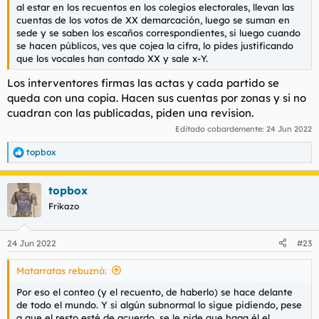
al estar en los recuentos en los colegios electorales, llevan las
cuentas de los votos de XX demarcación, luego se suman en
sede y se saben los escaños correspondientes, si luego cuando
se hacen públicos, ves que cojea la cifra, lo pides justificando
que los vocales han contado XX y sale x-Y.
Los interventores firmas las actas y cada partido se
queda con una copia. Hacen sus cuentas por zonas y si no
cuadran con las publicadas, piden una revision.
Editado cobardemente:
24 Jun 2022
topbox
R
e
a
topbox
c
c
Frikazo
i
o
n
24 Jun 2022
#23
e
s
Matarratas rebuznó:
:
Por eso el conteo (y el recuento, de haberlo) se hace delante
de todo el mundo. Y si algún subnormal lo sigue pidiendo, pese
a que el resto esté de acuerdo, se le pide que haga él el