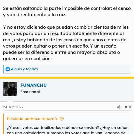
Se están saltando la parte imposible de controlar: el censo
y van directamente a la raíz.
Y no estoy diciendo que puedan cambiar cientos de miles
de votos para dar un resultado totalmente diferente al
real, estoy hablando de los casos en que unos cientos de
votos pueden quitar o poner un escaño. Y un escaño
puede ser la diferencia entre una mayoría absoluta o
gobernar en coalición.
Alduin
y
topbox
R
e
a
FUMANCHU
c
c
Freak total
i
o
n
24 Jun 2022
#10
e
s
felicidad patética rebuznó:
:
¿Y esos votos contabilizados a dónde se envían? ¿Hay un señor
con una calculadora sumando los votos que le van llegando de