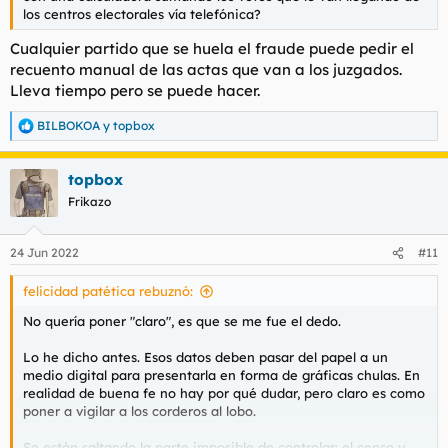
los centros electorales vía telefónica?
Cualquier partido que se huela el fraude puede pedir el
recuento manual de las actas que van a los juzgados.
Lleva tiempo pero se puede hacer.
BILBOKOA
y
topbox
R
e
a
topbox
c
c
Frikazo
i
o
n
24 Jun 2022
#11
e
s
felicidad patética rebuznó:
:
No quería poner "claro", es que se me fue el dedo.
Lo he dicho antes. Esos datos deben pasar del papel a un
medio digital para presentarla en forma de gráficas chulas. En
realidad de buena fe no hay por qué dudar, pero claro es como
poner a vigilar a los corderos al lobo.
Se están saltando la parte imposible de controlar: el censo y