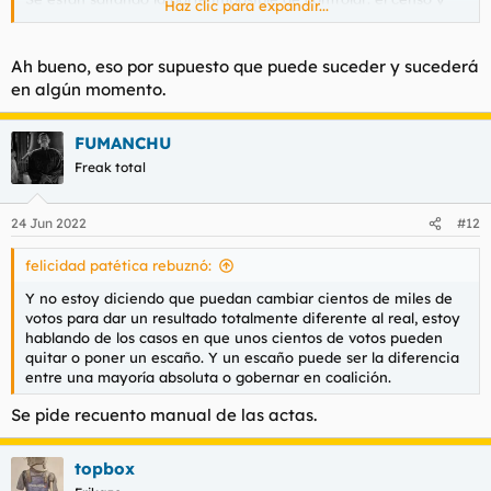
Haz clic para expandir...
van directamente a la raíz.
Y no estoy diciendo que puedan cambiar cientos de miles de
Ah bueno, eso por supuesto que puede suceder y sucederá
votos para dar un resultado totalmente diferente al real, estoy
en algún momento.
hablando de los casos en que unos cientos de votos pueden
quitar o poner un escaño. Y un escaño puede ser la diferencia
entre una mayoría absoluta o gobernar en coalición.
FUMANCHU
Freak total
24 Jun 2022
#12
felicidad patética rebuznó:
Y no estoy diciendo que puedan cambiar cientos de miles de
votos para dar un resultado totalmente diferente al real, estoy
hablando de los casos en que unos cientos de votos pueden
quitar o poner un escaño. Y un escaño puede ser la diferencia
entre una mayoría absoluta o gobernar en coalición.
Se pide recuento manual de las actas.
topbox