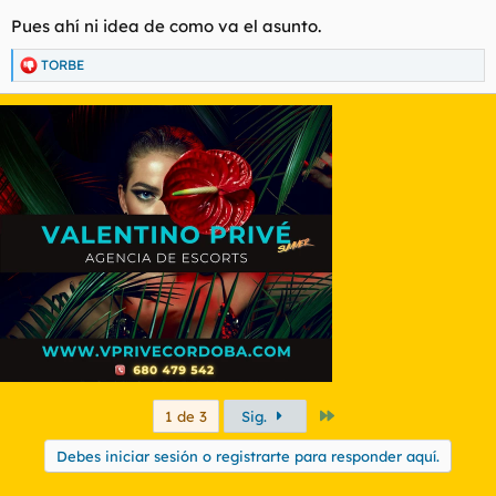
Pues ahí ni idea de como va el asunto.
TORBE
R
e
a
c
c
i
o
n
e
s
:
Último
1 de 3
Sig.
Debes iniciar sesión o registrarte para responder aquí.