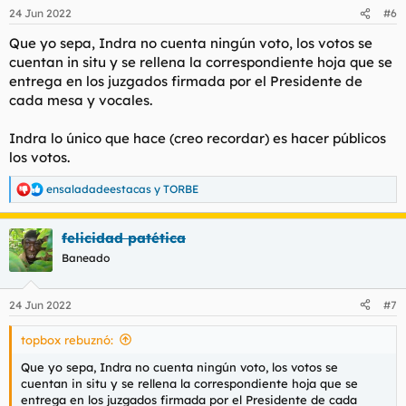
24 Jun 2022
#6
Que yo sepa, Indra no cuenta ningún voto, los votos se
cuentan in situ y se rellena la correspondiente hoja que se
entrega en los juzgados firmada por el Presidente de
cada mesa y vocales.
Indra lo único que hace (creo recordar) es hacer públicos
los votos.
ensaladadeestacas
y
TORBE
R
e
a
felicidad patética
c
c
Baneado
i
o
n
24 Jun 2022
#7
e
s
topbox rebuznó:
:
Que yo sepa, Indra no cuenta ningún voto, los votos se
cuentan in situ y se rellena la correspondiente hoja que se
entrega en los juzgados firmada por el Presidente de cada