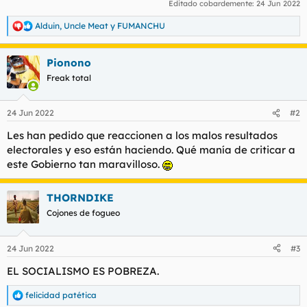
Editado cobardemente:
24 Jun 2022
Alduin
,
Uncle Meat
y
FUMANCHU
R
e
a
Pionono
c
c
Freak total
i
o
n
24 Jun 2022
#2
e
s
Les han pedido que reaccionen a los malos resultados
:
electorales y eso están haciendo. Qué manía de criticar a
este Gobierno tan maravilloso.
THORNDIKE
Cojones de fogueo
24 Jun 2022
#3
EL SOCIALISMO ES POBREZA.
felicidad patética
R