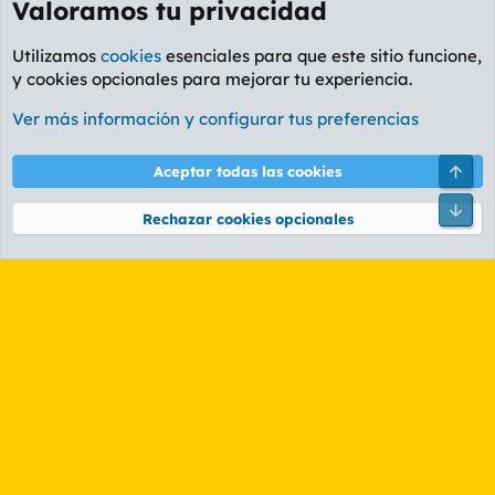
Valoramos tu privacidad
Utilizamos
cookies
esenciales para que este sitio funcione,
y cookies opcionales para mejorar tu experiencia.
Foro Política
Ver más información y configurar tus preferencias
Cookies
PL OLDSTYLE AMARILLO
Cambiar fuente
Español (ES)
Arri
Aceptar todas las cookies
Contáctanos
Términos y reglas
Política de privacidad
Ayuda
R
Pie
S
Rechazar cookies opcionales
S
®
Community platform by XenForo
© 2010-2026 XenForo Ltd.