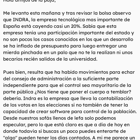
d
i
e
c
Me levanto esta mañana y tras revisar la bolsa observo
l
i
que INDRA, la empresa tecnológica mas importante de
t
o
e
España está cayendo casi un 20%. Sabía que esta
m
empresa tenía una participación importante del estado y
a
no son pocos los casos conocidos en los que un desarrollo
se ha inflado de presupuesto para luego entregar una
mierda pinchada en un palo que no te la realizan ni unos
becarios recién salidos de la universidad.
Pues bien, resulta que ha habido movimientos para echar
del consejo de administración a la suficiente parte
independiente para que el control sea mayoritario de la
parte pública ¿Nos tiene que poner el cuerpo a temblar?
debería. Indra es la empresa que lleva la contabilización
de los votos en las elecciones si no también de tener la
capacidad de crear software para control de la población.
Desde nuestros sofás llenos de lefa solo podemos
especular, pero lo que está claro es que a día de hoy en
donde todavía si buscas un poco puedes enterarte de
"algo" pueden tener los días contados. A mi me parece un