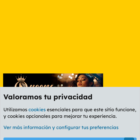
Valoramos tu privacidad
Utilizamos
cookies
esenciales para que este sitio funcione,
y cookies opcionales para mejorar tu experiencia.
Foro Informática y Videojuegos
Ver más información y configurar tus preferencias
Cookies
PL OLDSTYLE AMARILLO
Cambiar fuente
Español (ES)