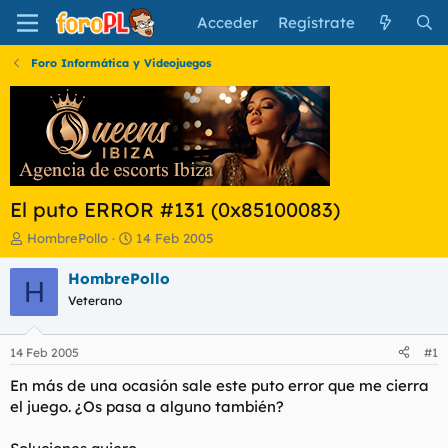
Acceder
Regístrate
Foro Informática y Videojuegos
El puto ERROR #131 (0x85100083)
I
F
HombrePollo
14 Feb 2005
n
e
i
c
HombrePollo
H
c
h
Veterano
i
a
a
d
d
e
14 Feb 2005
#1
o
i
r
n
En más de una ocasión sale este puto error que me cierra
d
i
el juego. ¿Os pasa a alguno también?
e
c
l
i