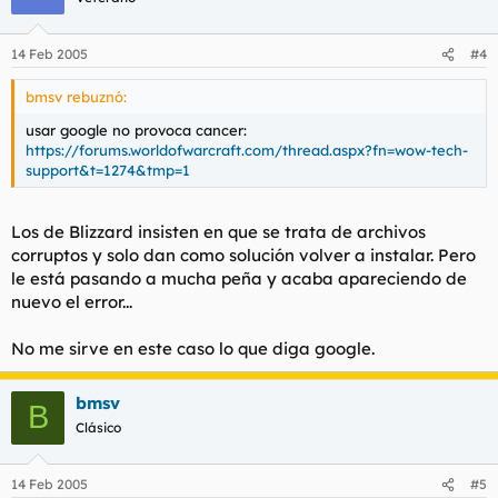
14 Feb 2005
#4
bmsv rebuznó:
usar google no provoca cancer:
https://forums.worldofwarcraft.com/thread.aspx?fn=wow-tech-
support&t=1274&tmp=1
Los de Blizzard insisten en que se trata de archivos
corruptos y solo dan como solución volver a instalar. Pero
le está pasando a mucha peña y acaba apareciendo de
nuevo el error...
No me sirve en este caso lo que diga google.
bmsv
B
Clásico
14 Feb 2005
#5