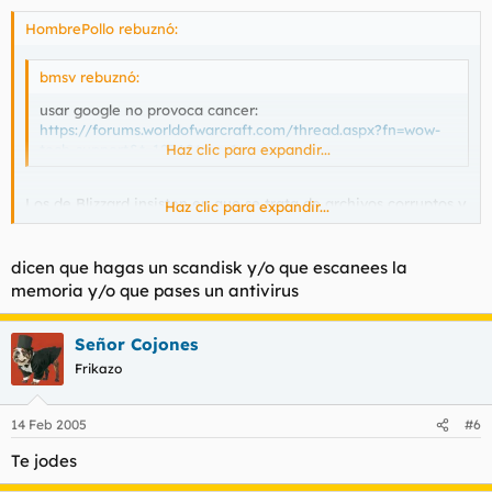
HombrePollo rebuznó:
bmsv rebuznó:
usar google no provoca cancer:
https://forums.worldofwarcraft.com/thread.aspx?fn=wow-
tech-support&t=1274&tmp=1
Haz clic para expandir...
Los de Blizzard insisten en que se trata de archivos corruptos y
Haz clic para expandir...
solo dan como solución volver a instalar. Pero le está pasando a
mucha peña y acaba apareciendo de nuevo el error...
dicen que hagas un scandisk y/o que escanees la
No me sirve en este caso lo que diga google.
memoria y/o que pases un antivirus
Señor Cojones
Frikazo
14 Feb 2005
#6
Te jodes