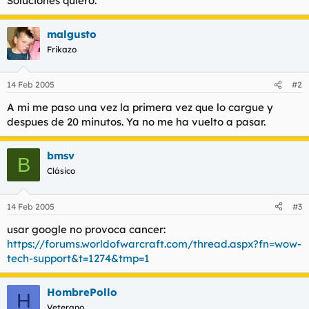
Soluciones quiero.
t
o
e
m
malgusto
a
Frikazo
14 Feb 2005
#2
A mi me paso una vez la primera vez que lo cargue y
despues de 20 minutos. Ya no me ha vuelto a pasar.
bmsv
B
Clásico
14 Feb 2005
#3
usar google no provoca cancer:
https://forums.worldofwarcraft.com/thread.aspx?fn=wow-
tech-support&t=1274&tmp=1
HombrePollo
H
Veterano