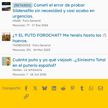
Cometí el error de probar
[RETARDS]
Sildenafilo sin necesidad y casi acabo en
urgencias.
HAdR
Foro General
Masunos
77
17 Ene 2026
¿Y EL PUTO FOROCHAT? Me tenéis hasta los
e
huevos.
r
THORNDIKE
Foro General
r
Masunos
291
24 Mar 2025
Cuánta puta y yo qué viejooh ..¿Siniestro Total
en el puterío español?
o
Hedon
La Whiskería
Masunos
7
18 Jun 2026
Facebook
X
Bluesky
LinkedIn
Reddit
Pinterest
Tumblr
WhatsA
Em
Compartir:
Enlace