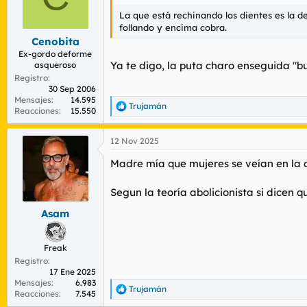
o
n
La que está rechinando los dientes es la de
e
follando y encima cobra.
s
Cenobita
:
Ex-gordo deforme
Ya te digo, la puta charo enseguida "bue
asqueroso
Registro
30 Sep 2006
Mensajes
14.595
Trujamán
R
Reacciones
15.550
e
a
12 Nov 2025
c
c
Madre mía que mujeres se veían en la c
i
o
n
Segun la teoría abolicionista si dicen 
e
s
Asam
:
Freak
Registro
17 Ene 2025
Mensajes
6.983
Trujamán
R
Reacciones
7.545
e