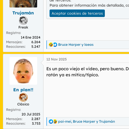
de terceros.
r
n
Para obtener información más detallada, c
d
i
Trujamán
e
c
Aceptar cookies de terceros
l
i
t
o
Freak
e
Registro
m
14 Ene 2024
a
Mensajes
6.264
Bruce Harper
y
laeas
R
Reacciones
5.247
e
a
12 Nov 2025
c
c
Es un poco viejo el video, pero bueno. D
i
o
ratón ya es mítico/típico.
n
e
s
En plan!!
:
Clásico
Registro
20 Jul 2025
Mensajes
2.287
pai-mei
,
Bruce Harper
y
Trujamán
R
Reacciones
3.753
e