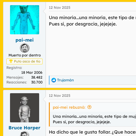
a
12 Nov 2025
c
c
Una minoría...una minoría, este tipo de
i
o
Pues sí, por desgracia, jejejeje.
n
e
s
pai-mei
:
Muerto por dentro
Puto asco de tío
Registro
18 Mar 2006
Mensajes
38.482
Trujamán
R
Reacciones
30.700
e
a
12 Nov 2025
c
c
i
pai-mei rebuznó:
o
n
Una minoría...una minoría, este tipo de muj
e
Pues sí, por desgracia, jejejeje.
s
Bruce Harper
:
Ha dicho que le gusta follar. ¿Que hac