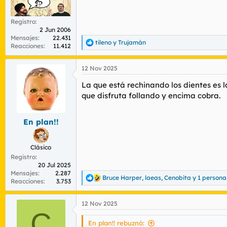
Registro
2 Jun 2006
Mensajes
22.431
tileno
y
Trujamán
R
Reacciones
11.412
e
a
12 Nov 2025
c
c
La que está rechinando los dientes es l
i
o
que disfruta follando y encima cobra.
n
e
s
En plan!!
:
Clásico
Registro
20 Jul 2025
Mensajes
2.287
Bruce Harper
,
laeas
,
Cenobita
y 1 person
R
Reacciones
3.753
e
a
12 Nov 2025
c
C
c
i
En plan!! rebuznó: