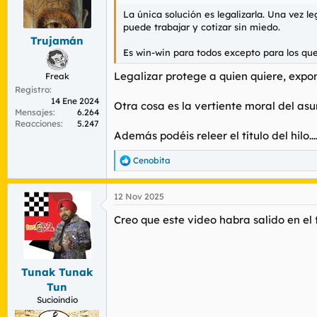
La única solución es legalizarla. Una vez l
puede trabajar y cotizar sin miedo.
Trujamán
Es win-win para todos excepto para los que
Legalizar protege a quien quiere, expo
Freak
Registro
14 Ene 2024
Otra cosa es la vertiente moral del as
Mensajes
6.264
Reacciones
5.247
Además podéis releer el título del hilo...
Cenobita
R
e
a
12 Nov 2025
c
c
Creo que este video habra salido en el
i
o
n
e
s
Tunak Tunak
:
Tun
Sucioindio