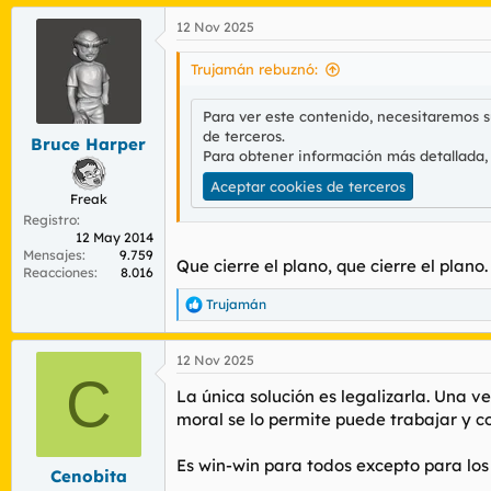
a
12 Nov 2025
c
c
i
Trujamán rebuznó:
o
n
Para ver este contenido, necesitaremos 
e
de terceros.
s
Bruce Harper
:
Para obtener información más detallada,
Aceptar cookies de terceros
Freak
Registro
12 May 2014
Mensajes
9.759
Que cierre el plano, que cierre el plano.
Reacciones
8.016
Trujamán
R
e
a
12 Nov 2025
c
C
c
La única solución es legalizarla. Una v
i
o
moral se lo permite puede trabajar y co
n
e
Es win-win para todos excepto para los
s
Cenobita
: