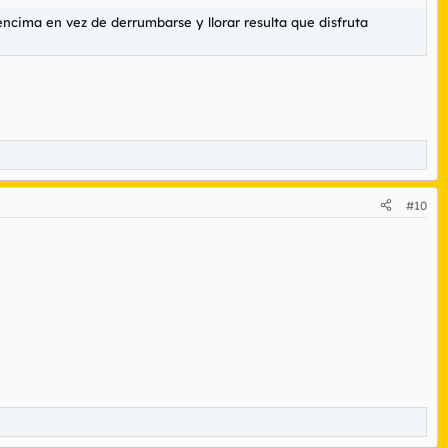
 encima en vez de derrumbarse y llorar resulta que disfruta
#10