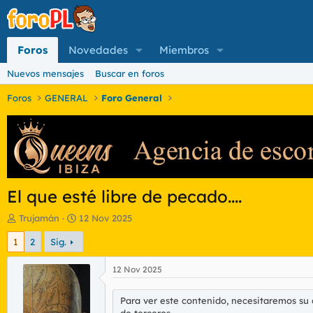
Foros
Novedades
Miembros
Nuevos mensajes
Buscar en foros
Foros
GENERAL
Foro General
El que esté libre de pecado....
I
F
Trujamán
12 Nov 2025
n
e
1
2
Sig.
i
c
c
h
i
a
12 Nov 2025
a
d
d
e
Para ver este contenido, necesitaremos su
o
i