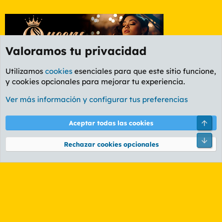
Valoramos tu privacidad
Utilizamos
cookies
esenciales para que este sitio funcione,
y cookies opcionales para mejorar tu experiencia.
Foro General
Ver más información y configurar tus preferencias
Cookies
PL OLDSTYLE AMARILLO
Cambiar fuente
Español (ES)
Arri
Aceptar todas las cookies
Contáctanos
Términos y reglas
Política de privacidad
Ayuda
R
Pie
S
Rechazar cookies opcionales
S
®
Community platform by XenForo
© 2010-2026 XenForo Ltd.