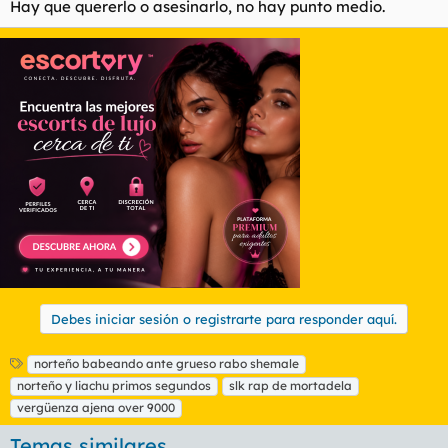
Hay que quererlo o asesinarlo, no hay punto medio.
Debes iniciar sesión o registrarte para responder aquí.
E
norteño babeando ante grueso rabo shemale
t
norteño y liachu primos segundos
slk rap de mortadela
i
vergüenza ajena over 9000
q
u
Temas similares