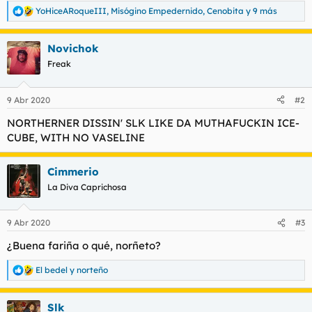
YoHiceARoqueIII
,
Misógino Empedernido
,
Cenobita
y 9 más
R
e
a
Novichok
c
c
Freak
i
o
n
9 Abr 2020
#2
e
s
NORTHERNER DISSIN' SLK LIKE DA MUTHAFUCKIN ICE-
:
CUBE, WITH NO VASELINE
Cimmerio
La Diva Caprichosa
9 Abr 2020
#3
¿Buena fariña o qué, norñeto?
El bedel
y
norteño
R
e
a
Slk
c