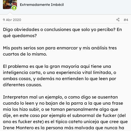
c
Extremadamente Imbécil
i
o
n
9 Abr 2020
#4
e
s
Digo obviedades o conclusiones que solo yo percibo? En
:
qué quedamos?
Mis posts serios son para enmarcar y mis análisis tres
cuartos de lo mismo.
El problema es que la gran mayoría aquí tiene una
inteligencia corta, o una experiencia vital limitada, o
ambas cosas, y además no entienden lo que leen por
diferentes causas.
Interpretan mal un ejemplo, o como digo se ausentan
cuando lo leen y no bajan de la parra a la que una frase
mia los hizo subir, o se toman personalmente algo que
dije, en este caso por ejemplo el subnormal de fucker (del
ano es fucker este) es el típico cateto uniceja que cree que
Irene Montero es la persona más malvada que nunca ha