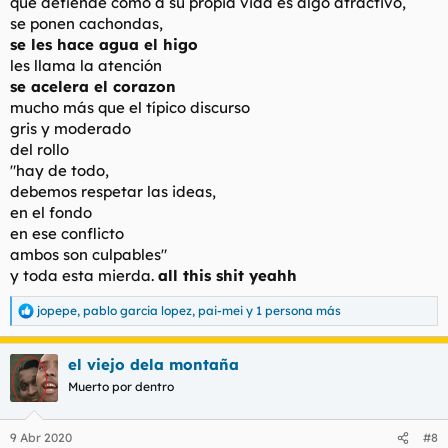
que defiende como a su propia vida es algo atractivo,
se ponen cachondas,
se les hace agua el higo
les llama la atención
se acelera el corazon
mucho más que el típico discurso
gris y moderado
del rollo
"hay de todo,
debemos respetar las ideas,
en el fondo
en ese conflicto
ambos son culpables"
y toda esta mierda.
all this shit yeahh
jopepe
,
pablo garcia lopez
,
pai-mei
y 1 persona más
R
e
a
el viejo dela montaña
c
c
Muerto por dentro
i
o
n
9 Abr 2020
#8
e