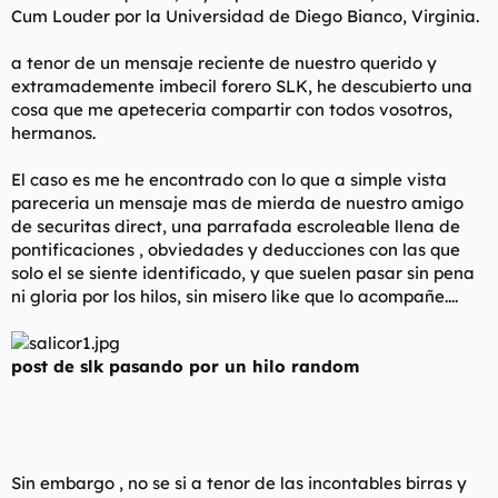
d
i
Cum Louder por la Universidad de Diego Bianco, Virginia.
e
c
l
i
a tenor de un mensaje reciente de nuestro querido y
t
o
extramademente imbecil forero SLK, he descubierto una
e
cosa que me apeteceria compartir con todos vosotros,
m
a
hermanos.
El caso es me he encontrado con lo que a simple vista
pareceria un mensaje mas de mierda de nuestro amigo
de securitas direct, una parrafada escroleable llena de
pontificaciones , obviedades y deducciones con las que
solo el se siente identificado, y que suelen pasar sin pena
ni gloria por los hilos, sin misero like que lo acompañe....
post de slk pasando por un hilo random
Sin embargo , no se si a tenor de las incontables birras y