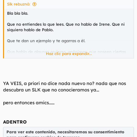
Slk rebuznó:
Bla bla bla.
Que no entiendes lo que lees. Que no hablo de Irene. Que ni
siquiera hablo de Pablo.
Que te dan un ejemplo y te agarras a él.
Que hablo de algunas mujeres, anónimas, que poseen ciertas
Haz clic para expandir...
inquietudes, y hablo de hombres, también anónimos, que son
apasionados y radicales e impetuosos para con sus ideas, y la
relación que fluye entre ambos polos.
Subnormalidades dice. En un solo día yo consigo reflexiones
YA VEIS, a priori no dice nada nuevo no? nada que nos
que tú no podrías lograr en cien vidas. En el 5% de mis
descubra un SLK que no conocieramos ya...
mensajes yo estampo ideas y entiendo y descifro y explico y
analizo más que lo que tú podrías hacer nunca, que no
entiendes ni lo más elemental de un post que se lee en un
pero entonces amics......
minuto.
Que te hablan del Amazonas y tú te perderias en el microbio
ADENTRO
que hay en las heces de una oruga que habita una planta
perdida en la selva. Que eres un subnormal profundo y no
Para ver este contenido, necesitaremos su consentimiento
tienes nivel para debatir conmigo nada ni para comprender.