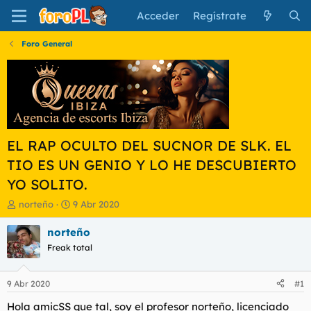
Acceder
Regístrate
Foro General
EL RAP OCULTO DEL SUCNOR DE SLK. EL
TIO ES UN GENIO Y LO HE DESCUBIERTO
YO SOLITO.
I
F
norteño
9 Abr 2020
n
e
i
c
norteño
c
h
Freak total
i
a
a
d
d
e
9 Abr 2020
#1
o
i
r
n
Hola amicSS que tal, soy el profesor norteño, licenciado