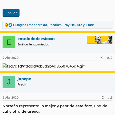
Spoiler
Misógino Empedernido
,
Rhodium
,
Troy McClure
y 2 más
R
e
a
ensaladadeestacas
c
E
c
Emiliou tengo miedou
i
o
n
9 Abr 2020
#12
e
s
:
jopepe
J
Freak
9 Abr 2020
#13
Norteño representa lo mejor y peor de este foro, una de
cal y otra de arena.