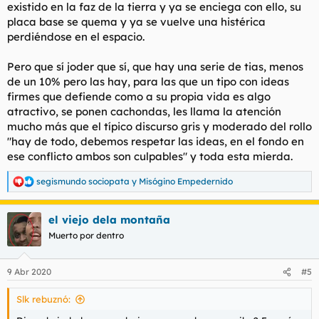
existido en la faz de la tierra y ya se enciega con ello, su
placa base se quema y ya se vuelve una histérica
perdiéndose en el espacio.
Pero que sí joder que sí, que hay una serie de tias, menos
de un 10% pero las hay, para las que un tipo con ideas
firmes que defiende como a su propia vida es algo
atractivo, se ponen cachondas, les llama la atención
mucho más que el típico discurso gris y moderado del rollo
"hay de todo, debemos respetar las ideas, en el fondo en
ese conflicto ambos son culpables" y toda esta mierda.
segismundo sociopata
y
Misógino Empedernido
R
e
a
el viejo dela montaña
c
c
Muerto por dentro
i
o
n
9 Abr 2020
#5
e
s
Slk rebuznó:
: