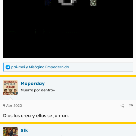
pai-mei
y
Misógino Empedernido
R
e
a
Moporday
c
c
Muerto por dentro+
i
o
n
9 Abr 2020
#9
e
s
Dios los crea y ellos se juntan.
:
Slk