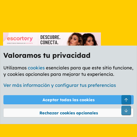
Valoramos tu privacidad
Utilizamos
cookies
esenciales para que este sitio funcione,
y cookies opcionales para mejorar tu experiencia.
Foro General
Ver más información y configurar tus preferencias
Cookies
PL OLDSTYLE AMARILLO
Cambiar fuente
Español (ES)
Arri
Aceptar todas las cookies
Contáctanos
Términos y reglas
Política de privacidad
Ayuda
R
Pie
S
Rechazar cookies opcionales
S
®
Community platform by XenForo
© 2010-2026 XenForo Ltd.