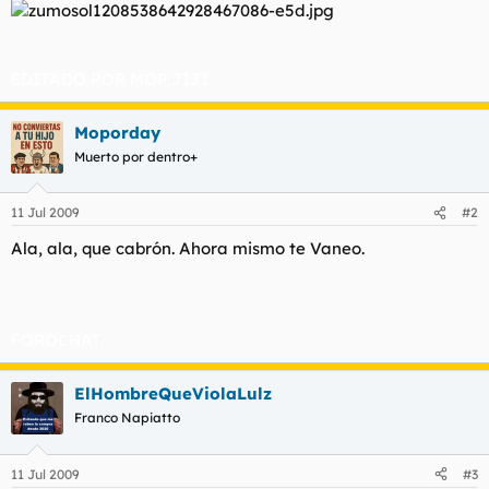
l
i
t
o
e
m
EDITADO POR MOP,JIJI
a
Moporday
Muerto por dentro+
11 Jul 2009
#2
Ala, ala, que cabrón. Ahora mismo te Vaneo.
FOROCHAT
ElHombreQueViolaLulz
Franco Napiatto
11 Jul 2009
#3