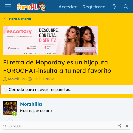
Acceder
Regístrate
Foro General
El retra de Moporday es un hijoputa.
FOROCHAT-insulta a tu nerd favorito
I
F
Morzhilla
11 Jul 2009
n
e
Cerrado para nuevas respuestas.
i
c
c
h
i
a
Morzhilla
a
d
d
Muerto por dentro
e
o
i
r
n
11 Jul 2009
#1
d
i
e
c