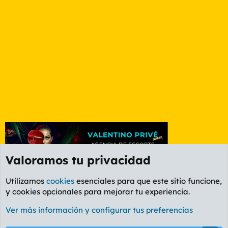
Valoramos tu privacidad
Utilizamos
cookies
esenciales para que este sitio funcione,
y cookies opcionales para mejorar tu experiencia.
Foro General
Ver más información y configurar tus preferencias
Cookies
PL OLDSTYLE AMARILLO
Cambiar fuente
Español (ES)