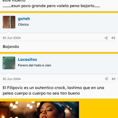
este videito
t
o
...........esun poco grande pero valela pena bajarlo.......
e
m
a
gotah
Clásico
30 Jun 2004
#2
Bajando
Lacasitos
Forero del todo a cien
30 Jun 2004
#3
El Filipovic es un autentico crack, lastima que en una
pelea cuerpo a cuerpo no sea tan bueno