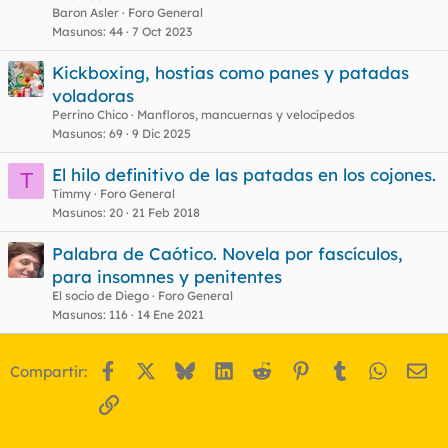
Baron Asler
Foro General
Masunos
44
7 Oct 2023
Kickboxing, hostias como panes y patadas
voladoras
Perrino Chico
Manfloros, mancuernas y velocípedos
Masunos
69
9 Dic 2025
El hilo definitivo de las patadas en los cojones.
T
Timmy
Foro General
Masunos
20
21 Feb 2018
Palabra de Caótico. Novela por fascículos,
para insomnes y penitentes
El socio de Diego
Foro General
Masunos
116
14 Ene 2021
Facebook
X
Bluesky
LinkedIn
Reddit
Pinterest
Tumblr
WhatsA
Em
Compartir:
Enlace