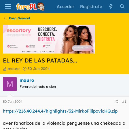
Acceder
Regístrate
Foro General
EL REY DE LAS PATADAS...
I
F
mauro
30 Jun 2004
n
e
i
c
mauro
M
c
h
Forero del todo a cien
i
a
a
d
d
e
30 Jun 2004
#1
o
i
r
n
https://216.40.244.4/highlights/32-MirkoFilipovicHQ.zip
d
i
e
c
aver fanaticos de la violencia penguense una chekeada a
l
i