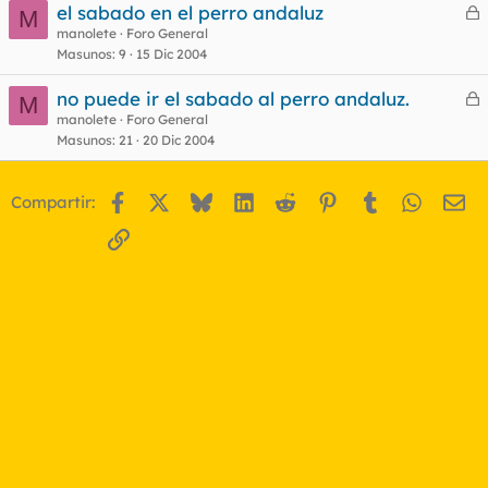
el sabado en el perro andaluz
M
e
manolete
Foro General
Masunos
9
15 Dic 2004
r
r
no puede ir el sabado al perro andaluz.
M
e
manolete
Foro General
Masunos
21
20 Dic 2004
r
o
r
Facebook
X
Bluesky
LinkedIn
Reddit
Pinterest
Tumblr
WhatsA
Em
Compartir:
o
Enlace