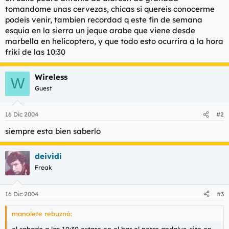
t
o
tomandome unas cervezas, chicas si quereis conocerme
e
podeis venir, tambien recordad q este fin de semana
m
esquia en la sierra un jeque arabe que viene desde
a
marbella en helicoptero, y que todo esto ocurrira a la hora
friki de las 10:30
Wireless
W
Guest
16 Dic 2004
#2
siempre esta bien saberlo
deividi
Freak
16 Dic 2004
#3
manolete rebuznó:
el sabado a las 10:30 estare en el bar el perro andaluz, sito en