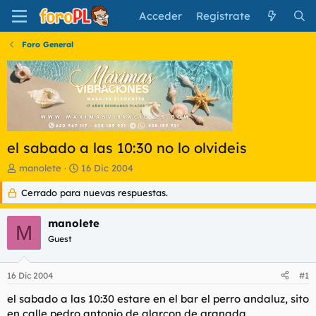
Acceder
Regístrate
Foro General
el sabado a las 10:30 no lo olvideis
I
F
manolete
16 Dic 2004
n
e
Cerrado para nuevas respuestas.
i
c
c
h
i
a
manolete
M
a
d
Guest
d
e
o
i
r
n
16 Dic 2004
#1
d
i
e
c
el sabado a las 10:30 estare en el bar el perro andaluz, sito
l
i
en calle pedro antonio de alarcon de granada