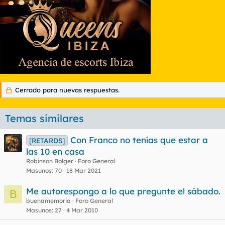
Cerrado para nuevas respuestas.
Temas similares
Con Franco no tenías que estar a
[RETARDS]
las 10 en casa
Robinson Bolger
Foro General
Masunos
70
18 Mar 2021
Me autorespongo a lo que pregunte el sábado.
B
buenamemoria
Foro General
Masunos
27
4 Mar 2010