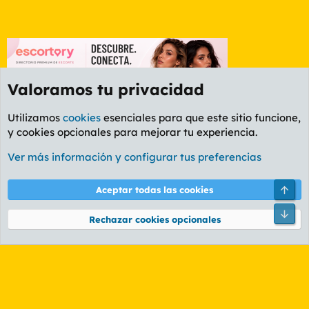
Valoramos tu privacidad
Utilizamos
cookies
esenciales para que este sitio funcione,
y cookies opcionales para mejorar tu experiencia.
Foro General
Ver más información y configurar tus preferencias
Cookies
PL OLDSTYLE AMARILLO
Cambiar fuente
Español (ES)
Arri
Aceptar todas las cookies
Contáctanos
Términos y reglas
Política de privacidad
Ayuda
R
Pie
S
Rechazar cookies opcionales
S
®
Community platform by XenForo
© 2010-2026 XenForo Ltd.