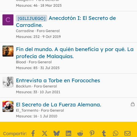
Masunos
46
18 Mar 2025
Anecdotón I: El Secreto de
[GILIJUEGO]
C
Carradine.
Carradine
Foro General
Masunos
252
9 Oct 2019
Fin del mundo. A quién beneficia y por qué. La
profecía de Malaquías.
Blood
Foro General
Masunos
85
31 Jul 2025
Entrevista a Torbe en Forocoches
Backlum
Foro General
Masunos
33
10 Jun 2021
El Secreto de La Fuerza Alemana.
e
El_Tormento
Foro General
Masunos
16
1 Jul 2010
r
r
Facebook
X
Bluesky
LinkedIn
Reddit
Pinterest
Tumblr
WhatsA
Em
Compartir: