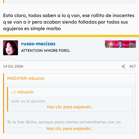
Esta claro, todas saben a lo q van, ese rollito de inocentes
q se van a ir pero acaban siendo folladas por todos sus
agujeros es simple morbo
rusas-macizas
ATTENTION WHORE FORIL
14 Dic 2006
#17
MADXTAR rebuznó:
:-/ rebuznó:
este es el secreto
Haz clic para expandir...
Tu lo has dicho, aunque para ciertas universitarias con un
aprobado les vale... alguien vio los videos del joputa profesor
Haz clic para expandir...
portugues que le petaba el culete a las alumnas y muchas no
querian pero acaban pasando por el aro... o dejandose pasar