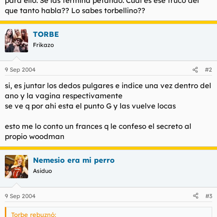
para ello. Se las termina petando. Cual es ese truco del
t
o
que tanto habla?? Lo sabes torbellino??
e
m
a
TORBE
Frikazo
9 Sep 2004
#2
si, es juntar los dedos pulgares e indice una vez dentro del
ano y la vagina respectivamente
se ve q por ahi esta el punto G y las vuelve locas
esto me lo conto un frances q le confeso el secreto al
propio woodman
Nemesio era mi perro
Asiduo
9 Sep 2004
#3
Torbe rebuznó: