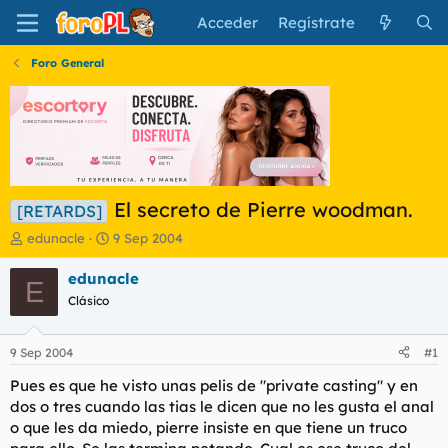
Acceder
Regístrate
Foro General
El secreto de Pierre woodman.
[RETARDS]
I
F
edunacle
9 Sep 2004
n
e
i
c
edunacle
E
c
h
Clásico
i
a
a
d
d
e
9 Sep 2004
#1
o
i
r
n
Pues es que he visto unas pelis de "private casting" y en
d
i
dos o tres cuando las tias le dicen que no les gusta el anal
e
c
o que les da miedo, pierre insiste en que tiene un truco
l
i