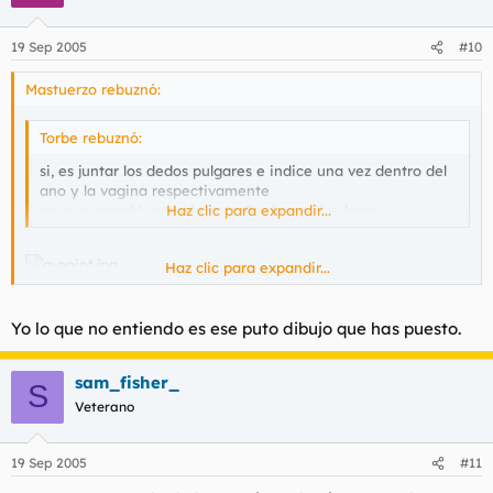
19 Sep 2005
#10
Mastuerzo rebuznó:
Torbe rebuznó:
si, es juntar los dedos pulgares e indice una vez dentro del
ano y la vagina respectivamente
se ve q por ahi esta el punto G y las vuelve locas
Haz clic para expandir...
Haz clic para expandir...
Interesante teoría, pero supuestamente el punto G se localiza
en la cara anterior de la vagina, y si juntas los dos dedos una
Yo lo que no entiendo es ese puto dibujo que has puesto.
vez dentro de ano y vagina, estarías presionando la cara
posterior de ésta, no la anterior. ¿Cómo es posible estimular así
sam_fisher_
el punto G? A ver si nos lo puedes explicar con más detalle, por
S
favor.
Veterano
19 Sep 2005
#11