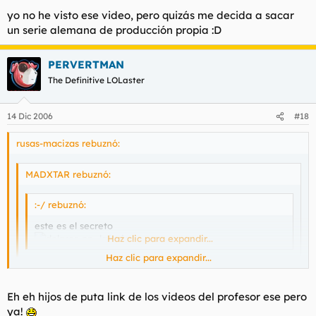
por el aro mejor dicho?... wenisimo, y lo mejor real 100%.
yo no he visto ese video, pero quizás me decida a sacar
un serie alemana de producción propia :D
PERVERTMAN
The Definitive LOLaster
14 Dic 2006
#18
rusas-macizas rebuznó:
MADXTAR rebuznó:
:-/ rebuznó:
este es el secreto
Haz clic para expandir...
Haz clic para expandir...
Tu lo has dicho, aunque para ciertas universitarias con un
aprobado les vale... alguien vio los videos del joputa
Haz clic para expandir...
Eh eh hijos de puta link de los videos del profesor ese pero
profesor portugues que le petaba el culete a las alumnas y
ya!
muchas no querian pero acaban pasando por el aro... o