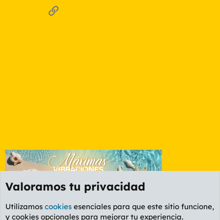
o
Enlace
Valoramos tu privacidad
Utilizamos
cookies
esenciales para que este sitio funcione,
y cookies opcionales para mejorar tu experiencia.
Foro General