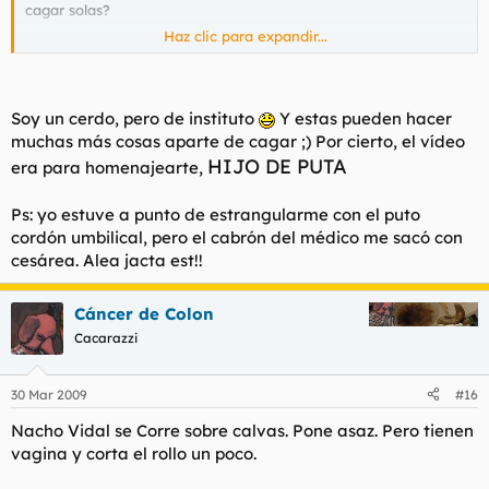
cagar solas?
Haz clic para expandir...
A mí, en la guardería, me limpiaba el culo una profesora.
Aprendí amor. La muy cachondilla nos prometía para que nos
acabasemos la putrefacta sopa enseñarnos el culo cuando
viese todos los platos limpios. Y lo hacía. Gracias a esta
Soy un cerdo, pero de instituto
Y estas pueden hacer
educación he salido un buen foroero. Heterosexual.
muchas más cosas aparte de cagar ;) Por cierto, el vídeo
Yollereyhihu.
HIJO DE PUTA
era para homenajearte,
Una vez un hijo de puta me quiso ahogar en una de esas
piscinas de plástico que teníamos, pero lol me ama y sobreviví.
Ps: yo estuve a punto de estrangularme con el puto
cordón umbilical, pero el cabrón del médico me sacó con
cesárea. Alea jacta est!!
Cáncer de Colon
Cacarazzi
30 Mar 2009
#16
Nacho Vidal se Corre sobre calvas. Pone asaz. Pero tienen
vagina y corta el rollo un poco.