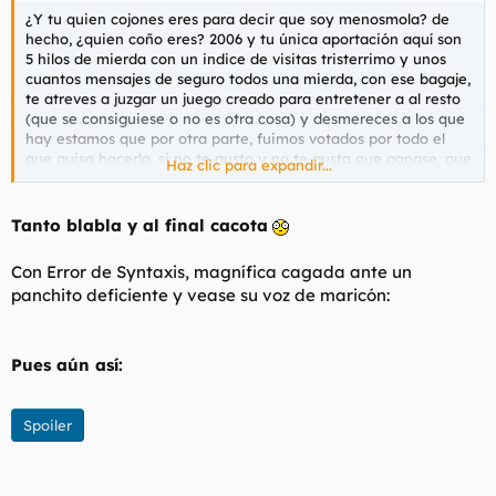
¿Y tu quien cojones eres para decir que soy menosmola? de
hecho, ¿quien coño eres? 2006 y tu única aportación aquí son
5 hilos de mierda con un indice de visitas tristerrimo y unos
cuantos mensajes de seguro todos una mierda, con ese bagaje,
te atreves a juzgar un juego creado para entretener a al resto
(que se consiguiese o no es otra cosa) y desmereces a los que
hay estamos que por otra parte, fuimos votados por todo el
que quiso hacerlo, si no te gusto y no te gusta que ganase, que
Haz clic para expandir...
te jodan, porque la opinión de un ser triste como tú me
importa una mierda
(y probablemente al resto también)
.
Tanto blabla y al final cacota
Con Error de Syntaxis, magnífica cagada ante un
panchito deficiente y vease su voz de maricón:
Pues aún así:
Spoiler