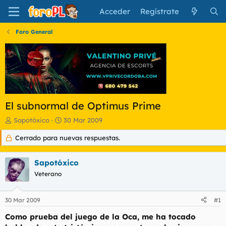
Acceder
Regístrate
Foro General
El subnormal de Optimus Prime
I
F
Sapotóxico
30 Mar 2009
n
e
Cerrado para nuevas respuestas.
i
c
c
h
i
a
Sapotóxico
a
d
d
Veterano
e
o
i
r
n
30 Mar 2009
#1
d
i
e
c
Como prueba del juego de la Oca, me ha tocado
l
i