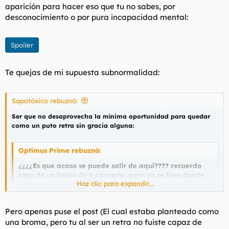
aparición para hacer eso que tu no sabes, por
desconocimiento o por pura incapacidad mental:
Spoiler
Te quejas de mi supuesta subnormalidad:
Sapotóxico rebuznó:
Ser que no desaprovecha la mínima oportunidad para quedar
como un puto retra sin gracia alguna:
Optimus Prime rebuznó:
¿¿¿¿Es que acaso se puede salir de aquí???? recuerdo
algo de un botón de a cascarla, pero no se bien donde
Haz clic para expandir...
anda.....
Haz clic para expandir...
AJUAJA JIAJA JUAJA JAAJA.
:93
Pero apenas puse el post (El cual estaba planteado como
una broma, pero tu al ser un retra no fuiste capaz de