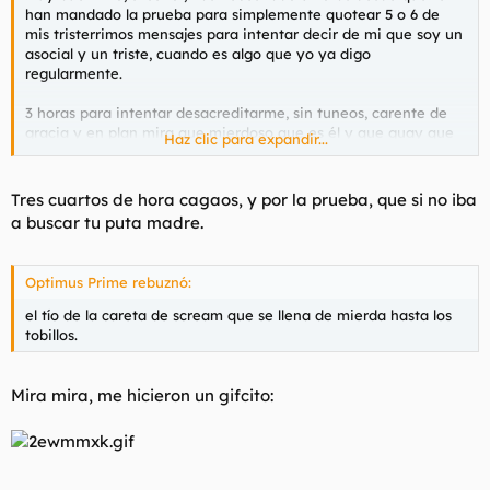
han mandado la prueba para simplemente quotear 5 o 6 de
mis tristerrimos mensajes para intentar decir de mi que soy un
asocial y un triste, cuando es algo que yo ya digo
regularmente.
3 horas para intentar desacreditarme, sin tuneos, carente de
gracia y en plan mira que mierdoso que es él y que guay que
Haz clic para expandir...
soy yo,
Tres cuartos de hora cagaos, y por la prueba, que si no iba
a buscar tu puta madre.
Optimus Prime rebuznó:
el tío de la careta de scream que se llena de mierda hasta los
tobillos.
Mira mira, me hicieron un gifcito: