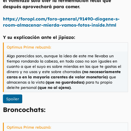
el vomitazo solo oler la fermentación fecal que
después aprovechará para comer.
https://foropl.com/foro-general/91490-diogene-s-
room-almacenar-mierda-vamos-fotos-inside.html
Y su explicación ante el jipiazo:
Optimus Prime rebuznó:
Algo parecidos son, aunque la idea de este me llevaba un
tiempo rondando la cabeza, en todo caso no son iguales en
cuanto a que el suyo es sobre mierdas en las que te gastas el
dinero y no usas y este sobre chorradas
(no necesariamente
caras o en la mayoría carentes de valor monetario)
que
almacenas a la vista
(que no guardadas)
para tu propio
deleite personal
(que no al ajeno)
.
Spoiler
Broncochats:
Optimus Prime rebuznó: