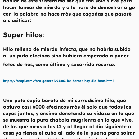
hablar de este tristérrimo ser que tan solo sirve para
t
o
hacer tuneos de mierda y a la hora de demostrar algo
e
m
con la palabra no hace más que cagadas que pasaré
a
a clasificar:
Super hilos:
Hilo relleno de mierda infecta, que no habría subido
ni un puto efecinco sino hubiera empezado a poner
fotos de tías, como último y socorrido recurso.
https://foropl.com/foro-general/91883-los-heroes-hoy-dia-fotos.html
Una puta copia barata de mi curradísimo hilo, que
obtuvo casi 6000 efecincos más él solo que todos los
suyos juntos, y encima denotando su vidaza en la que
se muestra la puta chabola mugrienta en la que vive,
de las que meas a las 12 y al llegar al día siguiente a
casa ya tienes el cubo al lado de la puerta para soltar