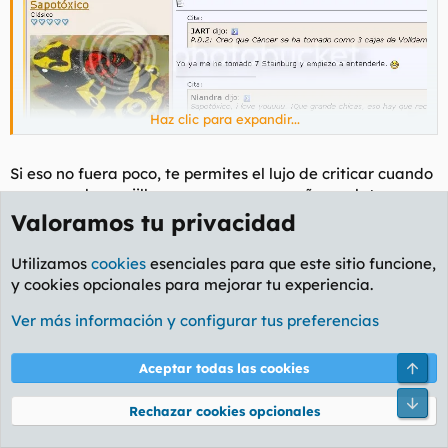
Haz clic para expandir...
Si eso no fuera poco, te permites el lujo de criticar cuando
eres un pobre pajillero que se compra coños en lata.
Valoramos tu privacidad
Sapotóxico rebuznó:
Utilizamos
cookies
esenciales para que este sitio funcione,
Te vendo un coño en lata por treinta leuros lo tomas o lo dejas.
y cookies opcionales para mejorar tu experiencia.
Ver más información y configurar tus preferencias
Dices que soy un llorón por pedir tirar, más o menos lo que
Arri
Aceptar todas las cookies
haces tu en este post.
Pie
Rechazar cookies opcionales
Sapotóxico rebuznó: