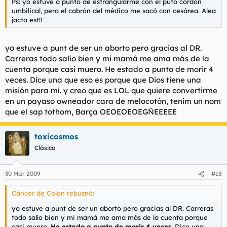
Ps: yo estuve a punto de estrangularme con el puto cordón
umbilical, pero el cabrón del médico me sacó con cesárea. Alea
jacta est!!
yo estuve a punt de ser un aborto pero gracias al DR.
Carreras todo salío bien y mi mamá me ama más de la
cuenta porque casi muero. He estado a punto de morir 4
veces. Dice una que eso es porque que Dios tiene una
misión para mí. y creo que es LOL que quiere convertirme
en un payaso owneador cara de melocotón, tenim un nom
que el sap tothom, Barça OEOEOEOEGÑEEEEE
toxicosmos
Clásico
30 Mar 2009
#18
Cáncer de Colon rebuznó:
yo estuve a punt de ser un aborto pero gracias al DR. Carreras
todo salío bien y mi mamá me ama más de la cuenta porque
casi muero.
He estado a punto de morir 4 veces
. Dice una