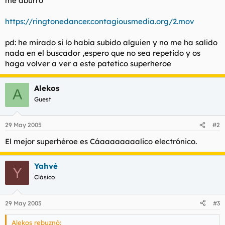
me aburro
t
o
e
https://ringtonedancer.contagiousmedia.org/2.mov
m
a
pd: he mirado si lo habia subido alguien y no me ha salido
nada en el buscador ,espero que no sea repetido y os
haga volver a ver a este patetico superheroe
Alekos
A
Guest
29 May 2005
#2
El mejor superhéroe es Cáaaaaaaaalico electrónico.
Yahvé
Y
Clásico
29 May 2005
#3
Alekos rebuznó: