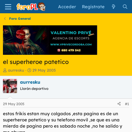
Acceder
Regístrate
Foro General
el superheroe patetico
I
F
aurresku
29 May 2005
n
e
i
c
aurresku
c
h
Llorón deportivo
i
a
a
d
d
e
29 May 2005
#1
o
i
r
n
estos frikis estan muy colgados ,esta pagina es de un
d
i
superheroe patetico y su telefono movil ,se que es una
e
c
mierda de pagina pero es sabado noche ,no he salido y
l
i