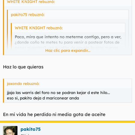
WHITE KNIGHT rebuznó:
pakito75 rebuznó:
WHITE KNIGHT rebuznó:
Paco, mira que intento no meterme contigo, pero a ver,
¿donde coño te metes tu para venir a postear fotos de
penes gigantes? ¿en tu afán de gayolo buscas nuevas
Haz clic para expandir...
experiencias? eres un revolucionario, gayolo.
Haz clic para expandir...
Haz clic para expandir...
Haz lo que quieras
No te hagas el macho, que seguro que se te hace la boca
agua de ver estas fotos
Dime donde me hago el macho en el anterior post y dejaré de
jaxondo rebuznó:
llamarte gayolo. Pero como no lo demuestres, te voy a hacer la
vida imposible.
jjaja las warris del foro no se podran kejar d este hilo...
eso si, pakito deja d mariconear anda
En mi vida he perdido ni media gota de aceite
pakito75