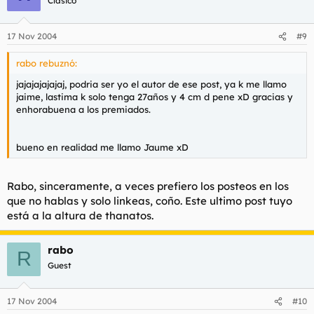
Clásico
17 Nov 2004
#9
rabo rebuznó:
jajajajajajaj, podria ser yo el autor de ese post, ya k me llamo
jaime, lastima k solo tenga 27años y 4 cm d pene xD gracias y
enhorabuena a los premiados.
bueno en realidad me llamo Jaume xD
Rabo, sinceramente, a veces prefiero los posteos en los
que no hablas y solo linkeas, coño. Este ultimo post tuyo
está a la altura de thanatos.
rabo
R
Guest
17 Nov 2004
#10