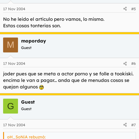
17 Nov 2004
#5
No he leido el articulo pero vamos, lo mismo.
Estas cosas tonterias son.
moporday
M
Guest
17 Nov 2004
#6
joder pues que se meta a actor porno y se folle a tookiski.
encima le van a pagar... anda que de menudas cosas se
quejan algunos
Guest
G
Guest
17 Nov 2004
#7
oH_SoNiA rebuznó: