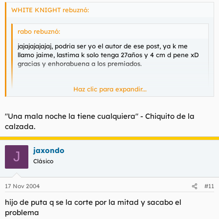
WHITE KNIGHT rebuznó:
rabo rebuznó:
jajajajajajaj, podria ser yo el autor de ese post, ya k me
llamo jaime, lastima k solo tenga 27años y 4 cm d pene xD
gracias y enhorabuena a los premiados.
Haz clic para expandir...
bueno en realidad me llamo Jaume xD
Haz clic para expandir...
Rabo, sinceramente, a veces prefiero los posteos en los que no
"Una mala noche la tiene cualquiera" - Chiquito de la
hablas y solo linkeas, coño. Este ultimo post tuyo está a la
calzada.
altura de thanatos.
jaxondo
J
Clásico
17 Nov 2004
#11
hijo de puta q se la corte por la mitad y sacabo el
problema