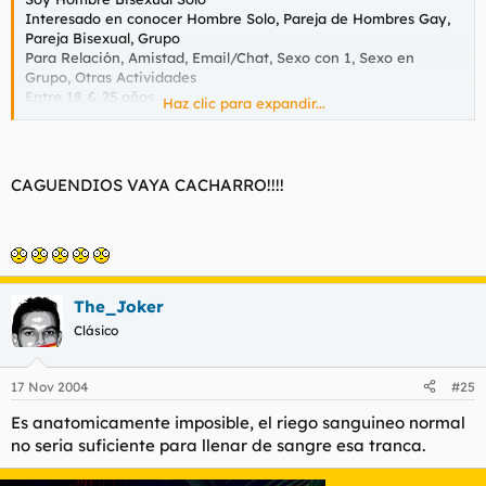
Interesado en conocer Hombre Solo, Pareja de Hombres Gay,
Pareja Bisexual, Grupo
Para Relación, Amistad, Email/Chat, Sexo con 1, Sexo en
Grupo, Otras Actividades
Entre 18 & 25 años
Haz clic para expandir...
Información personal
Profesión
CAGUENDIOS VAYA CACHARRO!!!!
Aries
Altura 6' 4" (193 cm)
Tipo de Cuerpo Delgado
Raza Raza mixta
Pelo Castaño
Ojos Marrones
The_Joker
Estilo de ropa Deportivo
Fuera del armario No
Clásico
Tamaño del pene Muy Grande
Circuncidado/No Circuncidado Circuncidado
17 Nov 2004
#25
Velludo No/Poco
Orientación Gay
Es anatomicamente imposible, el riego sanguineo normal
Fuma No
no seria suficiente para llenar de sangre esa tranca.
Bebe No
Drogas Nunca