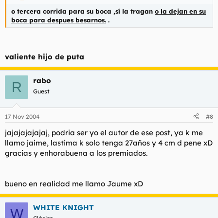
o tercera corrida para su boca ,sí la tragan
o la dejan en su
boca para despues besarnos.
.
valiente hijo de puta
rabo
R
Guest
17 Nov 2004
#8
jajajajajajaj, podria ser yo el autor de ese post, ya k me
llamo jaime, lastima k solo tenga 27años y 4 cm d pene xD
gracias y enhorabuena a los premiados.
bueno en realidad me llamo Jaume xD
WHITE KNIGHT
W