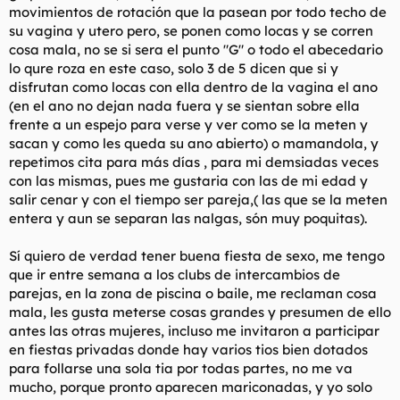
movimientos de rotación que la pasean por todo techo de
su vagina y utero pero, se ponen como locas y se corren
cosa mala, no se si sera el punto "G" o todo el abecedario
lo qure roza en este caso, solo 3 de 5 dicen que si y
disfrutan como locas con ella dentro de la vagina el ano
(en el ano no dejan nada fuera y se sientan sobre ella
frente a un espejo para verse y ver como se la meten y
sacan y como les queda su ano abierto) o mamandola, y
repetimos cita para más días , para mi demsiadas veces
con las mismas, pues me gustaria con las de mi edad y
salir cenar y con el tiempo ser pareja,( las que se la meten
entera y aun se separan las nalgas, són muy poquitas).
Sí quiero de verdad tener buena fiesta de sexo, me tengo
que ir entre semana a los clubs de intercambios de
parejas, en la zona de piscina o baile, me reclaman cosa
mala, les gusta meterse cosas grandes y presumen de ello
antes las otras mujeres, incluso me invitaron a participar
en fiestas privadas donde hay varios tios bien dotados
para follarse una sola tia por todas partes, no me va
mucho, porque pronto aparecen mariconadas, y yo solo