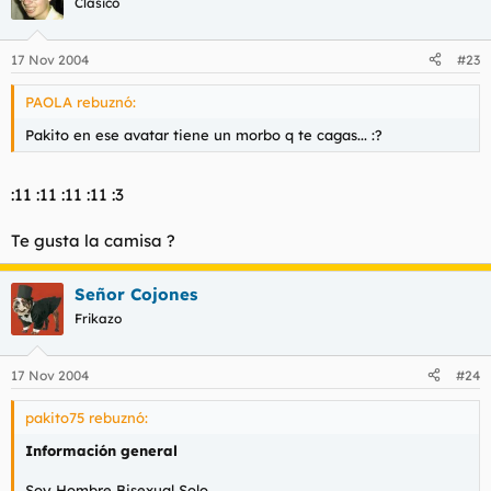
Clásico
17 Nov 2004
#23
PAOLA rebuznó:
Pakito en ese avatar tiene un morbo q te cagas... :?
:11 :11 :11 :11 :3
Te gusta la camisa ?
Señor Cojones
Frikazo
17 Nov 2004
#24
pakito75 rebuznó:
Información general
Soy Hombre Bisexual Solo