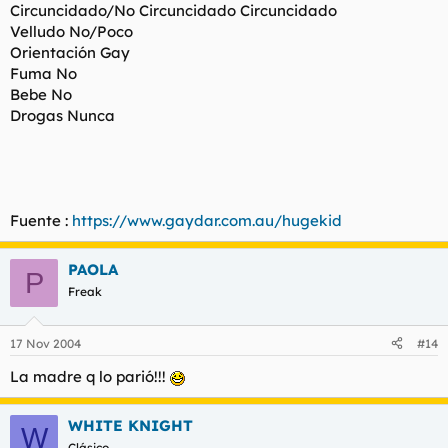
Circuncidado/No Circuncidado Circuncidado
Velludo No/Poco
Orientación Gay
Fuma No
Bebe No
Drogas Nunca
Fuente :
https://www.gaydar.com.au/hugekid
PAOLA
P
Freak
17 Nov 2004
#14
La madre q lo parió!!!
WHITE KNIGHT
W
Clásico