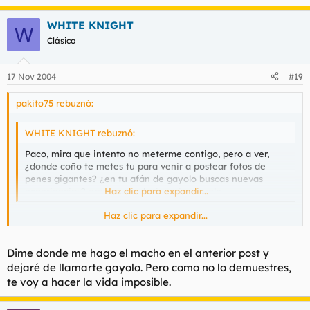
WHITE KNIGHT
W
Clásico
17 Nov 2004
#19
pakito75 rebuznó:
WHITE KNIGHT rebuznó:
Paco, mira que intento no meterme contigo, pero a ver,
¿donde coño te metes tu para venir a postear fotos de
penes gigantes? ¿en tu afán de gayolo buscas nuevas
experiencias? eres un revolucionario, gayolo.
Haz clic para expandir...
Haz clic para expandir...
No te hagas el macho, que seguro que se te hace la boca agua
de ver estas fotos
Dime donde me hago el macho en el anterior post y
dejaré de llamarte gayolo. Pero como no lo demuestres,
te voy a hacer la vida imposible.