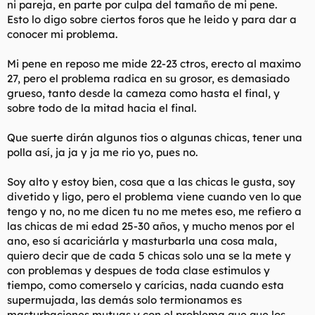
ni pareja, en parte por culpa del tamaño de mi pene.
t
o
e
Esto lo digo sobre ciertos foros que he leido y para dar a
m
conocer mi problema.
a
Mi pene en reposo me mide 22-23 ctros, erecto al maximo
27, pero el problema radica en su grosor, es demasiado
grueso, tanto desde la cameza como hasta el final, y
sobre todo de la mitad hacia el final.
Que suerte dirán algunos tios o algunas chicas, tener una
polla así, ja ja y ja me rio yo, pues no.
Soy alto y estoy bien, cosa que a las chicas le gusta, soy
divetido y ligo, pero el problema viene cuando ven lo que
tengo y no, no me dicen tu no me metes eso, me refiero a
las chicas de mi edad 25-30 años, y mucho menos por el
ano, eso sí acariciárla y masturbarla una cosa mala,
quiero decir que de cada 5 chicas solo una se la mete y
con problemas y despues de toda clase estimulos y
tiempo, como comerselo y carícias, nada cuando esta
supermujada, las demás solo termionamos es
masturbaciones mutuas y con el problema que que los