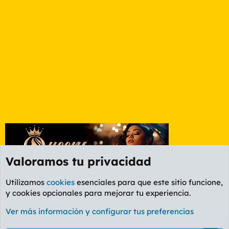
Valoramos tu privacidad
Utilizamos
cookies
esenciales para que este sitio funcione,
y cookies opcionales para mejorar tu experiencia.
Foro General
Ver más información y configurar tus preferencias
Cookies
PL OLDSTYLE AMARILLO
Cambiar fuente
Español (ES)