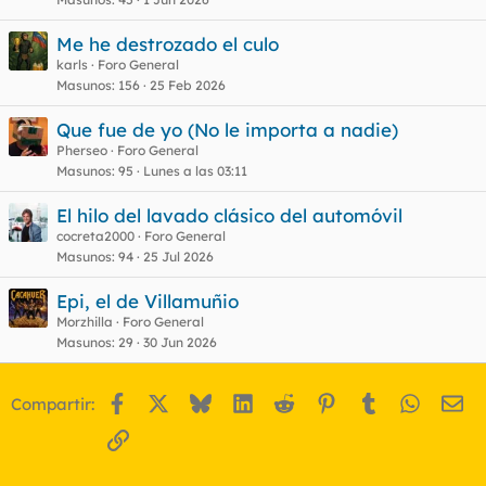
Me he destrozado el culo
karls
Foro General
Masunos
156
25 Feb 2026
Que fue de yo (No le importa a nadie)
Pherseo
Foro General
Masunos
95
Lunes a las 03:11
El hilo del lavado clásico del automóvil
cocreta2000
Foro General
Masunos
94
25 Jul 2026
Epi, el de Villamuñio
Morzhilla
Foro General
Masunos
29
30 Jun 2026
Facebook
X
Bluesky
LinkedIn
Reddit
Pinterest
Tumblr
WhatsA
Em
Compartir:
Enlace