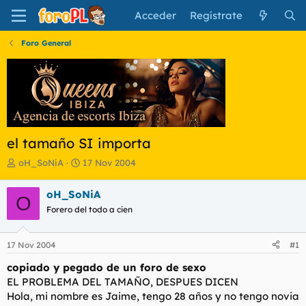
Acceder
Regístrate
Foro General
el tamaño SI importa
I
F
oH_SoNiA
17 Nov 2004
n
e
i
c
oH_SoNiA
O
c
h
Forero del todo a cien
i
a
a
d
d
e
17 Nov 2004
#1
o
i
r
n
copiado y pegado de un foro de sexo
d
i
EL PROBLEMA DEL TAMAÑO, DESPUES DICEN
e
c
Hola, mi nombre es Jaime, tengo 28 años y no tengo novia
l
i