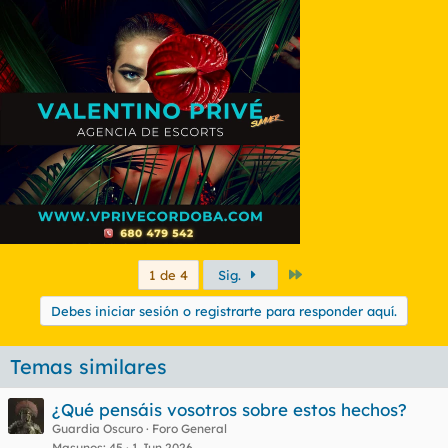
Fuente :
https://www.gaydar.com.au/hugekid
Último
1 de 4
Sig.
Debes iniciar sesión o registrarte para responder aquí.
Temas similares
¿Qué pensáis vosotros sobre estos hechos?
Guardia Oscuro
Foro General
Masunos
45
1 Jun 2026