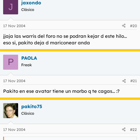
jaxondo
J
Clásico
17 Nov 2004
#20
jjaja las warris del foro no se podran kejar d este hilo...
eso si, pakito deja d mariconear anda
PAOLA
P
Freak
17 Nov 2004
#21
Pakito en ese avatar tiene un morbo q te cagas... :?
pakito75
Clásico
17 Nov 2004
#22