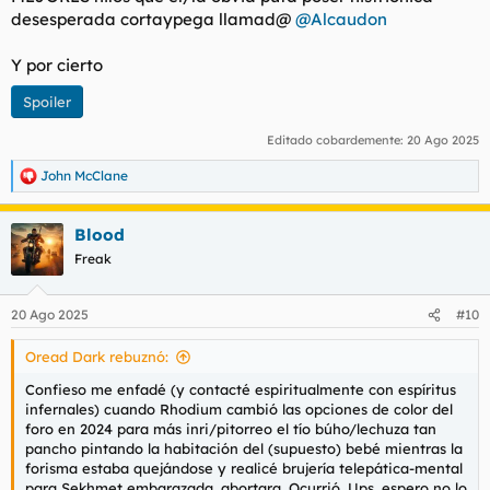
desesperada cortaypega llamad@
@Alcaudon
Y por cierto
Spoiler
Editado cobardemente:
20 Ago 2025
John McClane
R
e
a
Blood
c
c
Freak
i
o
n
20 Ago 2025
#10
e
s
Oread Dark rebuznó:
:
Confieso me enfadé (y contacté espiritualmente con espíritus
infernales) cuando Rhodium cambió las opciones de color del
foro en 2024 para más inri/pitorreo el tío búho/lechuza tan
pancho pintando la habitación del (supuesto) bebé mientras la
forisma estaba quejándose y realicé brujería telepática-mental
para Sekhmet embarazada, abortara. Ocurrió. Ups, espero no lo