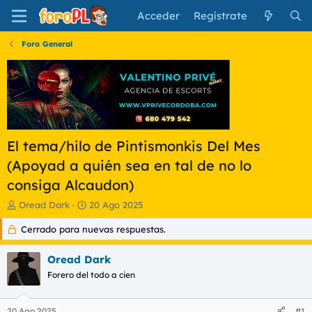
Acceder
Regístrate
Foro General
El tema/hilo de Pintismonkis Del Mes
(Apoyad a quién sea en tal de no lo
consiga Alcaudon)
I
F
Oread Dark
20 Ago 2025
n
e
Cerrado para nuevas respuestas.
i
c
c
h
i
a
Oread Dark
a
d
Forero del todo a cien
d
e
o
i
r
n
20 Ago 2025
#1