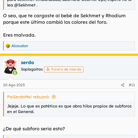
lea @Sekhmet .
O sea, que te cargaste al bebé de Sekhmet y Rhodium
porque este último cambió los colores del foro.
Eres malvada.
Alcaudon
R
e
a
serdo
c
c
Soplagaitas
Forero de mierda
i
o
n
20 Ago 2025
#11
e
s
PaiSerdoMei rebuznó:
:
Jejeje. Lo que es patético es que abra hilos propios de subforos
en el General.
¿De qué subforo seria esto?