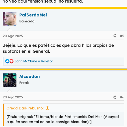
Yo veo aquí tensión sexual no resuelta.
:
PaiSerdoMei
Baneado
20 Ago 2025
#5
Jejeje. Lo que es patético es que abra hilos propios de
subforos en el General.
John McClane
y
Valefor
R
e
a
Alcaudon
c
c
Freak
i
o
n
20 Ago 2025
#6
e
s
Oread Dark rebuznó:
:
[Título original: "El tema/hilo de Pintismonkis Del Mes (Apoyad
a quién sea en tal de no lo consiga Alcaudon)"]