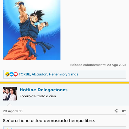
Editado cobardemente:
20 Ago 2025
TORBE
,
Alcaudon
,
Henemijo
y 5 más
R
e
a
Hotline Delegaciones
c
c
Forero del todo a cien
i
o
n
20 Ago 2025
#2
e
s
Señora tiene usted demasiado tiempo libre.
: