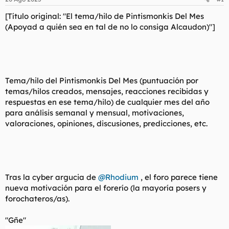
d
i
e
c
[Título original: "El tema/hilo de Pintismonkis Del Mes
l
i
(Apoyad a quién sea en tal de no lo consiga Alcaudon)"]
t
o
e
m
a
Tema/hilo del Pintismonkis Del Mes (puntuación por
temas/hilos creados, mensajes, reacciones recibidas y
respuestas en ese tema/hilo) de cualquier mes del año
para análisis semanal y mensual, motivaciones,
valoraciones, opiniones, discusiones, predicciones, etc.
Tras la cyber argucia de
@Rhodium
, el foro parece tiene
nueva motivación para el forerío (la mayoría posers y
forochateros/as).
"Gñe"