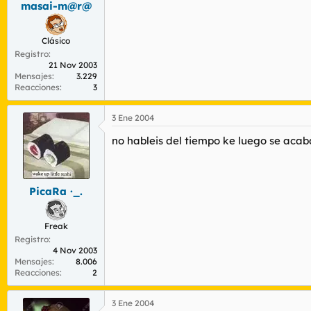
masai-m@r@
r
n
d
i
e
c
Clásico
l
i
Registro
t
o
21 Nov 2003
e
Mensajes
3.229
m
Reacciones
3
a
3 Ene 2004
no hableis del tiempo ke luego se ac
PicaRa ·_.
Freak
Registro
4 Nov 2003
Mensajes
8.006
Reacciones
2
3 Ene 2004