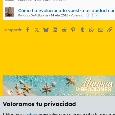
Cómo ha evolucionado vuestra asiduidad con
FolladorDeFollaoras
14 Abr 2026
Valencia
2
3
4
Facebook
X
Bluesky
LinkedIn
Reddit
Pinterest
Tumblr
WhatsApp
Email
E
Compartir:
Valoramos tu privacidad
Foros
GENERAL
Foro General
Utilizamos
cookies
esenciales para que este sitio funcione, 