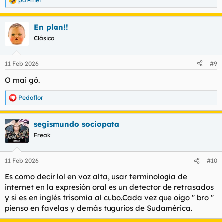
pai-mei
R
e
a
En plan!!
c
c
Clásico
i
o
n
11 Feb 2026
#9
e
s
O mai gó.
:
Pedoflor
R
e
a
segismundo sociopata
c
c
Freak
i
o
n
11 Feb 2026
#10
e
s
Es como decir lol en voz alta, usar terminología de
:
internet en la expresión oral es un detector de retrasados
y si es en inglés trisomía al cubo.Cada vez que oigo " bro "
pienso en favelas y demás tugurios de Sudamérica.