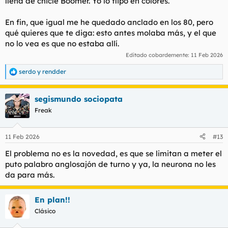
llena de chicle Boomer. Yo lo flipo en colores.
En fin, que igual me he quedado anclado en los 80, pero
qué quieres que te diga: esto antes molaba más, y el que
no lo vea es que no estaba allí.
Editado cobardemente:
11 Feb 2026
serdo
y
rendder
R
e
a
segismundo sociopata
c
c
Freak
i
o
n
11 Feb 2026
#13
e
s
El problema no es la novedad, es que se limitan a meter el
:
puto palabro anglosajón de turno y ya, la neurona no les
da para más.
En plan!!
Clásico