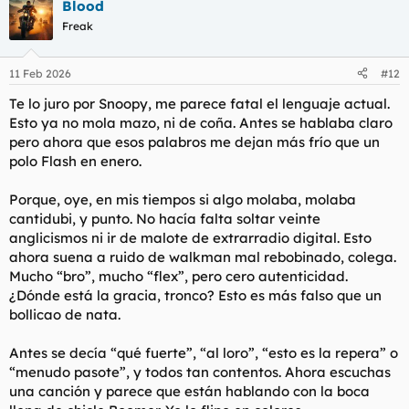
Blood
c
Freak
i
o
n
e
11 Feb 2026
#12
s
Te lo juro por Snoopy, me parece fatal el lenguaje actual.
:
Esto ya no mola mazo, ni de coña. Antes se hablaba claro
pero ahora que esos palabros me dejan más frío que un
polo Flash en enero.
Porque, oye, en mis tiempos si algo molaba, molaba
cantidubi, y punto. No hacía falta soltar veinte
anglicismos ni ir de malote de extrarradio digital. Esto
ahora suena a ruido de walkman mal rebobinado, colega.
Mucho “bro”, mucho “flex”, pero cero autenticidad.
¿Dónde está la gracia, tronco? Esto es más falso que un
bollicao de nata.
Antes se decía “qué fuerte”, “al loro”, “esto es la repera” o
“menudo pasote”, y todos tan contentos. Ahora escuchas
una canción y parece que están hablando con la boca