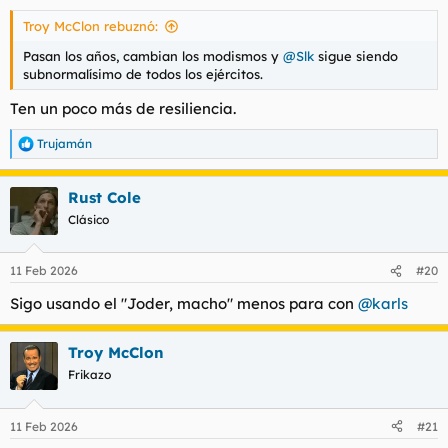
s
Troy McClon rebuznó:
:
Pasan los años, cambian los modismos y
@Slk
sigue siendo
subnormalísimo de todos los ejércitos.
Ten un poco más de resiliencia.
Trujamán
R
e
a
Rust Cole
c
c
Clásico
i
o
n
11 Feb 2026
#20
e
s
Sigo usando el "Joder, macho" menos para con
@karls
:
Troy McClon
Frikazo
11 Feb 2026
#21