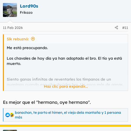
Lord90s
Frikazo
11 Feb 2026
#11
Slk rebuznó:
Me está preocupando.
Los chavales de hoy día ya han adoptado el bro. El tío ya está
muerto.
Siento ganas infinitas de reventarles los tímpanos de un
guantazo cuando escucho decirles bro. Un poco más de ganas
Haz clic para expandir...
a los que ya tienen +35 y lo dicen, que son los menos pero que
ahí están.
Es mejor que el "hermano, oye hermano".
Nos han robado hasta eso. Incluso eso tiene que ser una
imposición woke americana.
bonachon
,
te parto el himen
,
el viejo dela montaña
y 1 persona
R
más
e
a
c