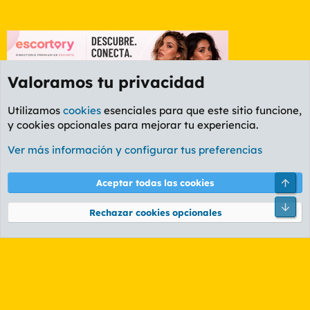
Valoramos tu privacidad
Utilizamos
cookies
esenciales para que este sitio funcione,
y cookies opcionales para mejorar tu experiencia.
Foro General
Ver más información y configurar tus preferencias
Cookies
PL OLDSTYLE AMARILLO
Cambiar fuente
Español (ES)
Arri
Aceptar todas las cookies
Contáctanos
Términos y reglas
Política de privacidad
Ayuda
R
Pie
S
Rechazar cookies opcionales
S
®
Community platform by XenForo
© 2010-2026 XenForo Ltd.