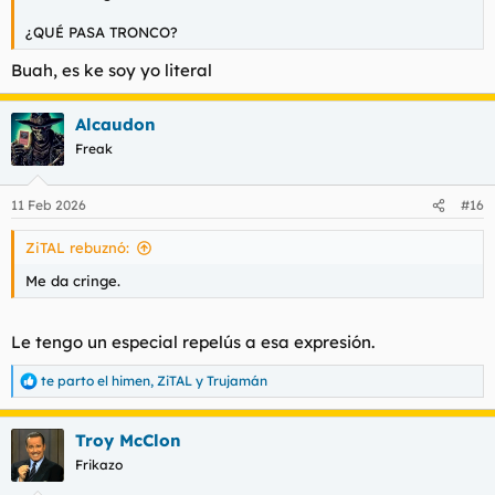
¿QUÉ PASA TRONCO?
Buah, es ke soy yo literal
Alcaudon
Freak
11 Feb 2026
#16
ZiTAL rebuznó:
Me da cringe.
Le tengo un especial repelús a esa expresión.
te parto el himen
,
ZiTAL
y
Trujamán
R
e
a
Troy McClon
c
c
Frikazo
i
o