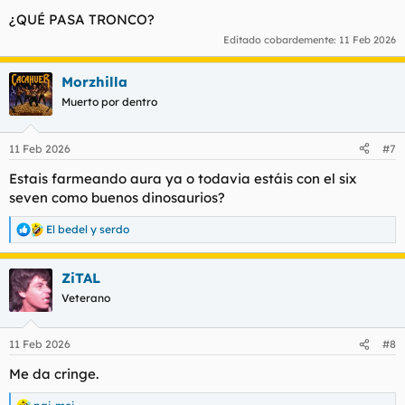
¿QUÉ PASA TRONCO?
Editado cobardemente:
11 Feb 2026
Morzhilla
Muerto por dentro
11 Feb 2026
#7
Estais farmeando aura ya o todavia estáis con el six
seven como buenos dinosaurios?
El bedel
y
serdo
R
e
a
ZiTAL
c
c
Veterano
i
o
n
11 Feb 2026
#8
e
s
Me da cringe.
: