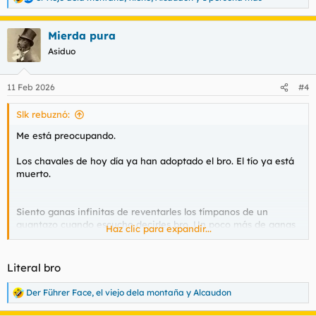
R
e
a
Mierda pura
c
c
Asiduo
i
o
n
11 Feb 2026
#4
e
s
Slk rebuznó:
:
Me está preocupando.
Los chavales de hoy día ya han adoptado el bro. El tío ya está
muerto.
Siento ganas infinitas de reventarles los tímpanos de un
guantazo cuando escucho decirles bro. Un poco más de ganas
Haz clic para expandir...
a los que ya tienen +35 y lo dicen, que son los menos pero que
ahí están.
Literal bro
Nos han robado hasta eso. Incluso eso tiene que ser una
imposición woke americana.
Der Führer Face
,
el viejo dela montaña
y
Alcaudon
R
e