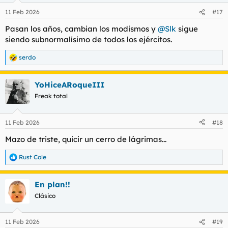
n
11 Feb 2026
#17
e
s
Pasan los años, cambian los modismos y
@Slk
sigue
:
siendo subnormalísimo de todos los ejércitos.
serdo
R
e
a
YoHiceARoqueIII
c
c
Freak total
i
o
n
11 Feb 2026
#18
e
s
Mazo de triste, quicir un cerro de lágrimas...
:
Rust Cole
R
e
a
En plan!!
c
c
Clásico
i
o
n
11 Feb 2026
#19
e