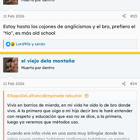
i
o
n
11 Feb 2026
#23
e
s
Estoy hasta los cojones de anglicismos y el bro, prefiero el
:
"tio", es más old school
Lord90s
y
serdo
R
e
a
el viejo dela montaña
c
c
Muerto por dentro
i
o
n
11 Feb 2026
#24
e
s
ElSapoDeLaTrancaEmpinada rebuznó:
:
Vivís en barrios de mierda, en mi vida he oído lo de bro donde
vivo. A la primera que oiga a mi hijo decir bro le haré entender
con respeto y educación que eso no se dice, a la primera,
luego ya veremos que métodos uso.
Cuando era niño vivía en una zona muy bilingüe donde los
niños cuyos padres hablaban mallorquín hablaban un español