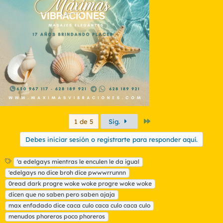
Último
1 de 5
Sig.
Debes iniciar sesión o registrarte para responder aquí.
E
'a edelgays mientras le enculen le da igual
t
'edelgays no dice broh dice pwwwrrunnn
i
0read dark progre woke woke progre woke woke
q
dicen que no saben pero saben ajaja
u
max enfadado dice caca culo caca culo caca culo
e
t
menudos phoreros poco phoreros