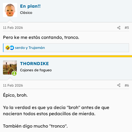
a
En plan!!
c
c
Clásico
i
o
n
11 Feb 2026
#5
e
s
Pero ke me estás contando, tronco.
:
serdo
y
Trujamán
R
e
a
THORNDIKE
c
c
Cojones de fogueo
i
o
n
11 Feb 2026
#6
e
s
Épico, broh.
:
Yo la verdad es que ya decía "broh" antes de que
nacieran todos estos pedacillos de mierda.
También digo mucho "tronco".