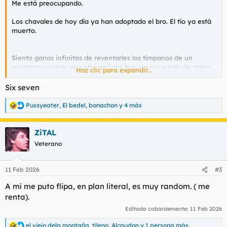
Me está preocupando.
Los chavales de hoy día ya han adoptado el bro. El tío ya está
muerto.
Siento ganas infinitas de reventarles los tímpanos de un
guantazo cuando escucho decirles bro. Un poco más de ganas
Haz clic para expandir...
a los que ya tienen +35 y lo dicen, que son los menos pero que
ahí están.
Six seven
Nos han robado hasta eso. Incluso eso tiene que ser una
Pussyeater
,
El bedel
,
bonachon
y 4 más
R
imposición woke americana.
e
a
ZiTAL
c
c
Veterano
i
o
n
11 Feb 2026
#3
e
s
A mí me puto flipa, en plan literal, es muy random. ( me
:
renta).
Editado cobardemente:
11 Feb 2026
el viejo dela montaña
,
tileno
,
Alcaudon
y 1 persona más