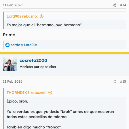
11 Feb 2026
#14
Lord90s rebuznó:
Es mejor que el "hermano, oye hermano".
Primo.
serdo
y
Lord90s
R
e
a
cocreta2000
c
c
Maricón por oposición
i
o
n
11 Feb 2026
#15
e
s
THORNDIKE rebuznó:
:
Épico, broh.
Yo la verdad es que ya decía "broh" antes de que nacieran
todos estos pedacillos de mierda.
También digo mucho "tronco".