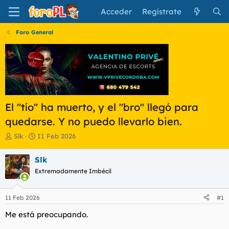
Acceder
Regístrate
Foro General
El "tío" ha muerto, y el "bro" llegó para
quedarse. Y no puedo llevarlo bien.
I
F
Slk
11 Feb 2026
n
e
i
c
Slk
c
h
Extremadamente Imbécil
i
a
a
d
d
e
11 Feb 2026
#1
o
i
r
n
Me está preocupando.
d
i
e
c