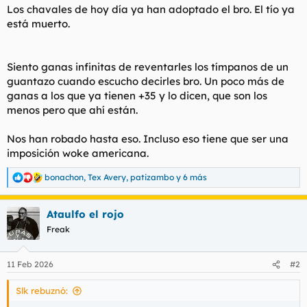
Los chavales de hoy día ya han adoptado el bro. El tío ya
l
i
está muerto.
t
o
e
m
a
Siento ganas infinitas de reventarles los tímpanos de un
guantazo cuando escucho decirles bro. Un poco más de
ganas a los que ya tienen +35 y lo dicen, que son los
menos pero que ahí están.
Nos han robado hasta eso. Incluso eso tiene que ser una
imposición woke americana.
bonachon
,
Tex Avery
,
patizambo
y 6 más
R
e
a
Ataulfo el rojo
c
c
Freak
i
o
n
11 Feb 2026
#2
e
s
Slk rebuznó:
: