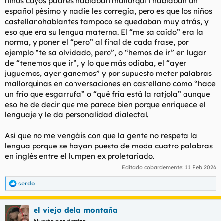
niños cuyos padres hablaban mallorquín hablaban un
español pésimo y nadie les corregía, pero es que los niños
castellanohablantes tampoco se quedaban muy atrás, y
eso que era su lengua materna. El “me sa caído” era la
norma, y poner el “pero” al final de cada frase, por
ejemplo “te sa olvidado, pero”, o “hemos de ir” en lugar
de “tenemos que ir”, y lo que más odiaba, el “ayer
juguemos, ayer ganemos” y por supuesto meter palabras
mallorquinas en conversaciones en castellano como “hace
un frío que esgarrufa” o “qué fría está la ratjola” aunque
eso he de decir que me parece bien porque enriquece el
lenguaje y le da personalidad dialectal.
Así que no me vengáis con que la gente no respeta la
lengua porque se hayan puesto de moda cuatro palabras
en inglés entre el lumpen ex proletariado.
Editado cobardemente:
11 Feb 2026
serdo
R
e
a
el viejo dela montaña
c
c
Muerto por dentro