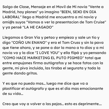
t
o
e
Salgo de Clase, Mensaje en el Movil de Mi novia "Vente a
m
Madrid, hay planes" yo imagino "BIEN, SEXO EN DIA
a
LABORAL" llego a Madrid me encuentro a mi novia y
ami@s suyos "Vamos a ver la presentacion de Tom Cruise"
y ya pensé "LA HE CAGADO"
Llegamos a Gran Via y petao y empieza y sale un tio y
digo "COÑO UN ENANO" y era el Tom Cruss y sin la pava
que tiene ahora, y se pone a dar la mano a to dios y a mi
novia va y la dice "I LOVE YOU" y ella flipá y yo pensando
"COMO HACE MARKETING EL PUTO PIGMEO" total que
entre empujones firma autógrafos y se hace fotos con la
gente, mi piva incluída, las tiraba el segurata y toda la
gente dando gritos.
Y es que no puedo mas... luego me dice que va a
plastificar el autógrafo y que es el día mas emocionante
de su vida...
Creo que voy a volver a las pajas... esto es deprimente....