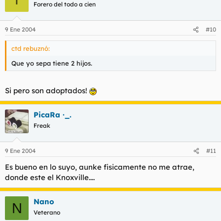
Forero del todo a cien
9 Ene 2004
#10
ctd rebuznó:
Que yo sepa tiene 2 hijos.
Si pero son adoptados!
PicaRa ·_.
Freak
9 Ene 2004
#11
Es bueno en lo suyo, aunke fisicamente no me atrae,
donde este el Knoxville....
Nano
N
Veterano