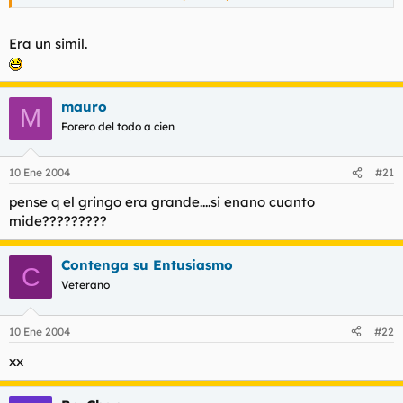
ENVIDIA.
Haz clic para expandir...
Era un simil.
COCHINA
¿Qué problema tienes con el pobre cojo?. ¿Es que folla mucho
gracias a su pata chunga?.
mauro
M
Forero del todo a cien
10 Ene 2004
#21
pense q el gringo era grande....si enano cuanto
mide?????????
Contenga su Entusiasmo
C
Veterano
10 Ene 2004
#22
xx