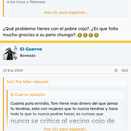
a los ricos y famosos
ENVIDIA.
Haz clic para expandir...
COCHINA
¿Qué problema tienes con el pobre cojo?. ¿Es que folla
mucho gracias a su pata chunga?.
El Cuervo
Baneado
10 Ene 2004
#20
Ichi The killer rebuznó:
El Cuervo rebuznó:
Cuanta puta envidia, Tom tiene mas dinero del que jamas
tu tendras, esta con mujeres que tu nunca tendras y hace
todo lo que tu nunca podras hacer, es curioso que
nunca se critica al vecino cojo de
la esquina
Haz clic para expandir...
sino a los ricos y famosos