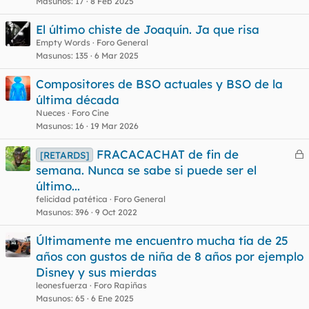
Masunos
17
8 Feb 2025
El último chiste de Joaquín. Ja que risa
Empty Words
Foro General
Masunos
135
6 Mar 2025
Compositores de BSO actuales y BSO de la
última década
Nueces
Foro Cine
Masunos
16
19 Mar 2026
FRACACACHAT de fin de
[RETARDS]
e
semana. Nunca se sabe si puede ser el
r
último...
r
felicidad patética
Foro General
Masunos
396
9 Oct 2022
Últimamente me encuentro mucha tía de 25
o
años con gustos de niña de 8 años por ejemplo
Disney y sus mierdas
leonesfuerza
Foro Rapiñas
Masunos
65
6 Ene 2025