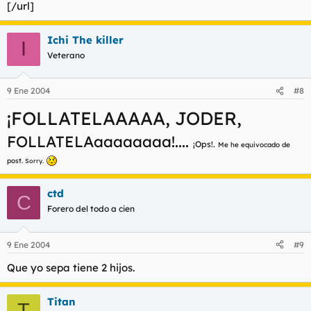
[/url]
Ichi The killer
I
Veterano
9 Ene 2004
#8
¡FOLLATELAAAAA, JODER,
FOLLATELAaaaaaaaa!....
¡Ops!.
Me he equivocado de
post.
Sorry.
ctd
C
Forero del todo a cien
9 Ene 2004
#9
Que yo sepa tiene 2 hijos.
Titan
T