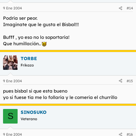
9 Ene 2004
#14
Podría ser peor.
Imaginate que le gusta el Bisbal!!!
Bufff , yo eso no lo soportaría!
Que humillación..
TORBE
Frikazo
9 Ene 2004
#15
pues bisbal si que esta bueno
yo si fuese tia me lo follaria y le comeria el churrillo
SINOSUKO
S
Veterano
9 Ene 2004
#16