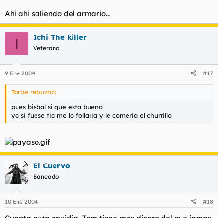
Ahi ahi saliendo del armario...
Ichi The killer
I
Veterano
9 Ene 2004
#17
Torbe rebuznó:
pues bisbal si que esta bueno
yo si fuese tia me lo follaria y le comeria el churrillo
El Cuervo
Baneado
10 Ene 2004
#18
Cuanta puta envidia, Tom tiene mas dinero del que jamas