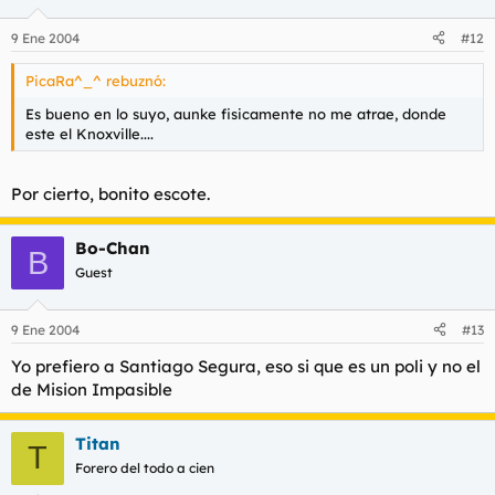
9 Ene 2004
#12
PicaRa^_^ rebuznó:
Es bueno en lo suyo, aunke fisicamente no me atrae, donde
este el Knoxville....
Por cierto, bonito escote.
Bo-Chan
B
Guest
9 Ene 2004
#13
Yo prefiero a Santiago Segura, eso si que es un poli y no el
de Mision Impasible
Titan
T
Forero del todo a cien