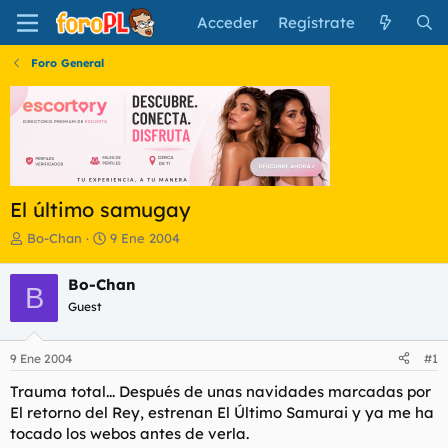
Acceder
Regístrate
Foro General
El último samugay
I
F
Bo-Chan
9 Ene 2004
n
e
i
c
Bo-Chan
B
c
h
Guest
i
a
a
d
d
e
9 Ene 2004
#1
o
i
r
n
Trauma total... Después de unas navidades marcadas por
d
i
El retorno del Rey, estrenan El Último Samurai y ya me ha
e
c
tocado los webos antes de verla.
l
i