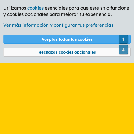
Utilizamos
cookies
esenciales para que este sitio funcione,
y cookies opcionales para mejorar tu experiencia.
Foro General
Ver más información y configurar tus preferencias
Cookies
PL OLDSTYLE AMARILLO
Cambiar fuente
Español (ES)
Arri
Aceptar todas las cookies
Contáctanos
Términos y reglas
Política de privacidad
Ayuda
R
Pie
S
Rechazar cookies opcionales
S
®
Community platform by XenForo
© 2010-2026 XenForo Ltd.