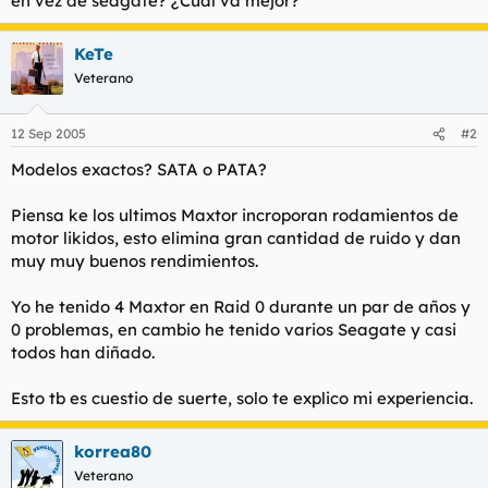
en vez de seagate? ¿Cual va mejor?
t
o
e
m
KeTe
a
Veterano
12 Sep 2005
#2
Modelos exactos? SATA o PATA?
Piensa ke los ultimos Maxtor incroporan rodamientos de
motor likidos, esto elimina gran cantidad de ruido y dan
muy muy buenos rendimientos.
Yo he tenido 4 Maxtor en Raid 0 durante un par de años y
0 problemas, en cambio he tenido varios Seagate y casi
todos han diñado.
Esto tb es cuestio de suerte, solo te explico mi experiencia.
korrea80
Veterano