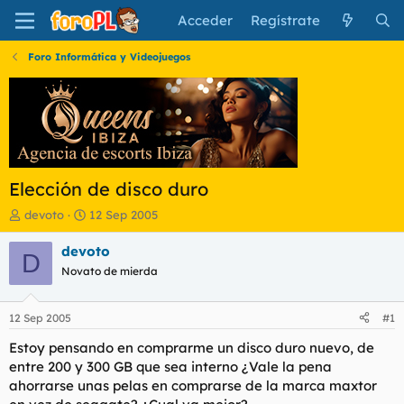
Acceder
Regístrate
Foro Informática y Videojuegos
Elección de disco duro
I
F
devoto
12 Sep 2005
n
e
i
c
devoto
D
c
h
Novato de mierda
i
a
a
d
d
e
12 Sep 2005
#1
o
i
r
n
Estoy pensando en comprarme un disco duro nuevo, de
d
i
entre 200 y 300 GB que sea interno ¿Vale la pena
e
c
ahorrarse unas pelas en comprarse de la marca maxtor
l
i