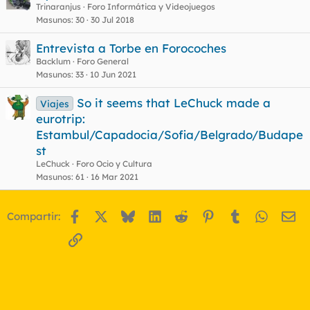
Trinaranjus
Foro Informática y Videojuegos
Masunos
30
30 Jul 2018
Entrevista a Torbe en Forocoches
Backlum
Foro General
Masunos
33
10 Jun 2021
So it seems that LeChuck made a
Viajes
eurotrip:
Estambul/Capadocia/Sofia/Belgrado/Budape
st
LeChuck
Foro Ocio y Cultura
Masunos
61
16 Mar 2021
Facebook
X
Bluesky
LinkedIn
Reddit
Pinterest
Tumblr
WhatsA
Em
Compartir:
Enlace