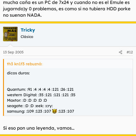
mucha caña es un PC de 7x24 y cuando no es el Emule es
jugarndo)y 0 problemas, es como si no tubiera HDD porke
no suenan NADA.
Tricky
Clásico
13 Sep 2005
#12
th3 kn1f3 rebuznó:
dicos duros:
Quantum: :91 :4 :4 :4 :4 :121 :26 :121
western Digital: :35 :121 :121 :121 :35
Maxtor: :D :D :D :D :D
seagate: :D :D :eek: :cry:
samsung: :109 :123 :107
:123 :107
Si eso pon una leyenda, vamos...