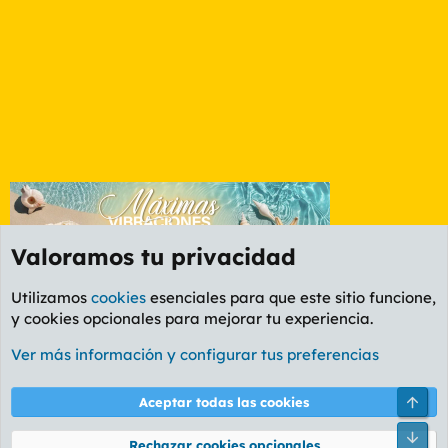
Valoramos tu privacidad
Utilizamos
cookies
esenciales para que este sitio funcione,
y cookies opcionales para mejorar tu experiencia.
Foro Informática y Videojuegos
Ver más información y configurar tus preferencias
Cookies
PL OLDSTYLE AMARILLO
Cambiar fuente
Español (ES)
Arri
Aceptar todas las cookies
Contáctanos
Términos y reglas
Política de privacidad
Ayuda
R
Pie
S
Rechazar cookies opcionales