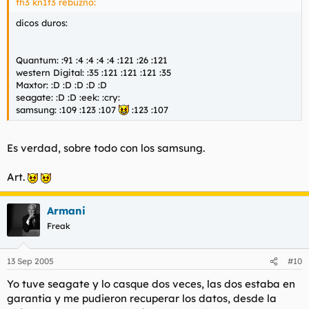
th3 kn1f3 rebuznó:
dicos duros:
Quantum: :91 :4 :4 :4 :4 :121 :26 :121
western Digital: :35 :121 :121 :121 :35
Maxtor: :D :D :D :D :D
seagate: :D :D :eek: :cry:
samsung: :109 :123 :107
:123 :107
Es verdad, sobre todo con los samsung.
Art.
Armani
Freak
13 Sep 2005
#10
Yo tuve seagate y lo casque dos veces, las dos estaba en
garantia y me pudieron recuperar los datos, desde la