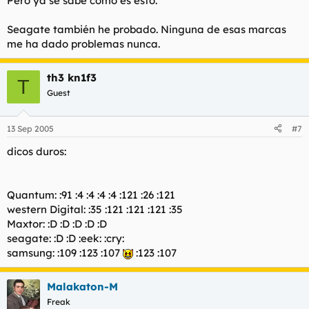
Pero ya se sabe como es esto.
Seagate también he probado. Ninguna de esas marcas
me ha dado problemas nunca.
th3 kn1f3
T
Guest
13 Sep 2005
#7
dicos duros:
Quantum: :91 :4 :4 :4 :4 :121 :26 :121
western Digital: :35 :121 :121 :121 :35
Maxtor: :D :D :D :D :D
seagate: :D :D :eek: :cry:
samsung: :109 :123 :107
:123 :107
Malakaton-M
Freak