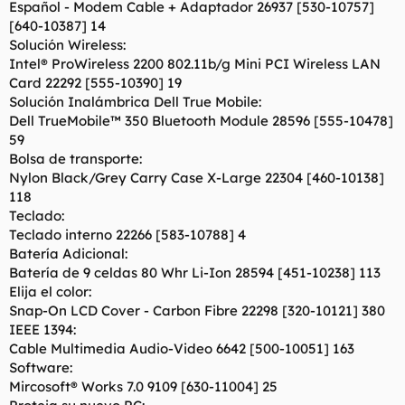
Español - Modem Cable + Adaptador 26937 [530-10757]
[640-10387] 14
Solución Wireless:
Intel® ProWireless 2200 802.11b/g Mini PCI Wireless LAN
Card 22292 [555-10390] 19
Solución Inalámbrica Dell True Mobile:
Dell TrueMobile™ 350 Bluetooth Module 28596 [555-10478]
59
Bolsa de transporte:
Nylon Black/Grey Carry Case X-Large 22304 [460-10138]
118
Teclado:
Teclado interno 22266 [583-10788] 4
Batería Adicional:
Batería de 9 celdas 80 Whr Li-Ion 28594 [451-10238] 113
Elija el color:
Snap-On LCD Cover - Carbon Fibre 22298 [320-10121] 380
IEEE 1394:
Cable Multimedia Audio-Video 6642 [500-10051] 163
Software:
Mircosoft® Works 7.0 9109 [630-11004] 25