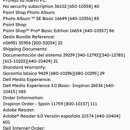
Proteja su nuevo PC:
No security subscription 36102 [650-10358] 40
Paint Shop Photo Album:
Photo Album ™ SE Basic 16649 [640-10356] 85
Paint Shop:
Paint Shop™ Pro® Basic Edition 16654 [640-10357] 86
Gedis Bundle Reference:
n06931 35956 [200-32034] 22
Shipping Documents:
Documentación del sistema 29239 [340-12792][340-12785]
[613-10223][640-10409] 21
Standard Warranty:
Garantía básica 9429 [680-10296][680-10295] 29
Dell Media Experience:
Dell Media Experience 3.0 Basic- Inspiron 26536 [640-
10415] 585
Order Information:
Inspiron Order - Spain 11759 [800-10137] 111
Adobe Reader:
Adobe® Reader 6.0 Versión española 21574 [640-10404]
601
Dell Internet Order: