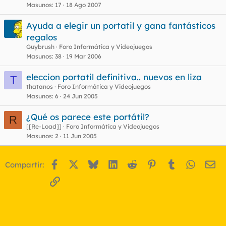
Masunos
17
18 Ago 2007
Ayuda a elegir un portatil y gana fantásticos
regalos
Guybrush
Foro Informática y Videojuegos
Masunos
38
19 Mar 2006
eleccion portatil definitiva.. nuevos en liza
T
thatanos
Foro Informática y Videojuegos
Masunos
6
24 Jun 2005
¿Qué os parece este portátil?
R
[[Re-Load]]
Foro Informática y Videojuegos
Masunos
2
11 Jun 2005
Facebook
X
Bluesky
LinkedIn
Reddit
Pinterest
Tumblr
WhatsA
Em
Compartir:
Enlace