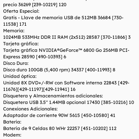
precio 36269 [239-10219] 120
Oferta Especial:
Gratis - Llave de memoria USB de 512MB 36684 [730-
11538] 171
Memoria:
1024MB 533MHz DDR II RAM (2x512) 28587 [370-11866] 3
Tarjeta gráfica:
Tarjeta gráfica NVIDIA®GeForce™ 6800 Go 256MB PCI-
Express 28590 [490-10393] 6
Disco Duro:
Disco duro 100GB (5,400 rpm) 34337 [400-11993] 8
Unidad óptica:
Unidad 8X DVD+/-RW con Software interna 22843 [429-
11676][429-11197][429-11941] 16
Disquetera y Almacenamientos adicionales:
Disquetera USB 3.5" 1.44MB opcional 17430 [385-10216] 10
Conexiones Adicionales:
Adaptador de corriente 90W 5615 [450-10580] 41
Batería:
Batería de 9 Celdas 80 WHr 22257 [451-10202] 112
Modem: