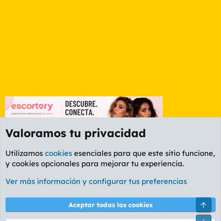
Valoramos tu privacidad
Utilizamos
cookies
esenciales para que este sitio funcione,
y cookies opcionales para mejorar tu experiencia.
Foro Informática y Videojuegos
Ver más información y configurar tus preferencias
Cookies
PL OLDSTYLE AMARILLO
Cambiar fuente
Español (ES)
Arri
Aceptar todas las cookies
Contáctanos
Términos y reglas
Política de privacidad
Ayuda
R