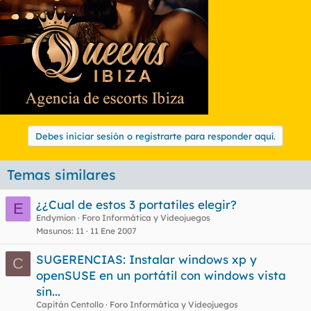
Debes iniciar sesión o registrarte para responder aquí.
Temas similares
¿¿Cual de estos 3 portatiles elegir?
E
Endymion
Foro Informática y Videojuegos
Masunos
11
11 Ene 2007
SUGERENCIAS: Instalar windows xp y
C
openSUSE en un portátil con windows vista
sin...
Capitán Centollo
Foro Informática y Videojuegos