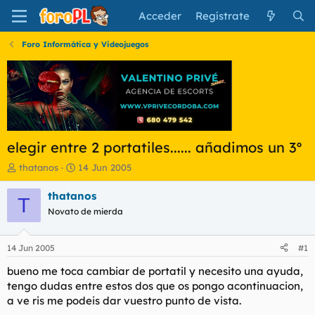
Acceder
Regístrate
Foro Informática y Videojuegos
elegir entre 2 portatiles...... añadimos un 3º
I
F
thatanos
14 Jun 2005
n
e
i
c
thatanos
T
c
h
Novato de mierda
i
a
a
d
d
e
14 Jun 2005
#1
o
i
r
n
bueno me toca cambiar de portatil y necesito una ayuda,
d
i
tengo dudas entre estos dos que os pongo acontinuacion,
e
c
a ve ris me podeis dar vuestro punto de vista.
l
i