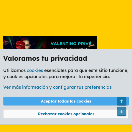
Valoramos tu privacidad
Utilizamos
cookies
esenciales para que este sitio funcione,
y cookies opcionales para mejorar tu experiencia.
Foro Informática y Videojuegos
Ver más información y configurar tus preferencias
Cookies
PL OLDSTYLE AMARILLO
Cambiar fuente
Español (ES)
Arri
Aceptar todas las cookies
Contáctanos
Términos y reglas
Política de privacidad
Ayuda
R
Pie
S
Rechazar cookies opcionales
S
®
Community platform by XenForo
© 2010-2026 XenForo Ltd.