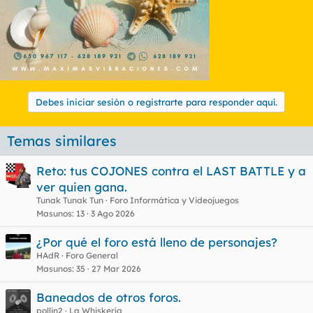
Debes iniciar sesión o registrarte para responder aquí.
Temas similares
Reto: tus COJONES contra el LAST BATTLE y a
ver quien gana.
Tunak Tunak Tun
Foro Informática y Videojuegos
Masunos
13
3 Ago 2026
¿Por qué el foro está lleno de personajes?
HAdR
Foro General
Masunos
35
27 Mar 2026
Baneados de otros foros.
pollin2
La Whiskería