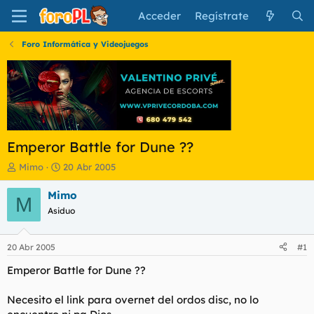
Acceder
Regístrate
Foro Informática y Videojuegos
Emperor Battle for Dune ??
I
F
Mimo
20 Abr 2005
n
e
i
c
Mimo
M
c
h
Asiduo
i
a
a
d
d
e
20 Abr 2005
#1
o
i
r
n
Emperor Battle for Dune ??
d
i
e
c
Necesito el link para overnet del ordos disc, no lo
l
i