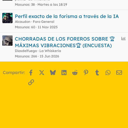
Masunos
38
Martes a las 18:19
Perfil exacto de la forisma a través de la IA
Alcaudon
Foro General
Masunos
60
11 Nov 2025
E
CHORRADAS DE LOS FOREROS SOBRE 🏆
n
MÁXIMAS VIBRACIONES🏆 (ENCUESTA)
c
Diosdelfuego
La Whiskería
u
Masunos
266
15 Jun 2026
e
s
Facebook
X
Bluesky
LinkedIn
Reddit
Pinterest
Tumblr
WhatsA
Em
Compartir:
t
Enlace