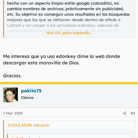
hecho con un aspecto limpio estilo google (calcadito), no
cambia nombres de archivos, prácticamente sin publicidad,
etc. Su objetivo es conseguir unos resultados en las búsquedas
mejores que los que se obtienen desde dentro de eMule o
Lphant y sin cargar a los servidores edonkey, además de
enlazar distintos servicios en las fichas de los enlaces. La
Haz clic para expandir...
búsqueda avanzada dispone también de muchos filtros para
buscar.
Además está disponible un plugin para hacer las busquedas en
Me interesa que yo uso edonkey dime la web donde
la red edonkey desde la barra de busquedas de Firefox.
descargar esta maravilla de Dios.
Es muy simple y da muy buenos resultados
Gracias.
pakito75
Clásico
7 Mar 2005
#3
JUGULATOR rebuznó: