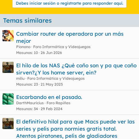
Debes iniciar sesión o registrarte para responder aquí.
Temas similares
Cambiar router de operadora por un más
mejor
Pionono
Foro Informática y Videojuegos
Masunos
10
26 Jun 2026
El hilo de los NAS ¿Qué coño son y pa que coño
sirven?¿Y los home server, ein?
miliu
Foro Informática y Videojuegos
Masunos
23
21 May 2025
Escarbando en el pasado.
DarthMauricius
Foro Rapiñas
Masunos
34
29 Feb 2024
El definitivo hilol para que Macs puede ver las
series y pelis para normies gratis total.
Atentos piratones, pelis de gladiadores