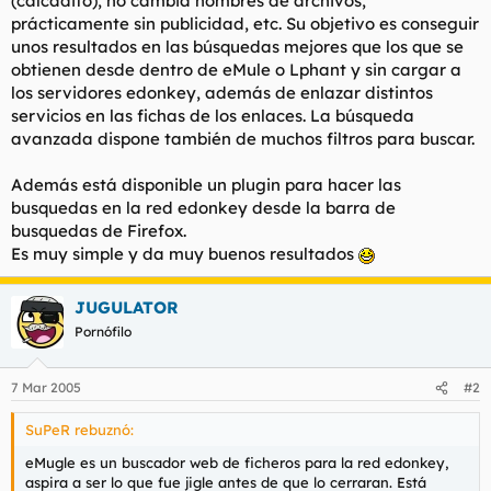
(calcadito), no cambia nombres de archivos,
t
o
prácticamente sin publicidad, etc. Su objetivo es conseguir
e
unos resultados en las búsquedas mejores que los que se
m
a
obtienen desde dentro de eMule o Lphant y sin cargar a
los servidores edonkey, además de enlazar distintos
servicios en las fichas de los enlaces. La búsqueda
avanzada dispone también de muchos filtros para buscar.
Además está disponible un plugin para hacer las
busquedas en la red edonkey desde la barra de
busquedas de Firefox.
Es muy simple y da muy buenos resultados
JUGULATOR
Pornófilo
7 Mar 2005
#2
SuPeR rebuznó:
eMugle es un buscador web de ficheros para la red edonkey,
aspira a ser lo que fue jigle antes de que lo cerraran. Está