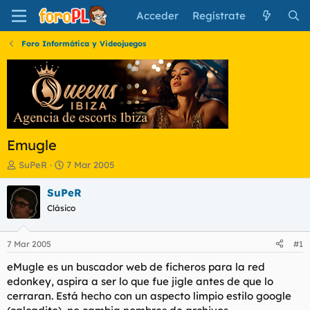
Acceder
Regístrate
Foro Informática y Videojuegos
Emugle
I
F
SuPeR
7 Mar 2005
n
e
i
c
SuPeR
c
h
Clásico
i
a
a
d
d
e
7 Mar 2005
#1
o
i
r
n
eMugle es un buscador web de ficheros para la red
d
i
edonkey, aspira a ser lo que fue jigle antes de que lo
e
c
cerraran. Está hecho con un aspecto limpio estilo google
l
i