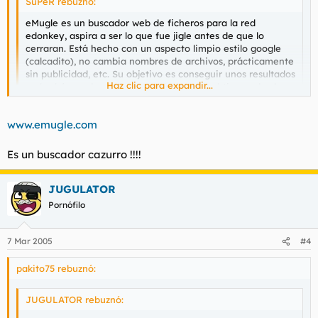
SuPeR rebuznó:
eMugle es un buscador web de ficheros para la red
edonkey, aspira a ser lo que fue jigle antes de que lo
cerraran. Está hecho con un aspecto limpio estilo google
(calcadito), no cambia nombres de archivos, prácticamente
sin publicidad, etc. Su objetivo es conseguir unos resultados
Haz clic para expandir...
en las búsquedas mejores que los que se obtienen desde
dentro de eMule o Lphant y sin cargar a los servidores
edonkey, además de enlazar distintos servicios en las
Haz clic para expandir...
www.emugle.com
fichas de los enlaces. La búsqueda avanzada dispone
también de muchos filtros para buscar.
Es un buscador cazurro !!!!
Además está disponible un plugin para hacer las busquedas
Me interesa que yo uso edonkey dime la web donde descargar
en la red edonkey desde la barra de busquedas de Firefox.
esta maravilla de Dios.
JUGULATOR
Es muy simple y da muy buenos resultados
Gracias.
Pornófilo
7 Mar 2005
#4
pakito75 rebuznó:
JUGULATOR rebuznó: