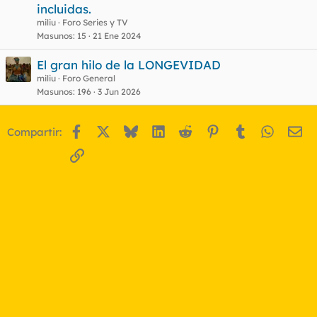
incluidas.
miliu
Foro Series y TV
Masunos
15
21 Ene 2024
El gran hilo de la LONGEVIDAD
miliu
Foro General
Masunos
196
3 Jun 2026
Facebook
X
Bluesky
LinkedIn
Reddit
Pinterest
Tumblr
WhatsA
Em
Compartir:
Enlace