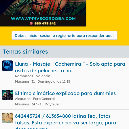
Debes iniciar sesión o registrarte para responder aquí.
Temas similares
Lluna - Masaje " Cachemira " - Solo apto para
ositos de peluche... o no.
RampanaT
Valencia
Masunos
31
Domingo a las 11:15
El timo climático explicado para dummies
Alcaudon
Foro General
Masunos
347
15 May 2026
642443724 / 613634880 latina fea, fotos
falsas. Esta experiencia va ser larga, para