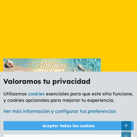
Valoramos tu privacidad
Utilizamos
cookies
esenciales para que este sitio funcione,
y cookies opcionales para mejorar tu experiencia.
Foro General
Ver más información y configurar tus preferencias
Cookies
PL OLDSTYLE AMARILLO
Cambiar fuente
Español (ES)
Arri
Aceptar todas las cookies
Contáctanos
Términos y reglas
Política de privacidad
Ayuda
R
Pie