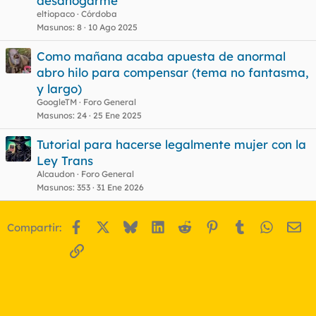
desahogarme
eltiopaco
Córdoba
Masunos
8
10 Ago 2025
Como mañana acaba apuesta de anormal
abro hilo para compensar (tema no fantasma,
y largo)
GoogleTM
Foro General
Masunos
24
25 Ene 2025
Tutorial para hacerse legalmente mujer con la
Ley Trans
Alcaudon
Foro General
Masunos
353
31 Ene 2026
Facebook
X
Bluesky
LinkedIn
Reddit
Pinterest
Tumblr
WhatsA
Em
Compartir:
Enlace