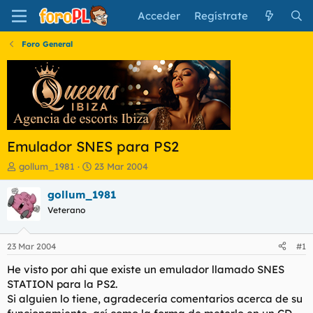
Acceder
Regístrate
Foro General
Emulador SNES para PS2
I
F
gollum_1981
23 Mar 2004
n
e
i
c
gollum_1981
c
h
Veterano
i
a
a
d
d
e
23 Mar 2004
#1
o
i
r
n
He visto por ahi que existe un emulador llamado SNES
d
i
STATION para la PS2.
e
c
Si alguien lo tiene, agradecería comentarios acerca de su
l
i