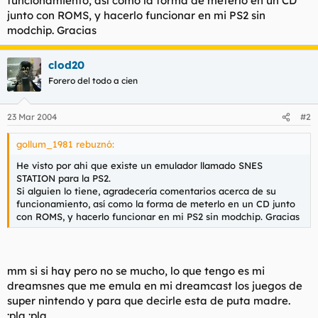
funcionamiento, así como la forma de meterlo en un CD
t
o
junto con ROMS, y hacerlo funcionar en mi PS2 sin
e
modchip. Gracias
m
a
clod20
Forero del todo a cien
23 Mar 2004
#2
gollum_1981 rebuznó:
He visto por ahi que existe un emulador llamado SNES
STATION para la PS2.
Si alguien lo tiene, agradecería comentarios acerca de su
funcionamiento, así como la forma de meterlo en un CD junto
con ROMS, y hacerlo funcionar en mi PS2 sin modchip. Gracias
mm si si hay pero no se mucho, lo que tengo es mi
dreamsnes que me emula en mi dreamcast los juegos de
super nintendo y para que decirle esta de puta madre.
:pla :pla