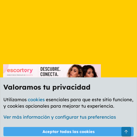
Valoramos tu privacidad
Utilizamos
cookies
esenciales para que este sitio funcione,
y cookies opcionales para mejorar tu experiencia.
Foro Informática y Videojuegos
Ver más información y configurar tus preferencias
Cookies
PL OLDSTYLE AMARILLO
Cambiar fuente
Español (ES)
Arri
Aceptar todas las cookies
Contáctanos
Términos y reglas
Política de privacidad
Ayuda