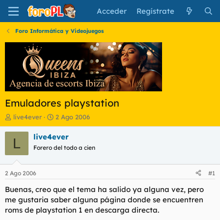
Acceder
Regístrate
Foro Informática y Videojuegos
Emuladores playstation
I
F
live4ever
2 Ago 2006
n
e
i
c
live4ever
L
c
h
Forero del todo a cien
i
a
a
d
d
e
2 Ago 2006
#1
o
i
r
n
Buenas, creo que el tema ha salido ya alguna vez, pero
d
i
me gustaria saber alguna página donde se encuentren
e
c
roms de playstation 1 en descarga directa.
l
i