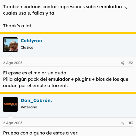
t
o
También podriais contar impresiones sobre emuladores,
e
cuales usais, fallos y tal
m
a
Thank's a lot.
Coldyron
Clásico
2 Ago 2006
#2
El epsxe es el mejor sin duda.
Pilla algún pack del emulador + plugins + bios de los que
andan por el emule o torrent.
Don_Cabrón.
Veterano
2 Ago 2006
#3
Prueba con alguno de estos a ver: