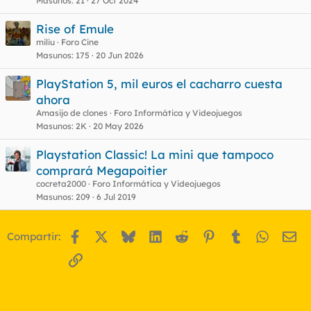
Masunos
21
27 Oct 2024
Rise of Emule
miliu
Foro Cine
Masunos
175
20 Jun 2026
PlayStation 5, mil euros el cacharro cuesta
ahora
Amasijo de clones
Foro Informática y Videojuegos
Masunos
2K
20 May 2026
Playstation Classic! La mini que tampoco
comprará Megapoitier
cocreta2000
Foro Informática y Videojuegos
Masunos
209
6 Jul 2019
Facebook
X
Bluesky
LinkedIn
Reddit
Pinterest
Tumblr
WhatsA
Em
Compartir:
Enlace