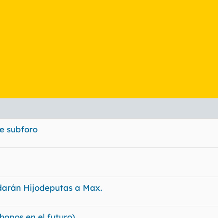
te subforo
e darán Hijodeputas a Max.
hopos en el futuro)