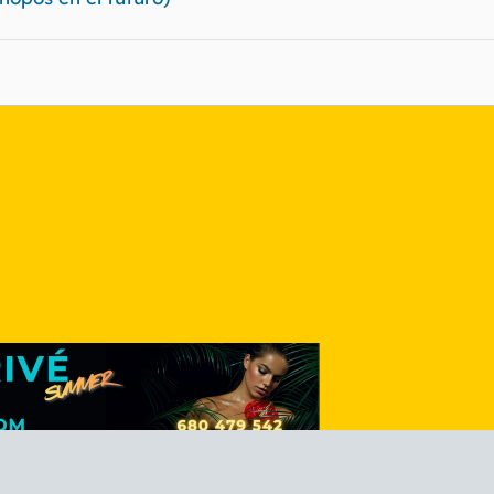
nlace