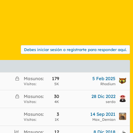
Debes iniciar sesión o registrarte para responder aquí.
C
Masunos
179
5 Feb 2025
e
Visitas
5K
Rhodium
r
C
Masunos
30
28 Dic 2022
r
e
Visitas
4K
serdo
a
r
d
Masunos
3
14 Sep 2021
r
o
Visitas
1K
Max_Demian
a
d
E
Masunos
12
8 Dic 2018