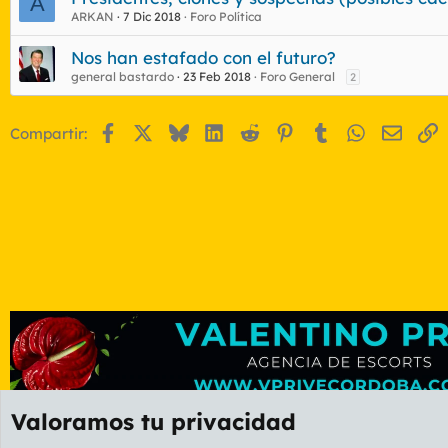
A
ARKAN
7 Dic 2018
Foro Política
Nos han estafado con el futuro?
general bastardo
23 Feb 2018
Foro General
2
Facebook
X
Bluesky
LinkedIn
Reddit
Pinterest
Tumblr
WhatsApp
Email
E
Compartir:
Valoramos tu privacidad
Foros
GENERAL
Foro General