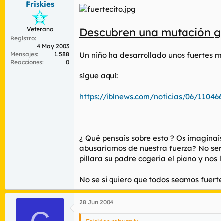
Friskies
r
n
d
i
e
c
Veterano
Descubren una mutación g
l
i
Registro
t
o
4 May 2003
e
Mensajes
1.588
Un niño ha desarrollado unos fuertes mú
m
Reacciones
0
a
sigue aqui:
https://iblnews.com/noticias/06/11046
¿ Qué pensais sobre esto ? Os imaginai
abusariamos de nuestra fuerza? No seri
pillara su padre cogeria el piano y nos 
No se si quiero que todos seamos fuertec
28 Jun 2004