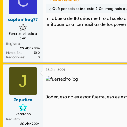
C
Friskies rebuznó:
¿ Qué pensais sobre esto ? Os imaginais qu
mi abuelo de 80 años me tiro al suelo 
captainhog77
imitabamos a los masillas de los power
Forero del todo a
cien
Registro
29 Abr 2004
Mensajes
360
Reacciones
0
28 Jun 2004
J
Joder, eso no es estar fuerte, eso es e
Joputica
Veterano
Registro
20 Abr 2004