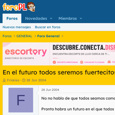
Foros
Novedades
Miembros
Nuevos mensajes
Buscar en foros
Foros
GENERAL
Foro General
En el futuro todos seremos fuertecitos
I
F
Friskies
28 Jun 2004
n
e
i
c
28 Jun 2004
c
F
h
No no hablo de que todos seamos com
i
a
a
d
d
e
Pronto habra un futuro en el que todos
o
i