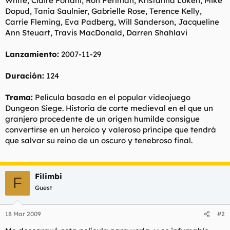
White, Claire Forlani, Ron Perlman, Kristanna Loken, Mike
Dopud, Tania Saulnier, Gabrielle Rose, Terence Kelly,
Carrie Fleming, Eva Padberg, Will Sanderson, Jacqueline
Ann Steuart, Travis MacDonald, Darren Shahlavi
Lanzamiento:
2007-11-29
Duración:
124
Trama:
Película basada en el popular videojuego
Dungeon Siege. Historia de corte medieval en el que un
granjero procedente de un origen humilde consigue
convertirse en un heroico y valeroso príncipe que tendrá
que salvar su reino de un oscuro y tenebroso final.
Filimbi
F
Guest
18 Mar 2009
#2