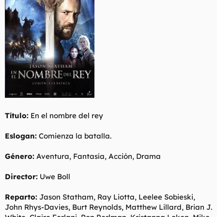
t
o
e
m
a
Título:
En el nombre del rey
Eslogan:
Comienza la batalla.
Género:
Aventura, Fantasía, Acción, Drama
Director:
Uwe Boll
Reparto:
Jason Statham, Ray Liotta, Leelee Sobieski,
John Rhys-Davies, Burt Reynolds, Matthew Lillard, Brian J.