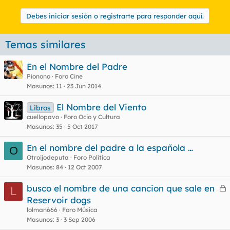
Debes iniciar sesión o registrarte para responder aquí.
Temas similares
En el Nombre del Padre
Pionono
Foro Cine
Masunos
11
23 Jun 2014
El Nombre del Viento
Libros
cuellopavo
Foro Ocio y Cultura
Masunos
35
5 Oct 2017
En el nombre del padre a la española …
O
Otroijodeputa
Foro Política
Masunos
84
12 Oct 2007
busco el nombre de una cancion que sale en
L
e
Reservoir dogs
r
lolman666
Foro Música
r
Masunos
3
3 Sep 2006