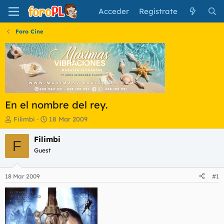
Acceder
Regístrate
Foro Cine
En el nombre del rey.
I
F
Filimbi
18 Mar 2009
n
e
i
c
Filimbi
F
c
h
Guest
i
a
a
d
d
e
18 Mar 2009
#1
o
i
r
n
d
i
e
c
l
i