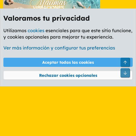
Valoramos tu privacidad
Utilizamos
cookies
esenciales para que este sitio funcione,
y cookies opcionales para mejorar tu experiencia.
Foro Cine
Ver más información y configurar tus preferencias
Cookies
PL OLDSTYLE AMARILLO
Cambiar fuente
Español (ES)
Arri
Aceptar todas las cookies
Contáctanos
Términos y reglas
Política de privacidad
Ayuda
R
Pie
S
Rechazar cookies opcionales
S
®
Community platform by XenForo
© 2010-2026 XenForo Ltd.