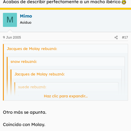
Acabas de describir perfectamente a un macho ibérico
Mimo
M
Asiduo
9 Jun 2005
#17
Jacques de Molay rebuznó:
snow rebuznó:
Jacques de Molay rebuznó:
suede rebuznó:
Haz clic para expandir...
Jacques de Molay rebuznó:
Yo en el trabajo ya he agotado todo cuantas
Haz clic para expandir...
Otro más se apunta.
oportunidades he tenido (cosechando algún
triunfo y rotundos fracasos).
Haz clic para expandir...
¡MI NOMBRE ES LEGIÓN
Coincido con Molay.
Además, no os enrolléis nunca con abogadas,