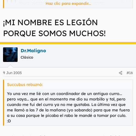
Yo en el trabajo ya he agotado todo cuantas
Haz clic para expandir...
oportunidades he tenido (cosechando algún triunfo
y rotundos fracasos).
Haz clic para expandir...
¡MI NOMBRE ES LEGIÓN
Además, no os enrolléis nunca con abogadas, son lo
Haz clic para expandir...
puto peor.
Haz clic para expandir...
PORQUE SOMOS MUCHOS!
Sois Legión.
Tú también, hija mía?
Gracias
Dr.Maligno
Clásico
9 Jun 2005
#16
Succubus rebuznó:
Yo una vez me lié con un coordinador de un antiguo curro...
pero vaya... que en el momento me dio su morbillo y tal, pero
cuando me fui del curro ya no me gustaba. La última vez que
me llamó a las 7 de la mañana (yo sobando) para que me fuera
a su casa porque le picaba el rabo le mandé a tomar por culo.
:D