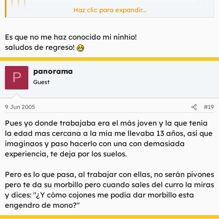
Haz clic para expandir...
suede rebuznó:
Haz clic para expandir...
Es que no me haz conocido mi ninhio!
Jacques de Molay rebuznó:
saludos de regreso!
Yo en el trabajo ya he agotado todo cuantas
Haz clic para expandir...
Otro más se apunta.
oportunidades he tenido (cosechando algún
triunfo y rotundos fracasos).
panorama
Coincido con Molay.
P
Haz clic para expandir...
¡MI NOMBRE ES LEGIÓN
Guest
Además, no os enrolléis nunca con
Las abogadas....bufff
PORQUE SOMOS MUCHOS!
Haz clic para expandir...
abogadas, son lo puto peor.
Haz clic para expandir...
Sois Legión.
9 Jun 2005
#19
Será por tanto estudiar...mientras sus amigas aprendían el abc
sexual, ellas con sus gafitas se quedaban en casa estudiando.
Tú también, hija mía?
Gracias
Pues yo donde trabajaba era el más joven y la que tenía
la edad mas cercana a la mía me llevaba 13 años, así que
Un saludo ninhia!
imaginaos y paso hacerlo con una con demasiada
experiencia, te deja por los suelos.
Pero es lo que pasa, al trabajar con ellas, no serán pivones
pero te da su morbillo pero cuando sales del curro la miras
y dices: "¿Y cómo cojones me podía dar morbillo esta
engendro de mono?"