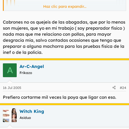
Haz clic para expandir...
suede rebuznó:
Haz clic para expandir...
Cabrones no os quejeis de las abogadas, que por lo menos
Jacques de Molay rebuznó:
son mujeres, que yo en mi trabajo ( soy preparador fisico )
Yo en el trabajo ya he agotado todo cuantas
Haz clic para expandir...
Otro más se apunta.
nada mas que me relaciono con pollas, para mayor
oportunidades he tenido (cosechando algún
desgracia mia, salvo contadas ocasiones que tengo que
triunfo y rotundos fracasos).
Coincido con Molay.
Haz clic para expandir...
¡MI NOMBRE ES LEGIÓN
preparar a alguna machorra para las pruebas fisica de la
Además, no os enrolléis nunca con
inef o de la policia.
Las abogadas....bufff
PORQUE SOMOS MUCHOS!
Haz clic para expandir...
abogadas, son lo puto peor.
Haz clic para expandir...
Sois Legión.
Será por tanto estudiar...mientras sus amigas aprendían el abc
Ar-C-Angel
A
sexual, ellas con sus gafitas se quedaban en casa estudiando.
Tú también, hija mía?
Gracias
Frikazo
Un saludo ninhia!
16 Jul 2005
#24
Prefiero cortarme mil veces la poya que ligar con eso.
Witch King
Asiduo