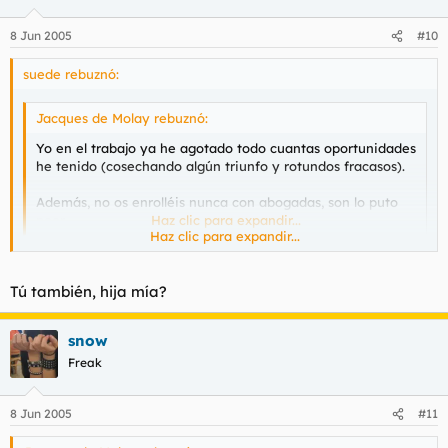
8 Jun 2005
#10
suede rebuznó:
Jacques de Molay rebuznó:
Yo en el trabajo ya he agotado todo cuantas oportunidades
he tenido (cosechando algún triunfo y rotundos fracasos).
Además, no os enrolléis nunca con abogadas, son lo puto
peor.
Haz clic para expandir...
Haz clic para expandir...
Gracias
Tú también, hija mía?
snow
Freak
8 Jun 2005
#11