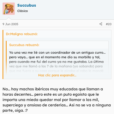
Succubus
Clásico
9 Jun 2005
#20
Dr.Maligno rebuznó:
Succubus rebuznó:
Yo una vez me lié con un coordinador de un antiguo curro...
pero vaya... que en el momento me dio su morbillo y tal,
pero cuando me fui del curro ya no me gustaba. La última
vez que me llamó a las 7 de la mañana (yo sobando) para
que me fuera a su casa porque le picaba el rabo le mandé
Haz clic para expandir...
a tomar por culo. :D
Haz clic para expandir...
Acabas de describir perfectamente a un macho ibérico
No... hay machos ibéricos muy educados que llaman a
horas decentes... pero este es un puto egoista que le
importa una mieda quedar mal por llamar a las mil,
superciego y ansioso de cerderías... Así no se va a ninguna
parte, oiga. :?