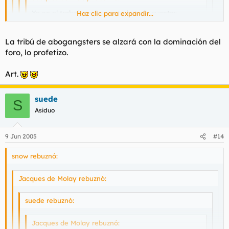
Yo en el trabajo ya he agotado todo cuantas
Haz clic para expandir...
oportunidades he tenido (cosechando algún triunfo
y rotundos fracasos).
Haz clic para expandir...
La tribú de abogangsters se alzará con la dominación del
Además, no os enrolléis nunca con abogadas, son lo
foro, lo profetizo.
Haz clic para expandir...
puto peor.
Haz clic para expandir...
Sois Legión.
Art.
Tú también, hija mía?
Gracias
suede
S
Asiduo
9 Jun 2005
#14
snow rebuznó:
Jacques de Molay rebuznó:
suede rebuznó:
Jacques de Molay rebuznó: