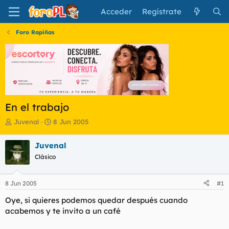
Acceder
Regístrate
Foro Rapiñas
En el trabajo
I
F
Juvenal
8 Jun 2005
n
e
i
c
Juvenal
c
h
Clásico
i
a
a
d
d
e
8 Jun 2005
#1
o
i
r
n
Oye, si quieres podemos quedar después cuando
d
i
acabemos y te invito a un café
e
c
l
i