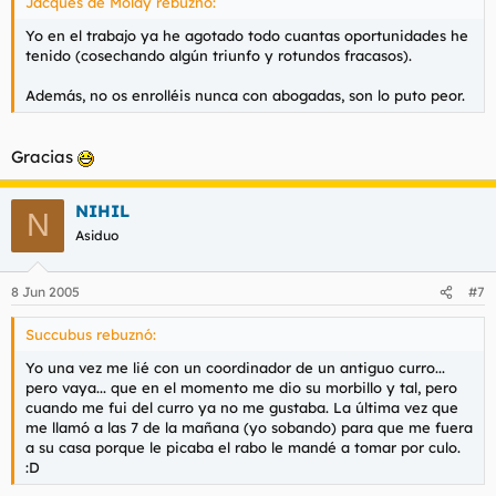
Jacques de Molay rebuznó:
Yo en el trabajo ya he agotado todo cuantas oportunidades he
tenido (cosechando algún triunfo y rotundos fracasos).
Además, no os enrolléis nunca con abogadas, son lo puto peor.
Gracias
NIHIL
N
Asiduo
8 Jun 2005
#7
Succubus rebuznó:
Yo una vez me lié con un coordinador de un antiguo curro...
pero vaya... que en el momento me dio su morbillo y tal, pero
cuando me fui del curro ya no me gustaba. La última vez que
me llamó a las 7 de la mañana (yo sobando) para que me fuera
a su casa porque le picaba el rabo le mandé a tomar por culo.
:D