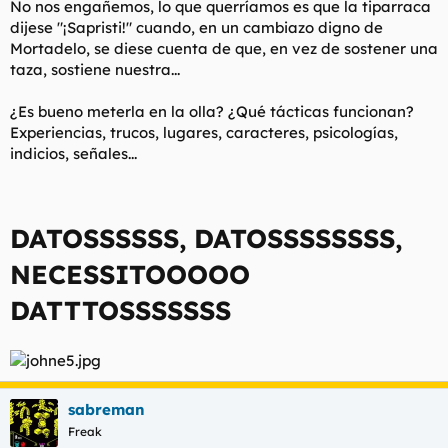
No nos engañemos, lo que querríamos es que la tiparraca
t
o
e
dijese "¡Sapristi!" cuando, en un cambiazo digno de
m
Mortadelo, se diese cuenta de que, en vez de sostener una
a
taza, sostiene nuestra...
¿Es bueno meterla en la olla? ¿Qué tácticas funcionan?
Experiencias, trucos, lugares, caracteres, psicologías,
indicios, señales...
DATOSSSSSS, DATOSSSSSSSS,
NECESSITOOOOO
DATTTOSSSSSSS
sabreman
Freak