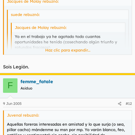
Jacques de Molay rebuznó:
suede rebuznó:
Jacques de Molay rebuznó:
Yo en el trabajo ya he agotado todo cuantas
oportunidades he tenido (cosechando algún triunfo y
rotundos fracasos).
Haz clic para expandir...
Además, no os enrolléis nunca con abogadas, son lo
Haz clic para expandir...
puto peor.
Haz clic para expandir...
Sois Legión.
Tú también, hija mía?
Gracias
femme_fatale
F
Asiduo
9 Jun 2005
#12
Juvenal rebuznó:
Aquellas foreras interesadas en amistad y lo que surja (o sea,
pillar cacho) mándenme su msn por mp. Yo varón blanco, feo,