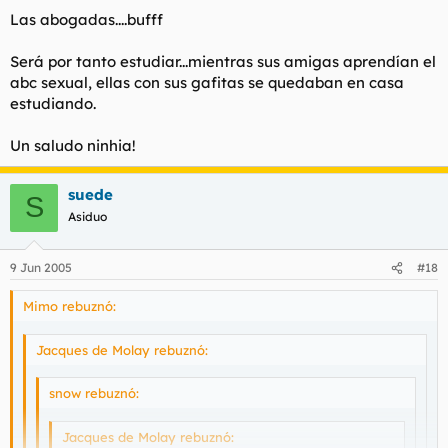
PORQUE SOMOS MUCHOS!
Haz clic para expandir...
son lo puto peor.
Haz clic para expandir...
Sois Legión.
Las abogadas....bufff
Será por tanto estudiar...mientras sus amigas aprendían el
Tú también, hija mía?
Gracias
abc sexual, ellas con sus gafitas se quedaban en casa
estudiando.
Un saludo ninhia!
suede
S
Asiduo
9 Jun 2005
#18
Mimo rebuznó:
Jacques de Molay rebuznó:
snow rebuznó:
Jacques de Molay rebuznó: