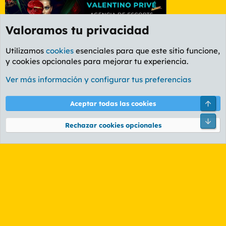
Valoramos tu privacidad
Utilizamos
cookies
esenciales para que este sitio funcione,
y cookies opcionales para mejorar tu experiencia.
Foro Rapiñas
Ver más información y configurar tus preferencias
Cookies
PL OLDSTYLE AMARILLO
Cambiar fuente
Español (ES)
Arri
Aceptar todas las cookies
Contáctanos
Términos y reglas
Política de privacidad
Ayuda
R
Pie
S
Rechazar cookies opcionales
S
®
Community platform by XenForo
© 2010-2026 XenForo Ltd.