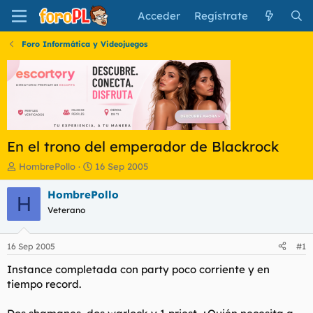
Acceder
Regístrate
Foro Informática y Videojuegos
En el trono del emperador de Blackrock
I
F
HombrePollo
16 Sep 2005
n
e
i
c
HombrePollo
H
c
h
Veterano
i
a
a
d
d
e
16 Sep 2005
#1
o
i
r
n
Instance completada con party poco corriente y en
d
i
tiempo record.
e
c
l
i