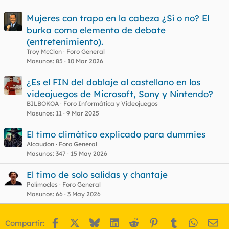
Mujeres con trapo en la cabeza ¿Sí o no? El
burka como elemento de debate
(entretenimiento).
Troy McClon
Foro General
Masunos
85
10 Mar 2026
¿Es el FIN del doblaje al castellano en los
videojuegos de Microsoft, Sony y Nintendo?
BILBOKOA
Foro Informática y Videojuegos
Masunos
11
9 Mar 2025
El timo climático explicado para dummies
Alcaudon
Foro General
Masunos
347
15 May 2026
El timo de solo salidas y chantaje
Polimocles
Foro General
Masunos
66
3 May 2026
Facebook
X
Bluesky
LinkedIn
Reddit
Pinterest
Tumblr
WhatsA
Em
Compartir: