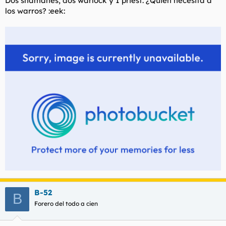
Dos shamanes, dos warlock y 1 priest. ¿Quién necesita a
t
o
los warros? :eek:
e
m
a
B-52
B
Forero del todo a cien