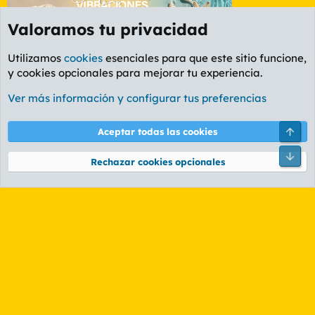
Valoramos tu privacidad
Utilizamos
cookies
esenciales para que este sitio funcione,
y cookies opcionales para mejorar tu experiencia.
Foro General
Ver más información y configurar tus preferencias
Cookies
PL OLDSTYLE AMARILLO
Cambiar fuente
Español (ES)
Arri
Aceptar todas las cookies
Contáctanos
Términos y reglas
Política de privacidad
Ayuda
R
Pie
S
Rechazar cookies opcionales
S
®
Community platform by XenForo
© 2010-2026 XenForo Ltd.