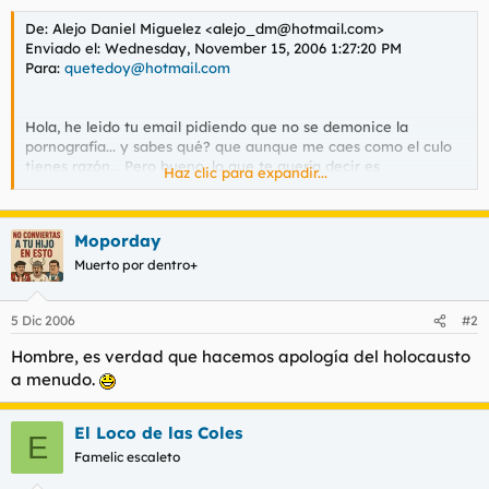
l
i
De: Alejo Daniel Miguelez <
alejo_dm@hotmail.com
>
t
o
Enviado el: Wednesday, November 15, 2006 1:27:20 PM
e
Para:
quetedoy@hotmail.com
m
a
Hola, he leido tu email pidiendo que no se demonice la
pornografía... y sabes qué? que aunque me caes como el culo
tienes razón... Pero bueno, lo que te quería decir es
Haz clic para expandir...
simplemente esto. Jódete por todo lo que has hecho payaso.
Te gusta obtener publicidad mediante la agresión verbal? "las
de torrelavieja son feas" Pues que sepas que en tu foro se
Moporday
permite la apología al holocausto y además eres un puto
pedofilo de mierda. A todo cerdo le llega su San Martín.
Muerto por dentro+
5 Dic 2006
#2
Hombre, es verdad que hacemos apología del holocausto
a menudo.
El Loco de las Coles
E
Famelic escaleto