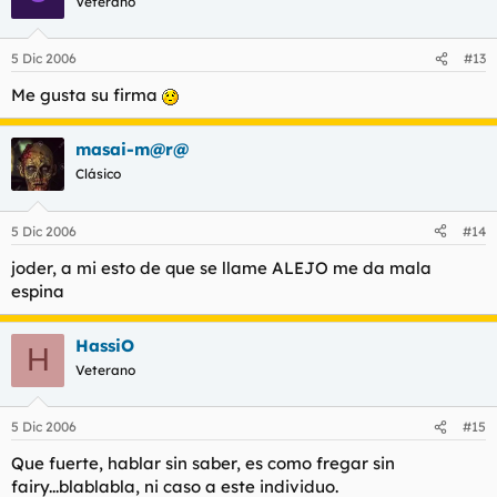
Veterano
5 Dic 2006
#13
Me gusta su firma
masai-m@r@
Clásico
5 Dic 2006
#14
joder, a mi esto de que se llame ALEJO me da mala
espina
HassiO
H
Veterano
5 Dic 2006
#15
Que fuerte, hablar sin saber, es como fregar sin
fairy...blablabla, ni caso a este individuo.