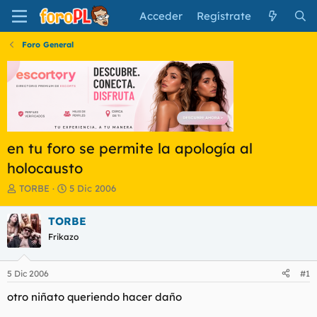
Acceder
Regístrate
Foro General
en tu foro se permite la apología al
holocausto
I
F
TORBE
5 Dic 2006
n
e
i
c
TORBE
c
h
Frikazo
i
a
a
d
d
e
5 Dic 2006
#1
o
i
r
n
otro niñato queriendo hacer daño
d
i
e
c