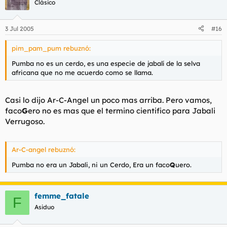
hacer aparecer la cueva en medio del desierto?
Clásico
ESCARABAJO, ESE SI LO SABIA
5º) ¿Cual es el nombre que tiene Aladin cuando se hace pasar
3 Jul 2005
#16
por Principe?
ALÍ, COMO MUJAMED ALI
pim_pam_pum rebuznó:
Pumba no es un cerdo, es una especie de jabalí de la selva
6º) ¿Como se llama la Ciudad en la que se desarolla la
africana que no me acuerdo como se llama.
aventura?
AGRABA
Casi lo dijo Ar-C-Angel un poco mas arriba. Pero vamos,
7º) ¿Cuales fueron los 3 deseos que Aladino le pidio al Genio?
faco
G
ero no es mas que el termino cientifico para Jabali
RIQUEZA, EHHHH .....
Verrugoso.
8º) ¿En que transforma Jaffar a Abú cuando se vuelve un
poderoso Mago?
EN ELEFANTE
Ar-C-angel rebuznó:
Pumba no era un Jabali, ni un Cerdo, Era un faco
Q
uero.
9º) ¿Que mascota era la que tenia la princesa Yasmine?
UN TIGRE QUE SE LLAMABA RAJA
10) ¿Por que se hunde la cueva de las maravillas con Aladin y
femme_fatale
F
Abú dentro?
Asiduo
EHHH.....