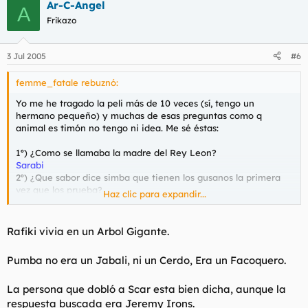
Ar-C-Angel
A
Frikazo
3 Jul 2005
#6
femme_fatale rebuznó:
Yo me he tragado la peli más de 10 veces (sí, tengo un
hermano pequeño) y muchas de esas preguntas como q
animal es timón no tengo ni idea. Me sé éstas:
1º) ¿Como se llamaba la madre del Rey Leon?
Sarabi
2º) ¿Que sabor dice simba que tienen los gusanos la primera
vez que los prueba?
Haz clic para expandir...
viscoco pero sabroso
3º) ¿Que Actor da voz a Scar?
Ricard Solans
(sabía que era el que dobla a Al Pacino, Silvester
Rafiki vivia en un Arbol Gigante.
Stallone, etc, pero no sabía su nombre, lo he buscado)
4º) ¿Cuales son los nombres de las 3 Hienas del Rey león?
Pumba no era un Jabali, ni un Cerdo, Era un Facoquero.
Banzai, Ed y Shenzi
5º) ¿Como se llama el Tema principal de la película?
La persona que dobló a Scar esta bien dicha, aunque la
el ciclo de la vida
6º) ¿Lloraste con la muerte de Mufasa?
respuesta buscada era Jeremy Irons.