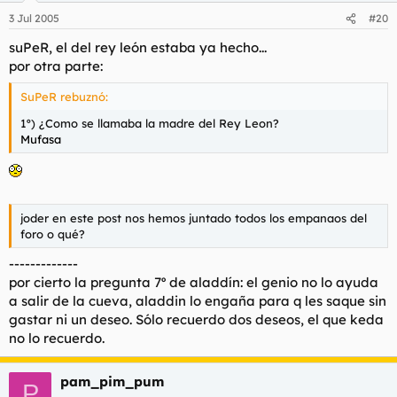
:?
3º) ¿Que calificativo le dio Jaffar a la persona que
3 Jul 2005
#20
podría entrar en la cueva de las maravillas?
Rata de
suPeR, el del rey león estaba ya hecho...
cloaca
?????
por otra parte:
...
SuPeR rebuznó:
4º) ¿Las dos partes de que insecto eran necesarias
para poder hacer aparecer la cueva en medio del
1º) ¿Como se llamaba la madre del Rey Leon?
desierto?
Mufasa
ESCARABAJO, ESE SI LO SABIA
5º) ¿Cual es el nombre que tiene Aladin cuando se hace
pasar por Principe?
ALÍ, COMO MUJAMED ALI
joder en este post nos hemos juntado todos los empanaos del
foro o qué?
6º) ¿Como se llama la Ciudad en la que se desarolla la
aventura?
-------------
AGRABA
por cierto la pregunta 7º de aladdín: el genio no lo ayuda
a salir de la cueva, aladdin lo engaña para q les saque sin
7º) ¿Cuales fueron los 3 deseos que Aladino le pidio al
gastar ni un deseo. Sólo recuerdo dos deseos, el que keda
Genio?
no lo recuerdo.
RIQUEZA, EHHHH .....
hacer a aladdín un príncipe, darle
la libertad al genio
, del otro no me acuerdo.
Sacarle de
la cueva
pam_pim_pum
8º) ¿En que transforma Jaffar a Abú cuando se vuelve
P