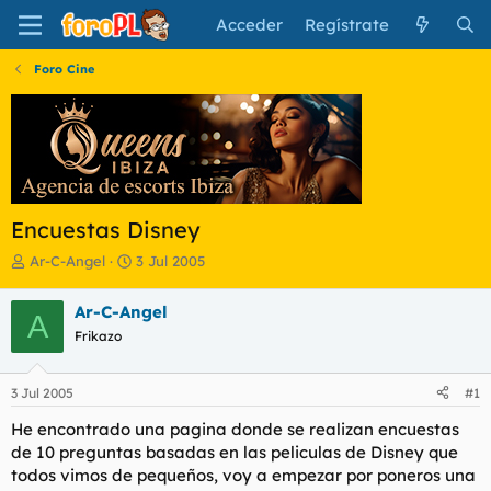
Acceder
Regístrate
Foro Cine
Encuestas Disney
I
F
Ar-C-Angel
3 Jul 2005
n
e
i
c
Ar-C-Angel
A
c
h
Frikazo
i
a
a
d
d
e
3 Jul 2005
#1
o
i
r
n
He encontrado una pagina donde se realizan encuestas
d
i
de 10 preguntas basadas en las peliculas de Disney que
e
c
todos vimos de pequeños, voy a empezar por poneros una
l
i