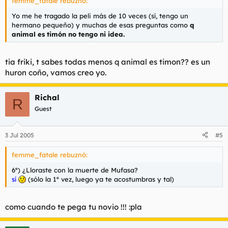
femme_fatale rebuznó:
Yo me he tragado la peli más de 10 veces (sí, tengo un
hermano pequeño) y muchas de esas preguntas como
q
animal es timón no tengo ni idea.
tia friki, t sabes todas menos q animal es timon?? es un
huron coño, vamos creo yo.
Richal
R
Guest
3 Jul 2005
#5
femme_fatale rebuznó:
6º) ¿Lloraste con la muerte de Mufasa?
sí
(sólo la 1º vez, luego ya te acostumbras y tal)
como cuando te pega tu novio !!! :pla