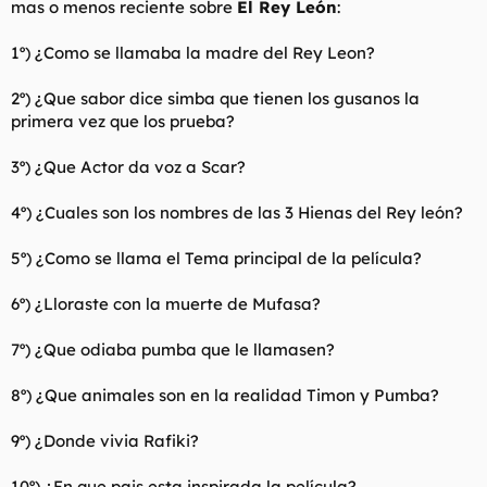
mas o menos reciente sobre
El Rey León
:
t
o
e
m
1º) ¿Como se llamaba la madre del Rey Leon?
a
2º) ¿Que sabor dice simba que tienen los gusanos la
primera vez que los prueba?
3º) ¿Que Actor da voz a Scar?
4º) ¿Cuales son los nombres de las 3 Hienas del Rey león?
5º) ¿Como se llama el Tema principal de la película?
6º) ¿Lloraste con la muerte de Mufasa?
7º) ¿Que odiaba pumba que le llamasen?
8º) ¿Que animales son en la realidad Timon y Pumba?
9º) ¿Donde vivia Rafiki?
10º) ¿En que pais esta inspirada la película?