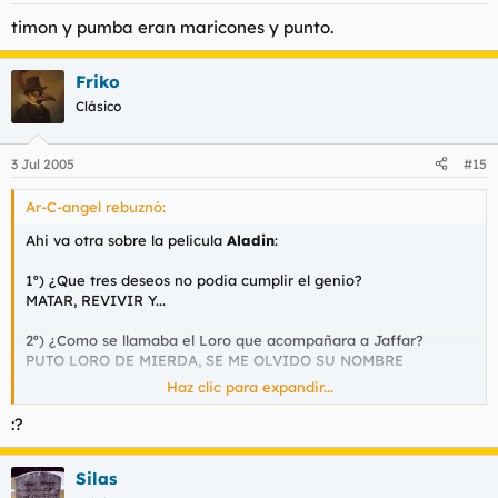
timon y pumba eran maricones y punto.
Friko
Clásico
3 Jul 2005
#15
Ar-C-angel rebuznó:
Ahi va otra sobre la pelicula
Aladin
:
1º) ¿Que tres deseos no podia cumplir el genio?
MATAR, REVIVIR Y...
2º) ¿Como se llamaba el Loro que acompañara a Jaffar?
PUTO LORO DE MIERDA, SE ME OLVIDO SU NOMBRE
Haz clic para expandir...
3º) ¿Que calificativo le dio Jaffar a la persona que podría
entrar en la cueva de las maravillas?
:?
...
Silas
4º) ¿Las dos partes de que insecto eran necesarias para poder