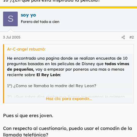
soy yo
S
Forero del todo a cien
3 Jul 2005
#2
Ar-C-angel rebuznó:
He encontrado una pagina donde se realizan encuestas de 10
preguntas basadas en las peliculas de Disney que
todos vimos
de pequeños,
voy a empezar por poneros una mas o menos
reciente sobre
El Rey León
:
1º) ¿Como se llamaba la madre del Rey Leon?
2º) ¿Que sabor dice simba que tienen los gusanos la primera
Haz clic para expandir...
vez que los prueba?
3º) ¿Que Actor da voz a Scar?
Pues si que eres joven.
4º) ¿Cuales son los nombres de las 3 Hienas del Rey león?
Con respecto al cuestionario, puedo usar el comodín de la
llamada telefónica?
5º) ¿Como se llama el Tema principal de la película?