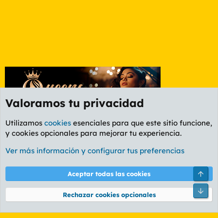
Valoramos tu privacidad
Utilizamos
cookies
esenciales para que este sitio funcione,
y cookies opcionales para mejorar tu experiencia.
Foro Cine
Ver más información y configurar tus preferencias
Cookies
PL OLDSTYLE AMARILLO
Cambiar fuente
Español (ES)
Arri
Aceptar todas las cookies
Contáctanos
Términos y reglas
Política de privacidad
Ayuda
R
Pie
S
Rechazar cookies opcionales
S
®
Community platform by XenForo
© 2010-2026 XenForo Ltd.