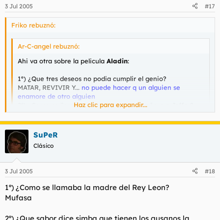
3 Jul 2005
#17
Friko rebuznó:
Ar-C-angel rebuznó:
Ahi va otra sobre la pelicula
Aladin
:
1º) ¿Que tres deseos no podia cumplir el genio?
MATAR, REVIVIR Y...
no puede hacer q un alguien se
enamore de otro alguien
Haz clic para expandir...
2º) ¿Como se llamaba el Loro que acompañara a Jaffar?
PUTO LORO DE MIERDA, SE ME OLVIDO SU NOMBRE
Jago
Haz clic para expandir...
3º) ¿Que calificativo le dio Jaffar a la persona que podría
SuPeR
entrar en la cueva de las maravillas?
:?
Clásico
...
4º) ¿Las dos partes de que insecto eran necesarias para
3 Jul 2005
#18
poder hacer aparecer la cueva en medio del desierto?
ESCARABAJO, ESE SI LO SABIA
1º) ¿Como se llamaba la madre del Rey Leon?
Mufasa
5º) ¿Cual es el nombre que tiene Aladin cuando se hace
pasar por Principe?
2º) ¿Que sabor dice simba que tienen los gusanos la