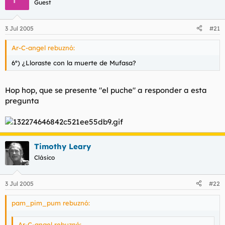
un poderoso Mago?
Guest
EN ELEFANTE
3 Jul 2005
#21
9º) ¿Que mascota era la que tenia la princesa Yasmine?
UN TIGRE QUE SE LLAMABA RAJA
Ar-C-angel rebuznó:
10) ¿Por que se hunde la cueva de las maravillas con
6º) ¿Lloraste con la muerte de Mufasa?
Aladin y Abú dentro?
Por tocar la gema gigante abu
EHHH.....
por avaricia?
Hop hop, que se presente "el puche" a responder a esta
pregunta
Timothy Leary
Clásico
3 Jul 2005
#22
pam_pim_pum rebuznó:
Ar-C-angel rebuznó: