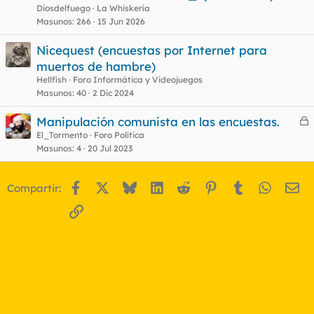
c
Diosdelfuego
La Whiskería
u
Masunos
266
15 Jun 2026
e
Nicequest (encuestas por Internet para
s
muertos de hambre)
t
Hellfish
Foro Informática y Videojuegos
Masunos
40
2 Dic 2024
Manipulación comunista en las encuestas.
e
El_Tormento
Foro Política
Masunos
4
20 Jul 2023
r
r
Facebook
X
Bluesky
LinkedIn
Reddit
Pinterest
Tumblr
WhatsA
Em
Compartir:
o
Enlace