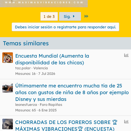
Último
1 de 3
Sig.
Debes iniciar sesión o registrarte para responder aquí.
Temas similares
E
Encuesta Mundial (Aumenta la
n
disponibilidad de las chicas)
c
taz.polar
Valencia
u
Masunos
16
7 Jul 2026
e
Últimamente me encuentro mucha tía de 25
s
años con gustos de niña de 8 años por ejemplo
t
Disney y sus mierdas
leonesfuerza
Foro Rapiñas
Masunos
65
6 Ene 2025
E
CHORRADAS DE LOS FOREROS SOBRE 🏆
n
MÁXIMAS VIBRACIONES🏆 (ENCUESTA)