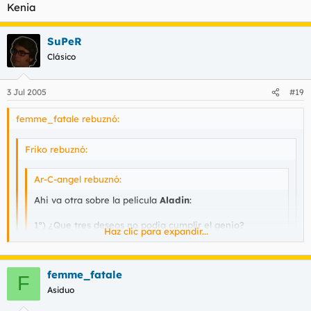
Kenia
SuPeR
Clásico
3 Jul 2005
#19
femme_fatale rebuznó:
Friko rebuznó:
Ar-C-angel rebuznó:
Ahi va otra sobre la pelicula
Aladin
:
1º) ¿Que tres deseos no podia cumplir el genio?
Haz clic para expandir...
MATAR, REVIVIR Y...
no puede hacer q un alguien se
enamore de otro alguien
Haz clic para expandir...
2º) ¿Como se llamaba el Loro que acompañara a
femme_fatale
Jaffar?
F
PUTO LORO DE MIERDA, SE ME OLVIDO SU NOMBRE
Asiduo
Haz clic para expandir...
Jago