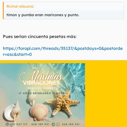
Richal rebuznó:
timon y pumba eran maricones y punto.
Pues serían cincuenta pesetas más:
https://foropl.com/threads/35137/&postdays=0&postorde
r=asc&start=0