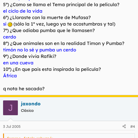
5º) ¿Como se llama el Tema principal de la película?
el ciclo de la vida
6º) ¿Lloraste con la muerte de Mufasa?
sí
(sólo la 1º vez, luego ya te acostumbras y tal)
7º) ¿Que odiaba pumba que le llamasen?
cerdo
8º) ¿Que animales son en la realidad Timon y Pumba?
timón no lo sé y pumba un cerdo
9º) ¿Donde vivia Rafiki?
en una cueva
10º) ¿En que pais esta inspirada la película?
África
q nota he sacado?
jaxondo
J
Clásico
3 Jul 2005
#4