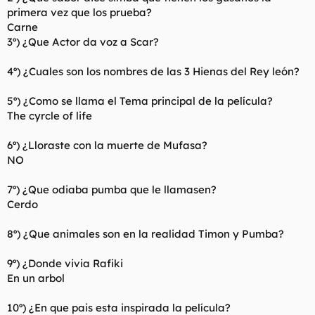
ALÍ, COMO MUJAMED ALI
primera vez que los prueba?
6º) ¿Como se llama la Ciudad en la que se desarolla la
Carne
aventura?
3º) ¿Que Actor da voz a Scar?
AGRABA
4º) ¿Cuales son los nombres de las 3 Hienas del Rey león?
7º) ¿Cuales fueron los 3 deseos que Aladino le pidio al
Genio?
5º) ¿Como se llama el Tema principal de la película?
RIQUEZA, EHHHH .....
hacer a aladdín un príncipe, darle la
libertad al genio
, del otro no me acuerdo
The cyrcle of life
8º) ¿En que transforma Jaffar a Abú cuando se vuelve un
poderoso Mago?
6º) ¿Lloraste con la muerte de Mufasa?
EN ELEFANTE
NO
9º) ¿Que mascota era la que tenia la princesa Yasmine?
7º) ¿Que odiaba pumba que le llamasen?
UN TIGRE QUE SE LLAMABA RAJA
Cerdo
10) ¿Por que se hunde la cueva de las maravillas con Aladin
y Abú dentro?
8º) ¿Que animales son en la realidad Timon y Pumba?
EHHH.....
por avaricia?
9º) ¿Donde vivia Rafiki
En un arbol
10º) ¿En que pais esta inspirada la película?