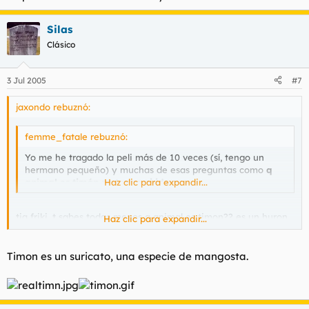
sí
(sólo la 1º vez, luego ya te acostumbras y tal)
7º) ¿Que odiaba pumba que le llamasen?
Silas
cerdo
8º) ¿Que animales son en la realidad Timon y Pumba?
Clásico
timón no lo sé y pumba un cerdo
9º) ¿Donde vivia Rafiki?
en una cueva
3 Jul 2005
#7
10º) ¿En que pais esta inspirada la película?
África
jaxondo rebuznó:
q nota he sacado?
femme_fatale rebuznó:
Yo me he tragado la peli más de 10 veces (sí, tengo un
hermano pequeño) y muchas de esas preguntas como
q
animal es timón no tengo ni idea.
Haz clic para expandir...
tia friki, t sabes todas menos q animal es timon?? es un huron
Haz clic para expandir...
coño, vamos creo yo.
Timon es un suricato, una especie de mangosta.