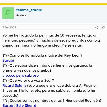
6º) ¿Lloraste con la muerte de Mufasa?
femme_fatale
F
Asiduo
7º) ¿Que odiaba pumba que le llamasen?
8º) ¿Que animales son en la realidad Timon y Pumba?
3 Jul 2005
#3
9º) ¿Donde vivia Rafiki?
Yo me he tragado la peli más de 10 veces (sí, tengo un
hermano pequeño) y muchas de esas preguntas como q
10º) ¿En que pais esta inspirada la película?
animal es timón no tengo ni idea. Me sé éstas:
1º) ¿Como se llamaba la madre del Rey Leon?
Sarabi
2º) ¿Que sabor dice simba que tienen los gusanos la
primera vez que los prueba?
viscoco pero sabroso
3º) ¿Que Actor da voz a Scar?
Ricard Solans
(sabía que era el que dobla a Al Pacino,
Silvester Stallone, etc, pero no sabía su nombre, lo he
buscado)
4º) ¿Cuales son los nombres de las 3 Hienas del Rey león?
Banzai, Ed y Shenzi